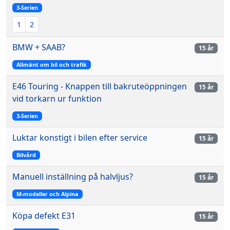
3-Serien
1
2
BMW + SAAB?
15 år
Allmänt om bil och trafik
E46 Touring - Knappen till bakruteöppningen
15 år
vid torkarn ur funktion
3-Serien
Luktar konstigt i bilen efter service
15 år
Bilvård
Manuell inställning på halvljus?
15 år
M-modeller och Alpina
Köpa defekt E31
15 år