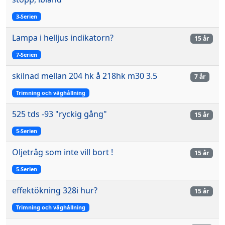
3-Serien
Lampa i helljus indikatorn?
15 år
7-Serien
skilnad mellan 204 hk å 218hk m30 3.5
7 år
Trimning och väghållning
525 tds -93 "ryckig gång"
15 år
5-Serien
Oljetråg som inte vill bort !
15 år
5-Serien
effektökning 328i hur?
15 år
Trimning och väghållning