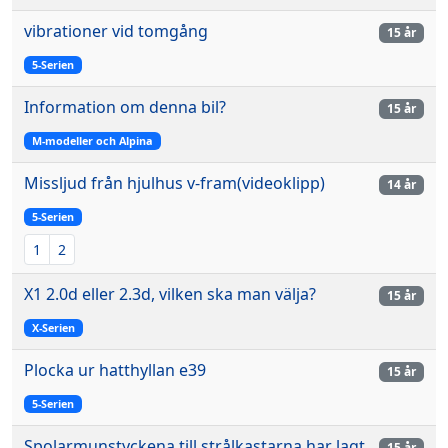
vibrationer vid tomgång
15 år
5-Serien
Information om denna bil?
15 år
M-modeller och Alpina
Missljud från hjulhus v-fram(videoklipp)
14 år
5-Serien
1
2
X1 2.0d eller 2.3d, vilken ska man välja?
15 år
X-Serien
Plocka ur hatthyllan e39
15 år
5-Serien
Spolarmunstyckena till strålkastarna har lagt
15 år