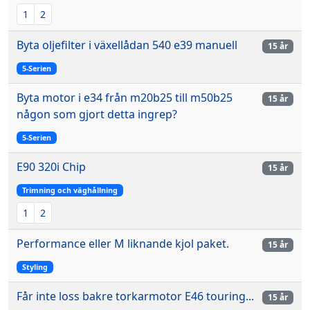
1
2
Byta oljefilter i växellådan 540 e39 manuell
15 år
5-Serien
Byta motor i e34 från m20b25 till m50b25
15 år
någon som gjort detta ingrep?
5-Serien
E90 320i Chip
15 år
Trimning och väghållning
1
2
Performance eller M liknande kjol paket.
15 år
Styling
Får inte loss bakre torkarmotor E46 touring...
15 år