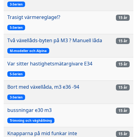
3-Serien
Trasigt värmereglage!?
15 år
5-Serien
Två växellåds-byten på M3 ? Manuell låda
15 år
M-modeller och Alpina
Var sitter hastighetsmätargivare E34
15 år
5-Serien
Bort med växellåda, m3 e36 -94
15 år
3-Serien
bussningar e30 m3
15 år
Trimning och väghållning
Knapparna på mid funkar inte
15 år