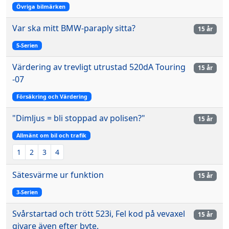
Övriga bilmärken
Var ska mitt BMW-paraply sitta?
15 år
5-Serien
Värdering av trevligt utrustad 520dA Touring
15 år
-07
Försäkring och Värdering
"Dimljus = bli stoppad av polisen?"
15 år
Allmänt om bil och trafik
1
2
3
4
Sätesvärme ur funktion
15 år
3-Serien
Svårstartad och trött 523i, Fel kod på vevaxel
15 år
givare även efter byte.