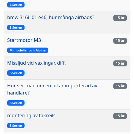
7-Serien
bmw 316i -01 e46, hur många airbags?
15 år
3-Serien
Startmotor M3
15 år
M-modeller och Alpina
Missljud vid växlingar, diff,
15 år
3-Serien
Hur ser man om en bil är importerad av
15 år
handlare?
3-Serien
montering av takreils
15 år
5-Serien