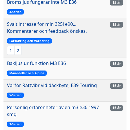
Bromsljus fungerar inte M3 E36
15 år
3-Serien
Svalt intresse för min 325i e90...
15 år
Kommentarer och feedback önskas.
Försäkring och Värdering
1
2
Bakljus ur funktion M3 E36
15 år
M-modeller och Alpina
Varför Rattvibr vid däckbyte, E39 Touring
15 år
5-Serien
Personlig erfarenheter av en m3 e36 1997
15 år
smg
3-Serien