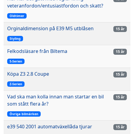
veteranfordon/entusiastfordon och skatt?
Oldtimer
Orginaldimension på E39 M5 utblåsen
15 år
Styling
Felkodsläsare från Biltema
15 år
5-Serien
Köpa Z3 2.8 Coupe
15 år
Z-Serien
Vad ska man kolla innan man startar en bil
15 år
som stått flera år?
Övriga bilmärken
e39 540 2001 automatväxellåda tjurar
15 år