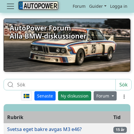
AUTOPOWER
Forum
Guider
Logga in
AutoPower Forum
Alla BMW-diskussioner
Sök
Senaste
Ny diskussion
Forum
Rubrik
Tid
Svetsa eget bakre avgas M3 e46?
15 år