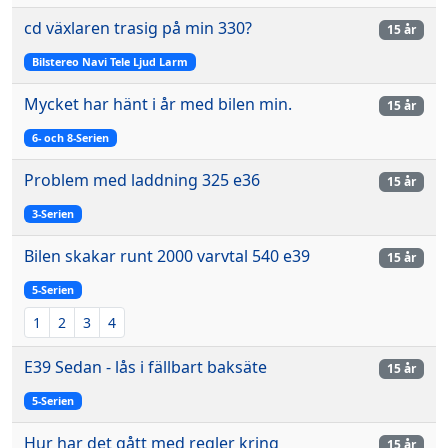
cd växlaren trasig på min 330?
15 år
Bilstereo Navi Tele Ljud Larm
Mycket har hänt i år med bilen min.
15 år
6- och 8-Serien
Problem med laddning 325 e36
15 år
3-Serien
Bilen skakar runt 2000 varvtal 540 e39
15 år
5-Serien
1
2
3
4
E39 Sedan - lås i fällbart baksäte
15 år
5-Serien
Hur har det gått med regler kring
15 år