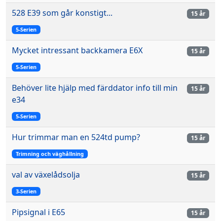
528 E39 som går konstigt...
15 år
5-Serien
Mycket intressant backkamera E6X
15 år
5-Serien
Behöver lite hjälp med färddator info till min
15 år
e34
5-Serien
Hur trimmar man en 524td pump?
15 år
Trimning och väghållning
val av växelådsolja
15 år
3-Serien
Pipsignal i E65
15 år