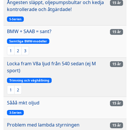
Ångesten släppt, oljepumpsbultar och kedja
15 år
kontrollerade och åtgärdade!
5-Serien
BMW + SAAB = sant?
15 år
Samtliga BMW-modeller
1
2
3
Locka fram V8a ljud från 540 sedan (ej M
15 år
sport)
Trimning och väghållning
1
2
Sååå mkt oljud
15 år
3-Serien
Problem med lambda styrningen
15 år