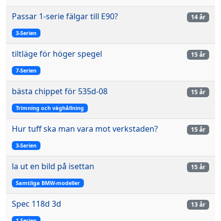
Passar 1-serie fälgar till E90?
14 år
3-Serien
tiltläge för höger spegel
15 år
7-Serien
bästa chippet för 535d-08
15 år
Trimning och väghållning
Hur tuff ska man vara mot verkstaden?
15 år
3-Serien
la ut en bild på isettan
15 år
Samtliga BMW-modeller
Spec 118d 3d
13 år
1-Serien