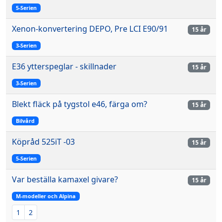
5-Serien
Xenon-konvertering DEPO, Pre LCI E90/91
15 år
3-Serien
E36 ytterspeglar - skillnader
15 år
3-Serien
Blekt fläck på tygstol e46, färga om?
15 år
Bilvård
Köpråd 525iT -03
15 år
5-Serien
Var beställa kamaxel givare?
15 år
M-modeller och Alpina
1
2