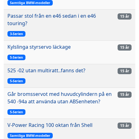
Samtliga BMW-modeller
Passar stol från en e46 sedan i en e46
15 år
touring?
3-Serien
Kylslinga styrservo läckage
15 år
5-Serien
525 -02 utan multiratt..fanns det?
15 år
5-Serien
Går bromsservot med huvudcylindern på en
15 år
540 -94a att använda utan ABSenheten?
5-Serien
V-Power Racing 100 oktan från Shell
15 år
Samtliga BMW-modeller