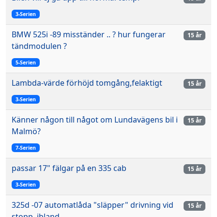
3-Serien
BMW 525i -89 misständer .. ? hur fungerar
15 år
tändmodulen ?
5-Serien
Lambda-värde förhöjd tomgång,felaktigt
15 år
3-Serien
Känner någon till något om Lundavägens bil i
15 år
Malmö?
7-Serien
passar 17" fälgar på en 335 cab
15 år
3-Serien
325d -07 automatlåda "släpper" drivning vid
15 år
stopp, ibland