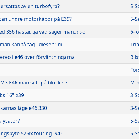
n ersättas av en turbofyra?
5-S
tan undre motorkåpor på E39?
5-S
d 356 hästar...ja vad säger man..? :-o
6- 
man kan få tag i dieseltrim
Tri
ereo i e46 över förväntningarna
Bil
För
 M3 E46 man sett på blocket?
M-m
bs 16" e39
3-S
rkarnas läge e46 330
3-S
alysator?
5-S
ngsbyte 525ix touring -94?
5-S