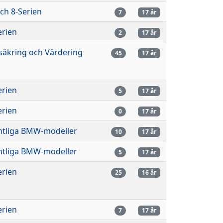
och 8-Serien
7
17 år
erien
2
17 år
säkring och Värdering
45
17 år
erien
5
17 år
erien
0
17 år
tliga BMW-modeller
10
17 år
tliga BMW-modeller
5
17 år
erien
25
16 år
erien
7
17 år