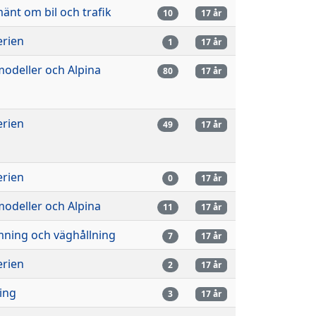
mänt om bil och trafik
10
17 år
erien
1
17 år
odeller och Alpina
80
17 år
erien
49
17 år
erien
0
17 år
odeller och Alpina
11
17 år
mning och väghållning
7
17 år
erien
2
17 år
ling
3
17 år