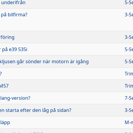
 underifrån
5-S
 på bilfirma?
3-S
rföring
3-S
 på e39 535i
5-S
ckljusen går sönder när motorn är igång
5-S
?
Tri
 M57
Tri
 lang-version?
7-S
ilen starta efter den låg på sidan?
3-S
släpp
M-m