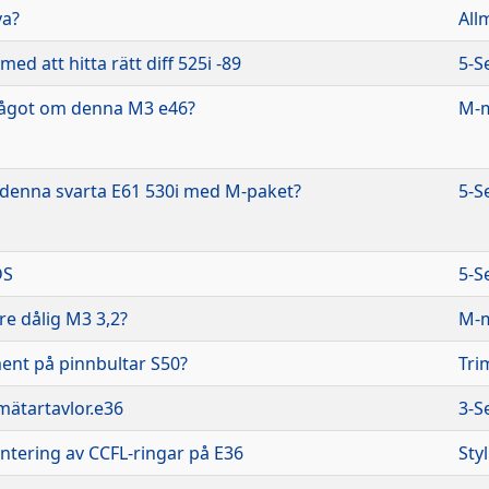
va?
All
ed att hitta rätt diff 525i -89
5-S
ågot om denna M3 e46?
M-m
 denna svarta E61 530i med M-paket?
5-S
DS
5-S
e dålig M3 3,2?
M-m
nt på pinnbultar S50?
Tri
 mätartavlor.e36
3-S
tering av CCFL-ringar på E36
Sty