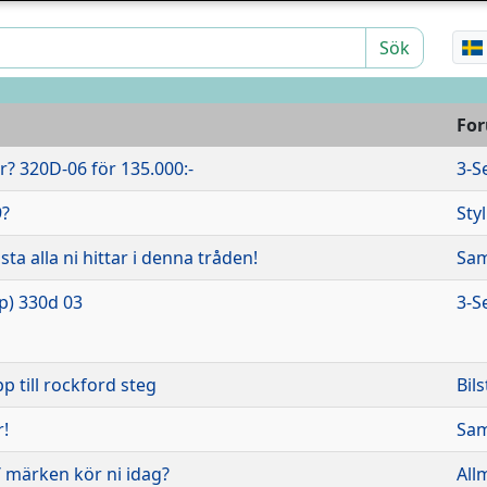
Sök
Fo
? 320D-06 för 135.000:-
3-S
9?
Sty
ta alla ni hittar i denna tråden!
Sam
p) 330d 03
3-S
 till rockford steg
Bil
!
Sam
 / märken kör ni idag?
All