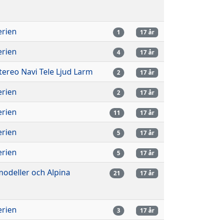
erien
1
17 år
erien
4
17 år
stereo Navi Tele Ljud Larm
2
17 år
erien
2
17 år
erien
11
17 år
erien
5
17 år
erien
5
17 år
odeller och Alpina
21
17 år
erien
3
17 år