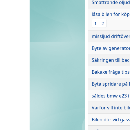
Smattrande oljud
låsa bilen för köp
1
2
missljud driftöve
Byte av generator
Säkringen till ba
Bakaxelfråga tips
Byta spridare på
såldes bmw e23 i
Varför vill inte b
Bilen dör vid gas