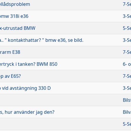
xellådsproblem
7-S
bmw 318i e36
3-S
ax-utrustad BMW
5-S
.. " kontakthattar? " bmw e36, se bild.
3-S
rarm E38
7-S
ertryck i tanken? BWM 850
6- 
p av E65?
7-S
 vid avstängning 330 D
3-S
Bil
s, hur använder jag den?
Bil
5-S