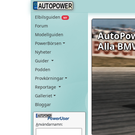
AUTOPOWER
Elbilsguiden
NY
Forum
AutoPo
Modellguiden
Alla BM
PowerBörsen
Nyheter
Guider
Podden
Provkörningar
Reportage
Galleriet
Bloggar
A
nvändarnamn: