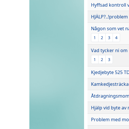
Hyffsad kontroll 
HJÄLP?..!problem m
Någon som vet n
1
2
3
4
Vad tycker ni om
1
2
3
Kjedjebyte 525 T
Kamkedjesträckar
Åtdragningsmome
Hjälp vid byte av
Problem med mon