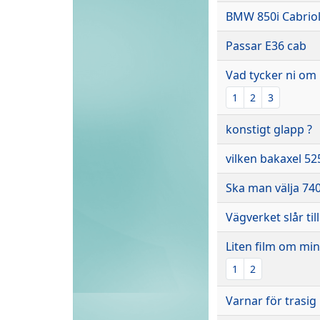
BMW 850i Cabriol
Passar E36 cab
Vad tycker ni om 
1
2
3
konstigt glapp ?
vilken bakaxel 52
Ska man välja 740
Vägverket slår till
Liten film om min 
1
2
Varnar för trasig