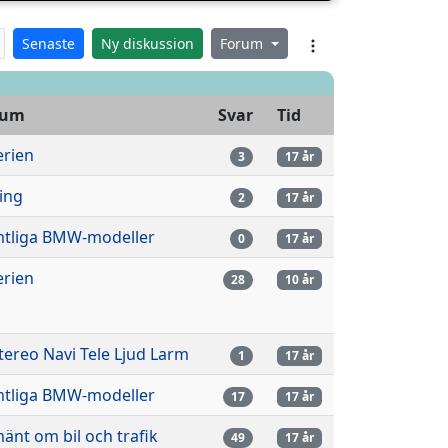
Senaste
Ny diskussion
Forum
rum
Svar
Tid
erien
3
17 år
ling
2
17 år
tliga BMW-modeller
0
17 år
erien
28
10 år
stereo Navi Tele Ljud Larm
1
17 år
tliga BMW-modeller
17
17 år
mänt om bil och trafik
49
17 år