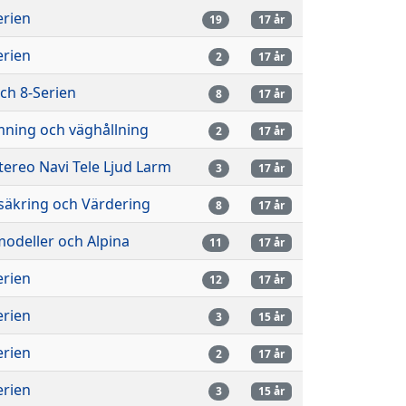
erien
19
17 år
erien
2
17 år
och 8-Serien
8
17 år
mning och väghållning
2
17 år
stereo Navi Tele Ljud Larm
3
17 år
säkring och Värdering
8
17 år
odeller och Alpina
11
17 år
erien
12
17 år
erien
3
15 år
erien
2
17 år
erien
3
15 år