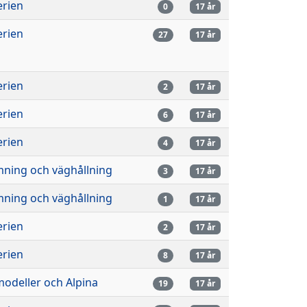
erien
0
17 år
erien
27
17 år
erien
2
17 år
erien
6
17 år
erien
4
17 år
mning och väghållning
3
17 år
mning och väghållning
1
17 år
erien
2
17 år
erien
8
17 år
odeller och Alpina
19
17 år