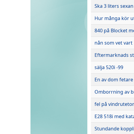
Ska 3 liters sexa
Hur många kör u
840 på Blocket me
nån som vet vart 
Eftermarknads st
sälja 520i -99
En av dom fetare
Omborrning av b
fel på vindruteto
E28 518i med kat
Stundande koppli