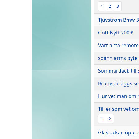
1
2
3
Tjuvström Bmw 3
Gott Nytt 2009!
Vart hitta remote
spänn arms byte
Sommardäck till 
Bromsbeläggs sen
Hur vet man om 
Till er som vet o
1
2
Glasluckan öppnar