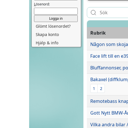
L
ösenord:
Glömt lösenordet?
Rubrik
Skapa konto
Hjälp & info
Någon som skojar
Face lift till en e3
Bluffannonser, pos
Bakaxel (diffklum
1
2
Remotebass knapp
Gott Nytt BMW-År
Vilka andra bilar