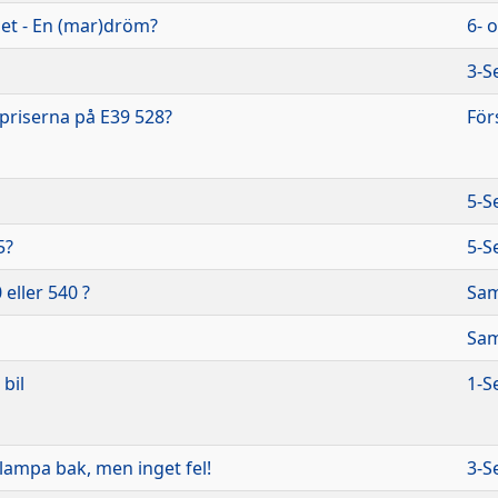
et - En (mar)dröm?
6- 
3-S
priserna på E39 528?
För
5-S
5?
5-S
 eller 540 ?
Sam
Sam
bil
1-S
 lampa bak, men inget fel!
3-S