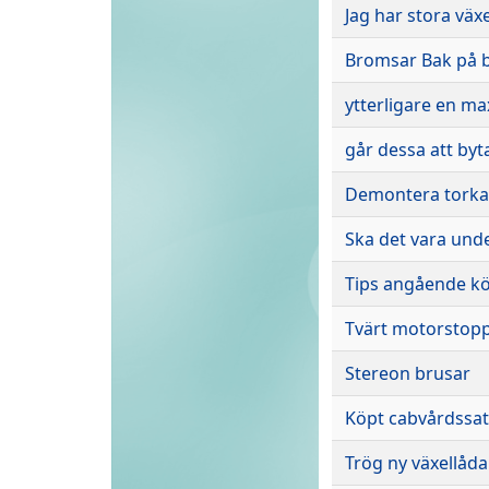
Jag har stora vä
Bromsar Bak på 
ytterligare en m
går dessa att byta
Demontera torka
Ska det vara und
Tips angående kö
Tvärt motorstopp
Stereon brusar
Köpt cabvårdssat
Trög ny växellåda