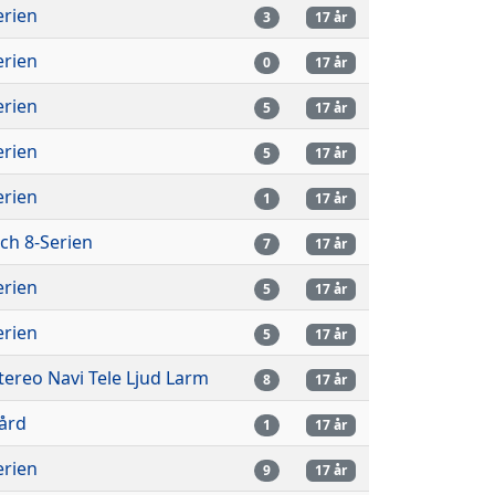
erien
3
17 år
erien
0
17 år
erien
5
17 år
erien
5
17 år
erien
1
17 år
och 8-Serien
7
17 år
erien
5
17 år
erien
5
17 år
stereo Navi Tele Ljud Larm
8
17 år
vård
1
17 år
erien
9
17 år