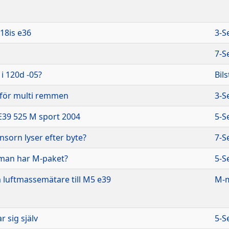
18is e36
3-S
7-S
 i 120d -05?
Bil
 för multi remmen
3-S
E39 525 M sport 2004
5-S
sorn lyser efter byte?
7-S
man har M-paket?
5-S
m luftmassemätare till M5 e39
M-m
 sig själv
5-S