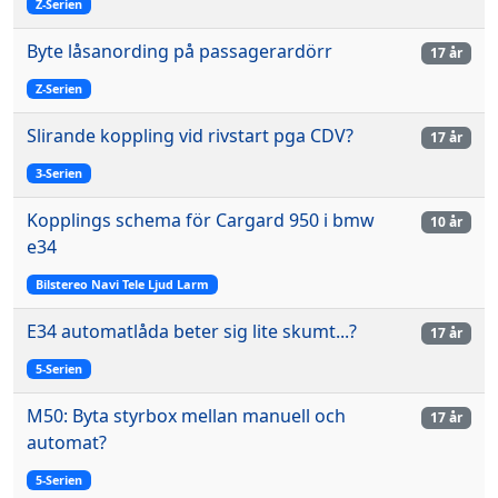
Z-Serien
Byte låsanording på passagerardörr
17 år
Z-Serien
Slirande koppling vid rivstart pga CDV?
17 år
3-Serien
Kopplings schema för Cargard 950 i bmw
10 år
e34
Bilstereo Navi Tele Ljud Larm
E34 automatlåda beter sig lite skumt...?
17 år
5-Serien
M50: Byta styrbox mellan manuell och
17 år
automat?
5-Serien