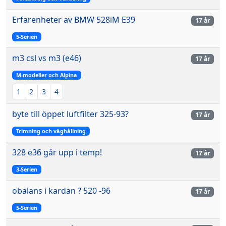
Erfarenheter av BMW 528iM E39
17 år
5-Serien
m3 csl vs m3 (e46)
17 år
M-modeller och Alpina
1
2
3
4
byte till öppet luftfilter 325-93?
17 år
Trimning och väghållning
328 e36 går upp i temp!
17 år
3-Serien
obalans i kardan ? 520 -96
17 år
5-Serien