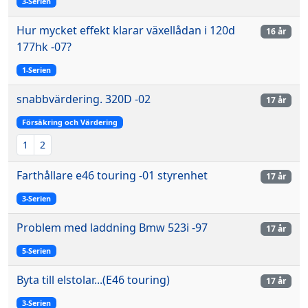
3-Serien
Hur mycket effekt klarar växellådan i 120d
16 år
177hk -07?
1-Serien
snabbvärdering. 320D -02
17 år
Försäkring och Värdering
1
2
Farthållare e46 touring -01 styrenhet
17 år
3-Serien
Problem med laddning Bmw 523i -97
17 år
5-Serien
Byta till elstolar...(E46 touring)
17 år
3-Serien