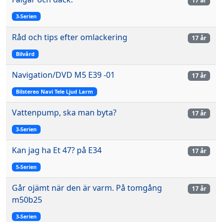
17 år
3-Serien
Råd och tips efter omlackering
17 år
Bilvård
Navigation/DVD M5 E39 -01
17 år
Bilstereo Navi Tele Ljud Larm
Vattenpump, ska man byta?
17 år
3-Serien
Kan jag ha Et 47? på E34
17 år
5-Serien
Går ojämt när den är varm. På tomgång
17 år
m50b25
3-Serien