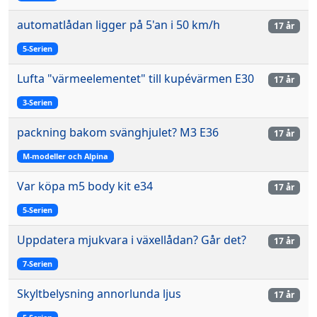
automatlådan ligger på 5'an i 50 km/h
17 år
5-Serien
Lufta "värmeelementet" till kupévärmen E30
17 år
3-Serien
packning bakom svänghjulet? M3 E36
17 år
M-modeller och Alpina
Var köpa m5 body kit e34
17 år
5-Serien
Uppdatera mjukvara i växellådan? Går det?
17 år
7-Serien
Skyltbelysning annorlunda ljus
17 år