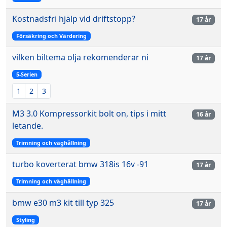
Kostnadsfri hjälp vid driftstopp?
17 år
Försäkring och Värdering
vilken biltema olja rekomenderar ni
17 år
5-Serien
1
2
3
M3 3.0 Kompressorkit bolt on, tips i mitt
16 år
letande.
Trimning och väghållning
turbo koverterat bmw 318is 16v -91
17 år
Trimning och väghållning
bmw e30 m3 kit till typ 325
17 år
Styling