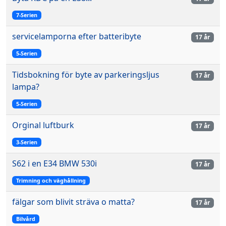
7-Serien
servicelamporna efter batteribyte
17 år
5-Serien
Tidsbokning för byte av parkeringsljus
17 år
lampa?
5-Serien
Orginal luftburk
17 år
3-Serien
S62 i en E34 BMW 530i
17 år
Trimning och väghållning
fälgar som blivit sträva o matta?
17 år
Bilvård