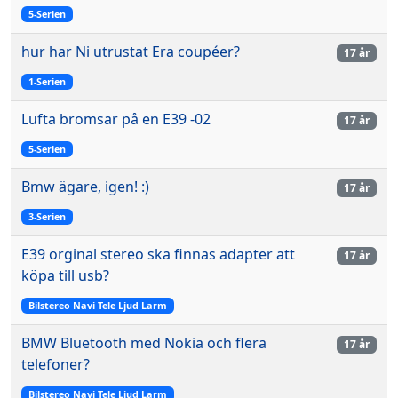
5-Serien
hur har Ni utrustat Era coupéer?
17 år
1-Serien
Lufta bromsar på en E39 -02
17 år
5-Serien
Bmw ägare, igen! :)
17 år
3-Serien
E39 orginal stereo ska finnas adapter att
17 år
köpa till usb?
Bilstereo Navi Tele Ljud Larm
BMW Bluetooth med Nokia och flera
17 år
telefoner?
Bilstereo Navi Tele Ljud Larm