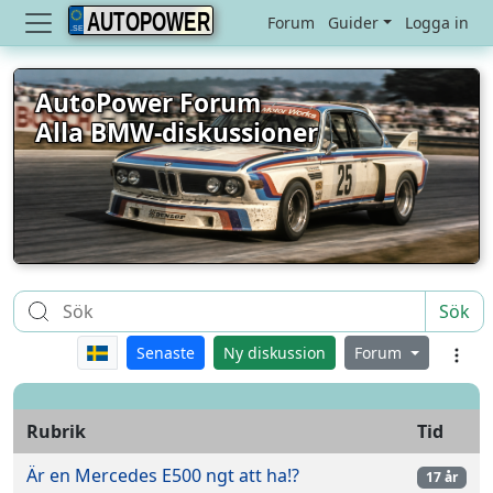
AUTOPOWER
Forum
Guider
Logga in
AutoPower Forum
Alla BMW-diskussioner
Sök
Senaste
Ny diskussion
Forum
Rubrik
Tid
Är en Mercedes E500 ngt att ha!?
17 år