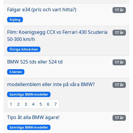
Fälgar e34 (pris och vart hitta?)
17 år
Styling
Film: Koenigsegg CCX vs Ferrari 430 Scuderia
17 år
50-300 km/h
Övriga bilmärken
BMW 525 tds eller 524 td
17 år
5-Serien
modellemblem eller inte på våra BMW?
17 år
Samtliga BMW-modeller
1
2
3
4
5
6
7
Tips åt alla BMW ägare!
17 år
Samtliga BMW-modeller