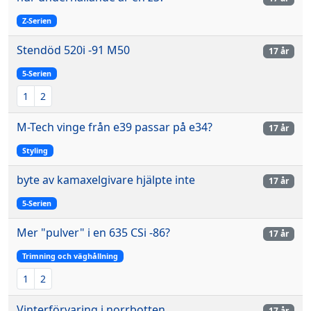
Z-Serien
Stendöd 520i -91 M50
17 år
5-Serien
1
2
M-Tech vinge från e39 passar på e34?
17 år
Styling
byte av kamaxelgivare hjälpte inte
17 år
5-Serien
Mer "pulver" i en 635 CSi -86?
17 år
Trimning och väghållning
1
2
Vinterförvaring i norrbotten
17 år