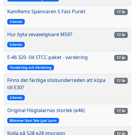
KamRems Spännaren S Fäst Punkt
17 år
3-Serien
Hur byta vevaxelgivare M50?
17 år
5-Serien
E-46 320 -04 STCC-paket - värdering
17 år
Försäkring och Värdering
Finns det färdiga stolsunderreden att köpa
17 år
till E30?
3-Serien
Original Högtalarnas storlek (e46)
17 år
Bilstereo Navi Tele Ljud Larm
Kolla på 528 e28 imorgon
17 år