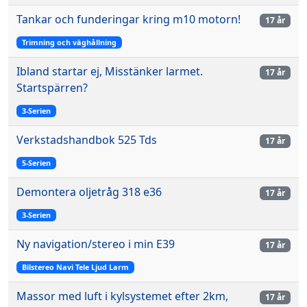
Tankar och funderingar kring m10 motorn!
17 år
Trimning och väghållning
Ibland startar ej, Misstänker larmet.
17 år
Startspärren?
3-Serien
Verkstadshandbok 525 Tds
17 år
5-Serien
Demontera oljetråg 318 e36
17 år
3-Serien
Ny navigation/stereo i min E39
17 år
Bilstereo Navi Tele Ljud Larm
Massor med luft i kylsystemet efter 2km,
17 år