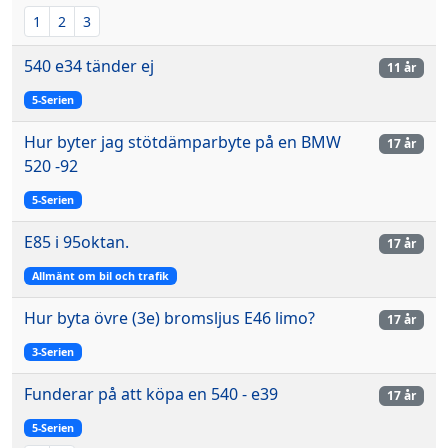
1
2
3
540 e34 tänder ej
11 år
5-Serien
Hur byter jag stötdämparbyte på en BMW
17 år
520 -92
5-Serien
E85 i 95oktan.
17 år
Allmänt om bil och trafik
Hur byta övre (3e) bromsljus E46 limo?
17 år
3-Serien
Funderar på att köpa en 540 - e39
17 år
5-Serien