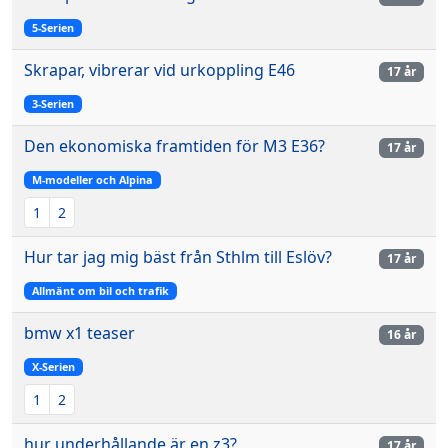
5-Serien
Skrapar, vibrerar vid urkoppling E46
17 år
3-Serien
Den ekonomiska framtiden för M3 E36?
17 år
M-modeller och Alpina
1
2
Hur tar jag mig bäst från Sthlm till Eslöv?
17 år
Allmänt om bil och trafik
bmw x1 teaser
16 år
X-Serien
1
2
hur underhållande är en z3?
17 år