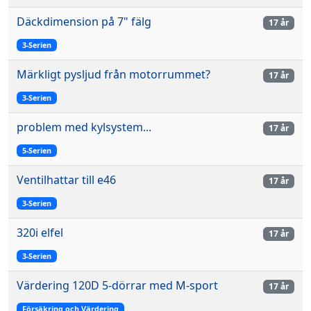
Däckdimension på 7" fälg
17 år
3-Serien
Märkligt pysljud från motorrummet?
17 år
3-Serien
problem med kylsystem...
17 år
5-Serien
Ventilhattar till e46
17 år
3-Serien
320i elfel
17 år
3-Serien
Värdering 120D 5-dörrar med M-sport
17 år
Försäkring och Värdering