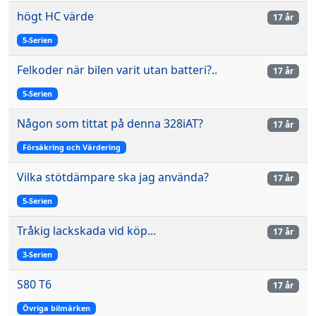
högt HC värde
17 år
5-Serien
Felkoder när bilen varit utan batteri?..
17 år
5-Serien
Någon som tittat på denna 328iAT?
17 år
Försäkring och Värdering
Vilka stötdämpare ska jag använda?
17 år
5-Serien
Tråkig lackskada vid köp...
17 år
3-Serien
S80 T6
17 år
Övriga bilmärken