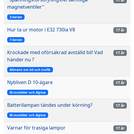
17 år
magnetventiler"
3-Serien
Hur ta ur motor i E32 730ia V8
17 år
7-Serien
Krockade med oförsäkrad avställd bil! Vad
17 år
händer nu ?
Allmänt om bil och trafik
Nybliven D 10-ägare
17 år
M-modeller och Alpina
Batterilampan tändes under körning?
17 år
M-modeller och Alpina
Varnar för trasiga lampor
17 år