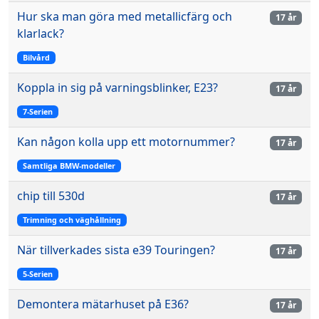
Hur ska man göra med metallicfärg och
17 år
klarlack?
Bilvård
Koppla in sig på varningsblinker, E23?
17 år
7-Serien
Kan någon kolla upp ett motornummer?
17 år
Samtliga BMW-modeller
chip till 530d
17 år
Trimning och väghållning
När tillverkades sista e39 Touringen?
17 år
5-Serien
Demontera mätarhuset på E36?
17 år