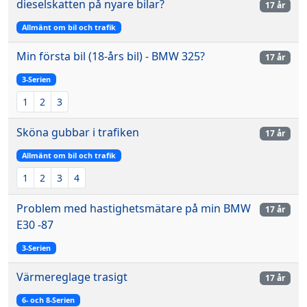
dieselskatten på nyare bilar?
17 år
Allmänt om bil och trafik
Min första bil (18-års bil) - BMW 325?
17 år
3-Serien
1
2
3
Sköna gubbar i trafiken
17 år
Allmänt om bil och trafik
1
2
3
4
Problem med hastighetsmätare på min BMW
17 år
E30 -87
3-Serien
Värmereglage trasigt
17 år
6- och 8-Serien