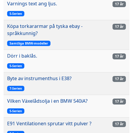
Varnings text ang ljus.
17 år
5-Serien
Köpa torkararmar på tyska ebay -
17 år
språkkunnig?
Samtliga BMW-modeller
Dörr i baklås.
17 år
5-Serien
Byte av instrumenthus i E38?
17 år
7-Serien
Vilken Växelådsolja i en BMW 540iA?
17 år
5-Serien
E91 Ventilationen sprutar vitt pulver ?
17 år