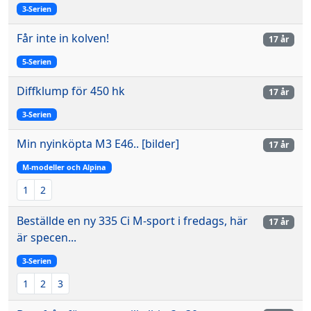
3-Serien
Får inte in kolven!
17 år
5-Serien
Diffklump för 450 hk
17 år
3-Serien
Min nyinköpta M3 E46.. [bilder]
17 år
M-modeller och Alpina
1
2
Beställde en ny 335 Ci M-sport i fredags, här
17 år
är specen...
3-Serien
1
2
3