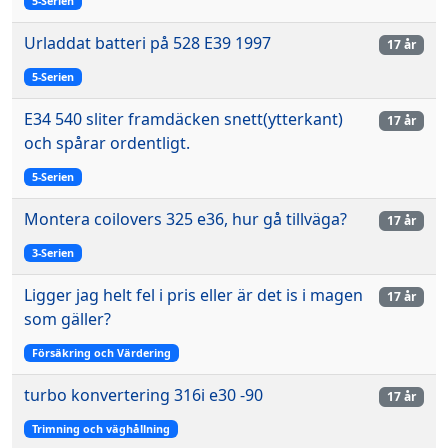
5-Serien
Urladdat batteri på 528 E39 1997
17 år
5-Serien
E34 540 sliter framdäcken snett(ytterkant)
17 år
och spårar ordentligt.
5-Serien
Montera coilovers 325 e36, hur gå tillväga?
17 år
3-Serien
Ligger jag helt fel i pris eller är det is i magen
17 år
som gäller?
Försäkring och Värdering
turbo konvertering 316i e30 -90
17 år
Trimning och väghållning