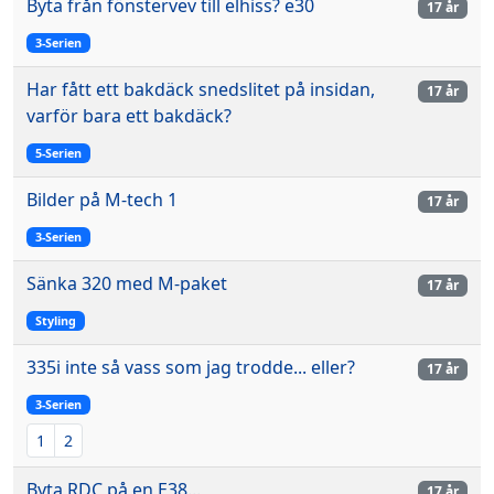
Byta från fönstervev till elhiss? e30
17 år
3-Serien
Har fått ett bakdäck snedslitet på insidan,
17 år
varför bara ett bakdäck?
5-Serien
Bilder på M-tech 1
17 år
3-Serien
Sänka 320 med M-paket
17 år
Styling
335i inte så vass som jag trodde... eller?
17 år
3-Serien
1
2
Byta RDC på en E38...
17 år