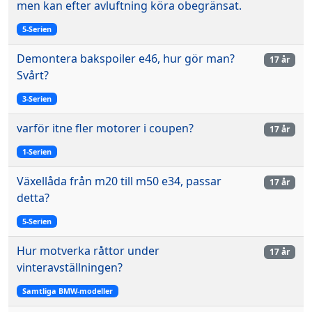
men kan efter avluftning köra obegränsat.
5-Serien
Demontera bakspoiler e46, hur gör man?
17 år
Svårt?
3-Serien
varför itne fler motorer i coupen?
17 år
1-Serien
Växellåda från m20 till m50 e34, passar
17 år
detta?
5-Serien
Hur motverka råttor under
17 år
vinteravställningen?
Samtliga BMW-modeller