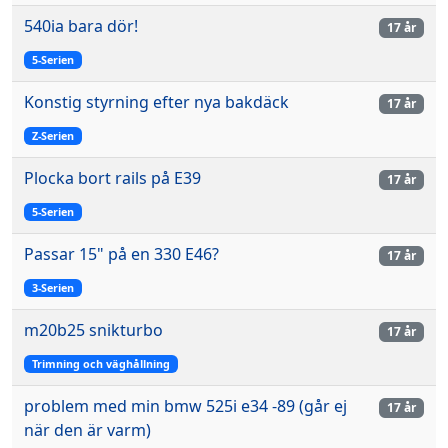
540ia bara dör!
17 år
5-Serien
Konstig styrning efter nya bakdäck
17 år
Z-Serien
Plocka bort rails på E39
17 år
5-Serien
Passar 15" på en 330 E46?
17 år
3-Serien
m20b25 snikturbo
17 år
Trimning och väghållning
problem med min bmw 525i e34 -89 (går ej
17 år
när den är varm)