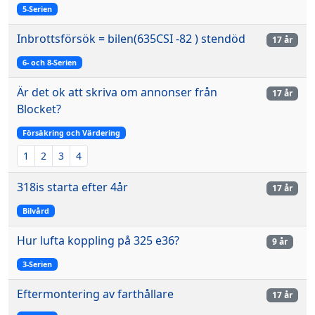
5-Serien
Inbrottsförsök = bilen(635CSI -82 ) stendöd
17 år
6- och 8-Serien
Är det ok att skriva om annonser från
17 år
Blocket?
Försäkring och Värdering
1
2
3
4
318is starta efter 4år
17 år
Bilvård
Hur lufta koppling på 325 e36?
9 år
3-Serien
Eftermontering av farthållare
17 år