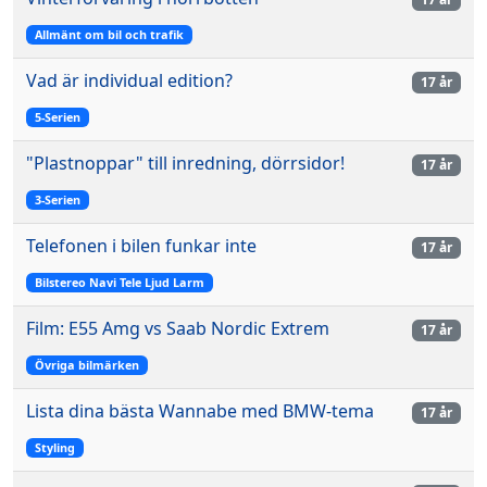
Allmänt om bil och trafik
Vad är individual edition?
17 år
5-Serien
"Plastnoppar" till inredning, dörrsidor!
17 år
3-Serien
Telefonen i bilen funkar inte
17 år
Bilstereo Navi Tele Ljud Larm
Film: E55 Amg vs Saab Nordic Extrem
17 år
Övriga bilmärken
Lista dina bästa Wannabe med BMW-tema
17 år
Styling