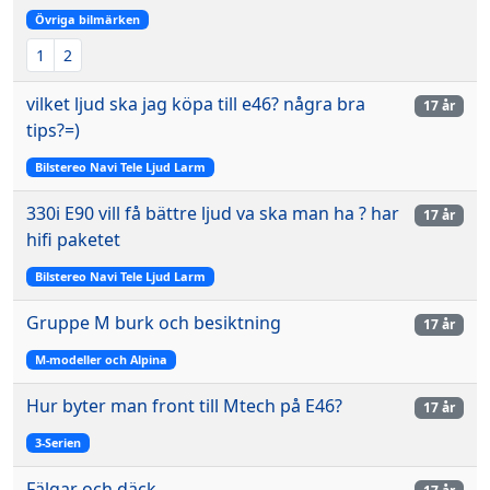
Övriga bilmärken
1
2
vilket ljud ska jag köpa till e46? några bra
17 år
tips?=)
Bilstereo Navi Tele Ljud Larm
330i E90 vill få bättre ljud va ska man ha ? har
17 år
hifi paketet
Bilstereo Navi Tele Ljud Larm
Gruppe M burk och besiktning
17 år
M-modeller och Alpina
Hur byter man front till Mtech på E46?
17 år
3-Serien
Fälgar och däck.