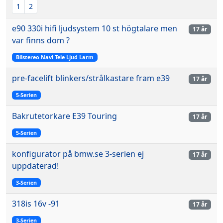
1
2
e90 330i hifi ljudsystem 10 st högtalare men
17 år
var finns dom ?
Bilstereo Navi Tele Ljud Larm
pre-facelift blinkers/strålkastare fram e39
17 år
5-Serien
Bakrutetorkare E39 Touring
17 år
5-Serien
konfigurator på bmw.se 3-serien ej
17 år
uppdaterad!
3-Serien
318is 16v -91
17 år
3-Serien