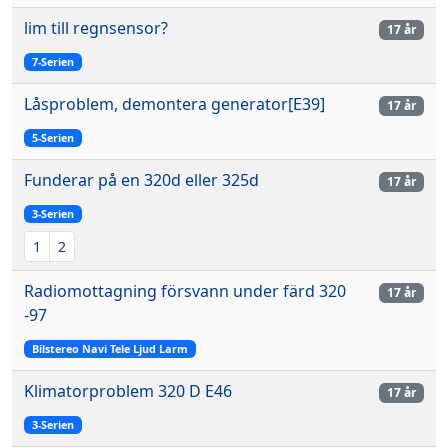
lim till regnsensor?
17 år
7-Serien
Låsproblem, demontera generator[E39]
17 år
5-Serien
Funderar på en 320d eller 325d
17 år
3-Serien
1
2
Radiomottagning försvann under färd 320
17 år
-97
Bilstereo Navi Tele Ljud Larm
Klimatorproblem 320 D E46
17 år
3-Serien