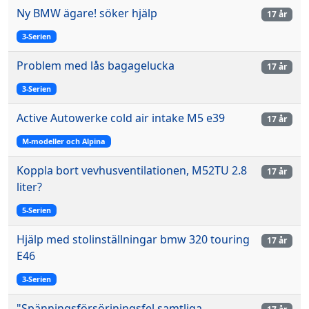
Ny BMW ägare! söker hjälp
17 år
3-Serien
Problem med lås bagagelucka
17 år
3-Serien
Active Autowerke cold air intake M5 e39
17 år
M-modeller och Alpina
Koppla bort vevhusventilationen, M52TU 2.8
17 år
liter?
5-Serien
Hjälp med stolinställningar bmw 320 touring
17 år
E46
3-Serien
"Spänningsförsörjningsfel samtliga