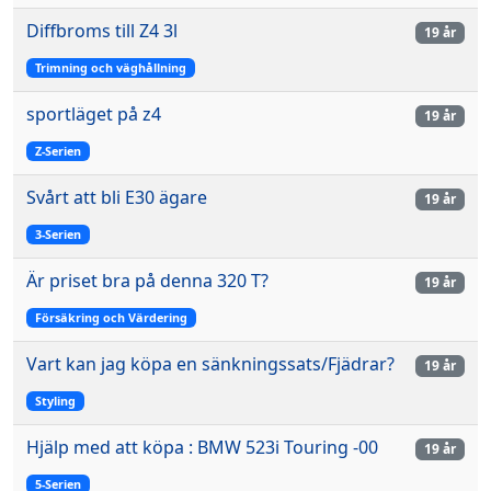
Diffbroms till Z4 3l
19 år
Trimning och väghållning
sportläget på z4
19 år
Z-Serien
Svårt att bli E30 ägare
19 år
3-Serien
Är priset bra på denna 320 T?
19 år
Försäkring och Värdering
Vart kan jag köpa en sänkningssats/Fjädrar?
19 år
Styling
Hjälp med att köpa : BMW 523i Touring -00
19 år
5-Serien