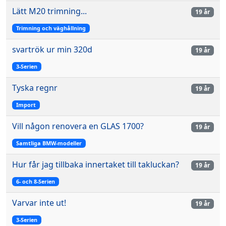
Lätt M20 trimning...
19 år
Trimning och väghållning
svartrök ur min 320d
19 år
3-Serien
Tyska regnr
19 år
Import
Vill någon renovera en GLAS 1700?
19 år
Samtliga BMW-modeller
Hur får jag tillbaka innertaket till takluckan?
19 år
6- och 8-Serien
Varvar inte ut!
19 år
3-Serien