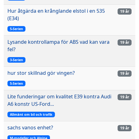
Hur åtgärda en krånglande elstol i en 535
19 år
(E34)
5-Serien
Lysande kontrollampa för ABS vad kan vara
19 år
fel?
3-Serien
hur stor skillnad gör vingen?
19 år
5-Serien
Lite funderingar om kvalitet E39 kontra Audi
19 år
A6 konstr US-Ford...
Allmänt om bil och trafik
sachs vanos enhet?
19 år
M-modeller och Alpina