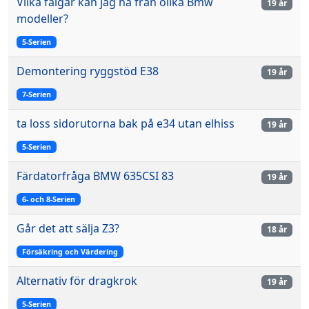
Vilka fälgar kan jag ha från olika Bmw
19 år
modeller?
5-Serien
Demontering ryggstöd E38
19 år
7-Serien
ta loss sidorutorna bak på e34 utan elhiss
19 år
5-Serien
Färdatorfråga BMW 635CSI 83
19 år
6- och 8-Serien
Går det att sälja Z3?
18 år
Försäkring och Värdering
Alternativ för dragkrok
19 år
5-Serien