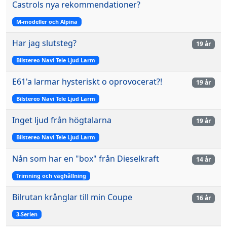
Castrols nya rekommendationer?
M-modeller och Alpina
Har jag slutsteg?
19 år
Bilstereo Navi Tele Ljud Larm
E61'a larmar hysteriskt o oprovocerat?!
19 år
Bilstereo Navi Tele Ljud Larm
Inget ljud från högtalarna
19 år
Bilstereo Navi Tele Ljud Larm
Nån som har en "box" från Dieselkraft
14 år
Trimning och väghållning
Bilrutan krånglar till min Coupe
16 år
3-Serien