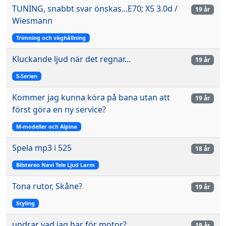
TUNING, snabbt svar önskas...E70; X5 3.0d /
19 år
Wiesmann
Trimning och väghållning
Kluckande ljud när det regnar...
19 år
5-Serien
Kommer jag kunna köra på bana utan att
19 år
först göra en ny service?
M-modeller och Alpina
Spela mp3 i 525
18 år
Bilstereo Navi Tele Ljud Larm
Tona rutor, Skåne?
19 år
Styling
undrar vad jag har för motor?
19 år