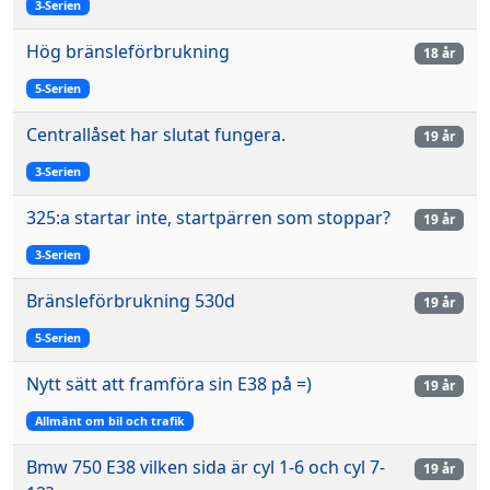
3-Serien
Hög bränsleförbrukning
18 år
5-Serien
Centrallåset har slutat fungera.
19 år
3-Serien
325:a startar inte, startpärren som stoppar?
19 år
3-Serien
Bränsleförbrukning 530d
19 år
5-Serien
Nytt sätt att framföra sin E38 på =)
19 år
Allmänt om bil och trafik
Bmw 750 E38 vilken sida är cyl 1-6 och cyl 7-
19 år