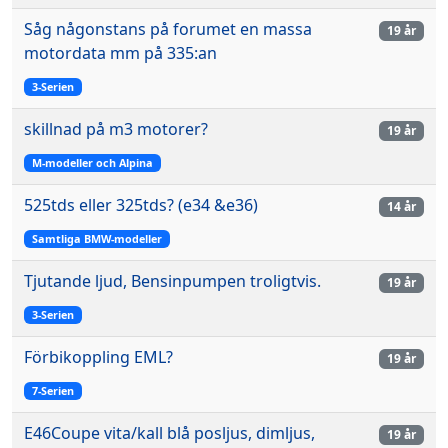
Såg någonstans på forumet en massa
19 år
motordata mm på 335:an
3-Serien
skillnad på m3 motorer?
19 år
M-modeller och Alpina
525tds eller 325tds? (e34 &e36)
14 år
Samtliga BMW-modeller
Tjutande ljud, Bensinpumpen troligtvis.
19 år
3-Serien
Förbikoppling EML?
19 år
7-Serien
E46Coupe vita/kall blå posljus, dimljus,
19 år