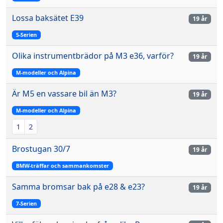
Lossa baksätet E39
19 år
5-Serien
Olika instrumentbrädor på M3 e36, varför?
19 år
M-modeller och Alpina
Är M5 en vassare bil än M3?
19 år
M-modeller och Alpina
1
2
Brostugan 30/7
19 år
BMW-träffar och sammankomster
Samma bromsar bak på e28 & e23?
19 år
7-Serien