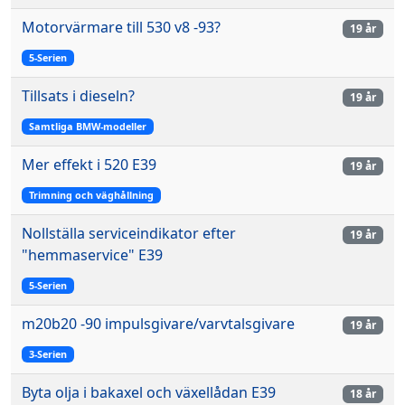
Motorvärmare till 530 v8 -93?
19 år
5-Serien
Tillsats i dieseln?
19 år
Samtliga BMW-modeller
Mer effekt i 520 E39
19 år
Trimning och väghållning
Nollställa serviceindikator efter
19 år
"hemmaservice" E39
5-Serien
m20b20 -90 impulsgivare/varvtalsgivare
19 år
3-Serien
Byta olja i bakaxel och växellådan E39
18 år