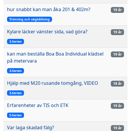
hur snabbt kan man åka 201 & 402m?
19 år
Trimning och väghållning
Kylare läcker vänster sida, vad göra?
19 år
3-Serien
kan man beställa Boa Boa Individual klädsel
19 år
på metervara
3-Serien
Hjälp med M20 rusande tomgång, VIDEO
18 år
3-Serien
Erfarenheter av TIS och ETK
19 år
5-Serien
Var laga skadad fälg?
19 år