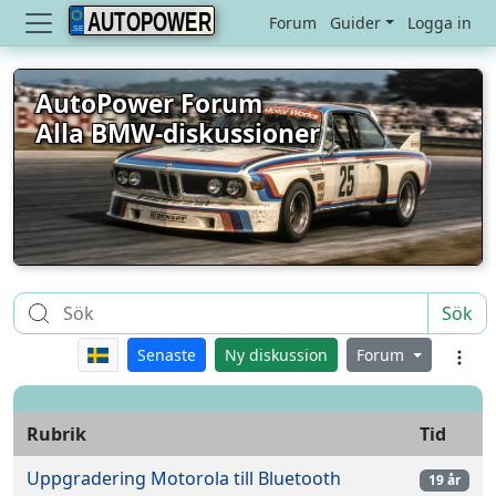
AUTOPOWER
Forum
Guider
Logga in
AutoPower Forum
Alla BMW-diskussioner
Sök
Senaste
Ny diskussion
Forum
Rubrik
Tid
Uppgradering Motorola till Bluetooth
19 år