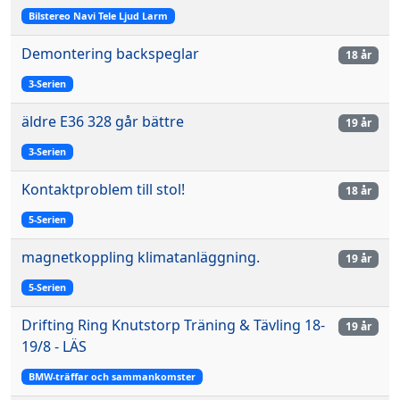
Bilstereo Navi Tele Ljud Larm
Demontering backspeglar
18 år
3-Serien
äldre E36 328 går bättre
19 år
3-Serien
Kontaktproblem till stol!
18 år
5-Serien
magnetkoppling klimatanläggning.
19 år
5-Serien
Drifting Ring Knutstorp Träning & Tävling 18-
19 år
19/8 - LÄS
BMW-träffar och sammankomster