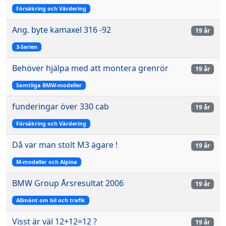
Försäkring och Värdering
Ang. byte kamaxel 316 -92
19 år
3-Serien
Behöver hjälpa med att montera grenrör
19 år
Samtliga BMW-modeller
funderingar över 330 cab
19 år
Försäkring och Värdering
Då var man stolt M3 ägare !
19 år
M-modeller och Alpina
BMW Group Årsresultat 2006
19 år
Allmänt om bil och trafik
Visst är väl 12+12=12 ?
19 år