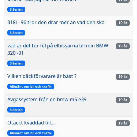
3-Serien
318i - 96 tror den drar mer än vad den ska
19 år
3-Serien
vad är det för fel på elhissarna till min BMW
19 år
320 -01
3-Serien
Vilken däckförvarare är bäst ?
19 år
Allmänt om bil och trafik
Avgassystem från en bmw m5 e39
19 år
5-Serien
Otäckt kvaddad bil...
19 år
Allmänt om bil och trafik