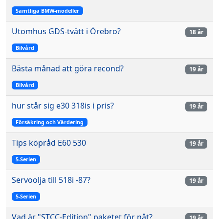
Samtliga BMW-modeller
Utomhus GDS-tvätt i Örebro?
18 år
Bilvård
Bästa månad att göra recond?
19 år
Bilvård
hur står sig e30 318is i pris?
19 år
Försäkring och Värdering
Tips köpråd E60 530
19 år
5-Serien
Servoolja till 518i -87?
19 år
5-Serien
Vad är "STCC-Edition" paketet för nåt?
19 år