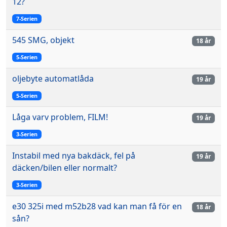
12?
7-Serien
545 SMG, objekt
18 år
5-Serien
oljebyte automatlåda
19 år
5-Serien
Låga varv problem, FILM!
19 år
3-Serien
Instabil med nya bakdäck, fel på
19 år
däcken/bilen eller normalt?
3-Serien
e30 325i med m52b28 vad kan man få för en
18 år
sån?