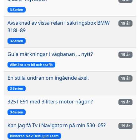
3-Serien
Avsaknad av vissa relän i säkringsbox BMW
19 år
318i -89
3-Serien
Gula märkningar i vägbanan ... nytt?
19 år
Allmänt om bil och trafik
En stilla undran om ingående axel.
18 år
3-Serien
325T E91 med 3-liters motor någon?
19 år
3-Serien
Kan jag få Tv i Navigatorn på min 530 -05?
19 år
Bilstereo Navi Tele Ljud Larm