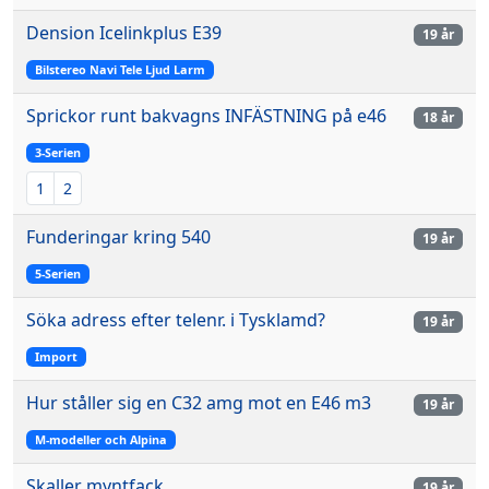
Dension Icelinkplus E39
19 år
Bilstereo Navi Tele Ljud Larm
Sprickor runt bakvagns INFÄSTNING på e46
18 år
3-Serien
1
2
Funderingar kring 540
19 år
5-Serien
Söka adress efter telenr. i Tysklamd?
19 år
Import
Hur ståller sig en C32 amg mot en E46 m3
19 år
M-modeller och Alpina
Skaller myntfack
19 år