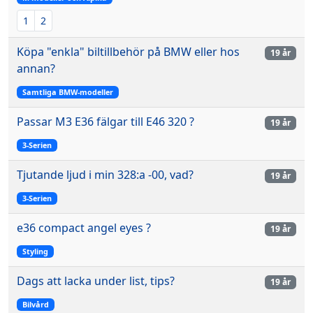
1
2
Köpa "enkla" biltillbehör på BMW eller hos
19 år
annan?
Samtliga BMW-modeller
Passar M3 E36 fälgar till E46 320 ?
19 år
3-Serien
Tjutande ljud i min 328:a -00, vad?
19 år
3-Serien
e36 compact angel eyes ?
19 år
Styling
Dags att lacka under list, tips?
19 år
Bilvård