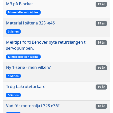
M3 på Blocket
19 år
M-modeller och Alpina
Material i sätena 325 -e46
19 år
3-Serien
Mektips fort! Behöver byta returslangen till
19 år
servopumpen.
M-modeller och Alpina
Ny 1-serie - men vilken?
19 år
1-Serien
Trög bakrutetorkare
19 år
5-Serien
Vad för motorolja i 328 e36?
18 år