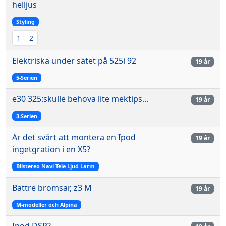
helljus
Styling
1
2
Elektriska under sätet på 525i 92
19 år
5-Serien
e30 325:skulle behöva lite mektips...
19 år
3-Serien
Är det svårt att montera en Ipod
19 år
ingetgration i en X5?
Bilstereo Navi Tele Ljud Larm
Bättre bromsar, z3 M
19 år
M-modeller och Alpina
Ipod DSP?