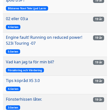
19 år
Bilstereo Navi Tele Ljud Larm
02 eller 03:a
19 år
X-Serien
Engine fault! Running on reduced power!
19 år
523i Touring -07
5-Serien
Vad kan jag ta för min bil?
19 år
Försäkring och Värdering
Tips köpråd X5 3.0
19 år
X-Serien
Fönsterhissen låter.
19 år
3-Serien