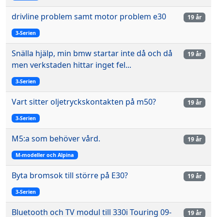
drivline problem samt motor problem e30
19 år
3-Serien
Snälla hjälp, min bmw startar inte då och då
19 år
men verkstaden hittar inget fel...
3-Serien
Vart sitter oljetryckskontakten på m50?
19 år
3-Serien
M5:a som behöver vård.
19 år
M-modeller och Alpina
Byta bromsok till större på E30?
19 år
3-Serien
Bluetooth och TV modul till 330i Touring 09-
19 år