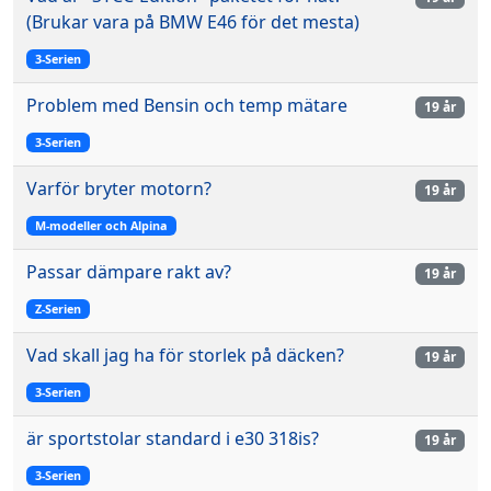
(Brukar vara på BMW E46 för det mesta)
3-Serien
Problem med Bensin och temp mätare
19 år
3-Serien
Varför bryter motorn?
19 år
M-modeller och Alpina
Passar dämpare rakt av?
19 år
Z-Serien
Vad skall jag ha för storlek på däcken?
19 år
3-Serien
är sportstolar standard i e30 318is?
19 år
3-Serien