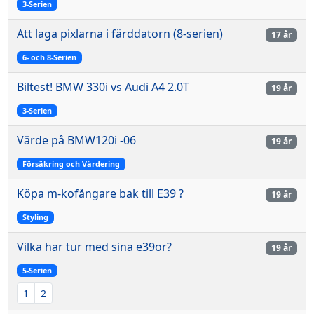
3-Serien
Att laga pixlarna i färddatorn (8-serien)
17 år
6- och 8-Serien
Biltest! BMW 330i vs Audi A4 2.0T
19 år
3-Serien
Värde på BMW120i -06
19 år
Försäkring och Värdering
Köpa m-kofångare bak till E39 ?
19 år
Styling
Vilka har tur med sina e39or?
19 år
5-Serien
1
2