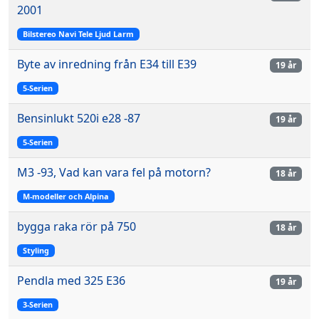
2001
Bilstereo Navi Tele Ljud Larm
Byte av inredning från E34 till E39
19 år
5-Serien
Bensinlukt 520i e28 -87
19 år
5-Serien
M3 -93, Vad kan vara fel på motorn?
18 år
M-modeller och Alpina
bygga raka rör på 750
18 år
Styling
Pendla med 325 E36
19 år
3-Serien