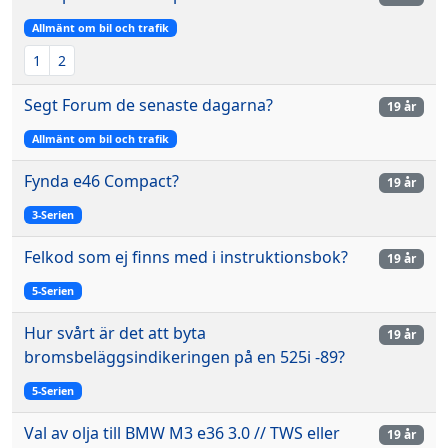
Allmänt om bil och trafik
1
2
Segt Forum de senaste dagarna?
19 år
Allmänt om bil och trafik
Fynda e46 Compact?
19 år
3-Serien
Felkod som ej finns med i instruktionsbok?
19 år
5-Serien
Hur svårt är det att byta
19 år
bromsbeläggsindikeringen på en 525i -89?
5-Serien
Val av olja till BMW M3 e36 3.0 // TWS eller
19 år