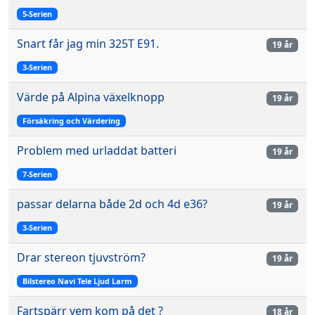
5-Serien
Snart får jag min 325T E91.
19 år
3-Serien
Värde på Alpina växelknopp
19 år
Försäkring och Värdering
Problem med urladdat batteri
19 år
7-Serien
passar delarna både 2d och 4d e36?
19 år
3-Serien
Drar stereon tjuvström?
19 år
Bilstereo Navi Tele Ljud Larm
Fartspärr vem kom på det ?
18 år