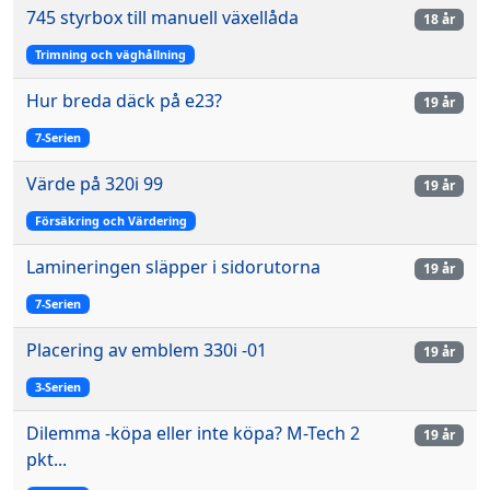
745 styrbox till manuell växellåda
18 år
Trimning och väghållning
Hur breda däck på e23?
19 år
7-Serien
Värde på 320i 99
19 år
Försäkring och Värdering
Lamineringen släpper i sidorutorna
19 år
7-Serien
Placering av emblem 330i -01
19 år
3-Serien
Dilemma -köpa eller inte köpa? M-Tech 2
19 år
pkt...