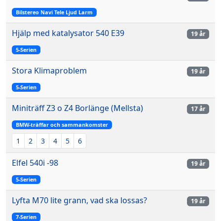
Bilstereo Navi Tele Ljud Larm
Hjälp med katalysator 540 E39
19 år
5-Serien
Stora Klimaproblem
19 år
5-Serien
Miniträff Z3 o Z4 Borlänge (Mellsta)
17 år
BMW-träffar och sammankomster
1
2
3
4
5
6
Elfel 540i -98
19 år
5-Serien
Lyfta M70 lite grann, vad ska lossas?
19 år
7-Serien