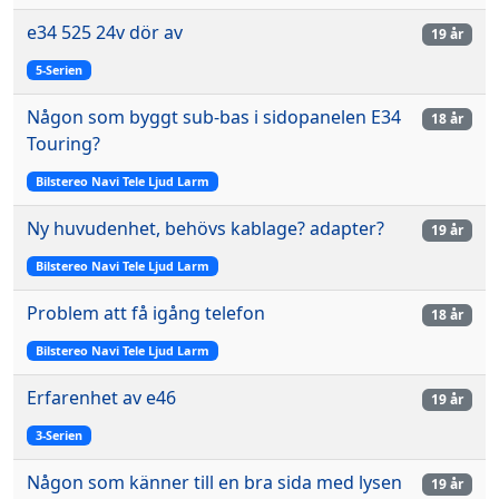
e34 525 24v dör av
19 år
5-Serien
Någon som byggt sub-bas i sidopanelen E34
18 år
Touring?
Bilstereo Navi Tele Ljud Larm
Ny huvudenhet, behövs kablage? adapter?
19 år
Bilstereo Navi Tele Ljud Larm
Problem att få igång telefon
18 år
Bilstereo Navi Tele Ljud Larm
Erfarenhet av e46
19 år
3-Serien
Någon som känner till en bra sida med lysen
19 år