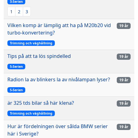
3-Serien
1
2
3
Vilken komp är lämplig att ha på M20b20 vid
19 år
turbo-konvertering?
Trimning och väghållning
Tips på att ta lös spindelled
19 år
5-Serien
Radion la av blinkers la av nivålampan lyser?
19 år
5-Serien
är 325 tds bilar så här klena?
19 år
Trimning och väghållning
Hur är fördelningen över sålda BMW serier
19 år
här i Sverige?