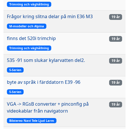
Trimning och väghållning
Frågor kring slitna delar på min E36 M3
19 år
M-modeller och Alpina
finns det 520i trimchip
19 år
Trimning och väghållning
535 -91 som slukar kylarvatten del2.
19 år
5-Serien
byte av språk i färddatorn E39 -96
19 år
5-Serien
VGA -> RGsB converter + pinconfig på
19 år
videokablar från navigatorn
Bilstereo Navi Tele Ljud Larm