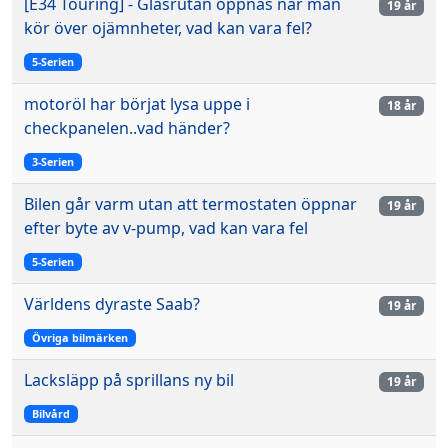
[E34 Touring] - Glasrutan öppnas när man
19 år
kör över ojämnheter, vad kan vara fel?
5-Serien
motoröl har börjat lysa uppe i
18 år
checkpanelen..vad händer?
3-Serien
Bilen går varm utan att termostaten öppnar
19 år
efter byte av v-pump, vad kan vara fel
5-Serien
Världens dyraste Saab?
19 år
Övriga bilmärken
Lacksläpp på sprillans ny bil
19 år
Bilvård