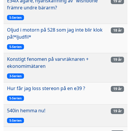
E34iX ägare, nyanskaffning av "wishbone"
19 år
främre undre bärarm?
5-Serien
Oljud i motorn på 528 som jag inte blir klok
18 år
på!*ljudfil*
5-Serien
Konstigt fenomen på varvräknaren +
19 år
ekonomimätaren
3-Serien
Hur får jag loss stereon på en e39 ?
19 år
5-Serien
540in hemma nu!
19 år
5-Serien