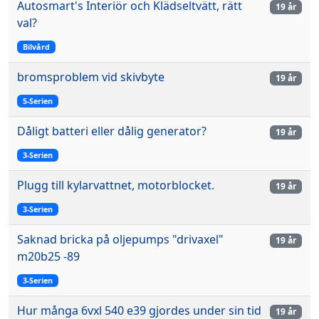
Autosmart's Interiör och Klädseltvätt, rätt
19 år
val?
Bilvård
bromsproblem vid skivbyte
19 år
5-Serien
Dåligt batteri eller dålig generator?
19 år
3-Serien
Plugg till kylarvattnet, motorblocket.
19 år
3-Serien
Saknad bricka på oljepumps "drivaxel"
19 år
m20b25 -89
3-Serien
Hur många 6vxl 540 e39 gjordes under sin tid
19 år