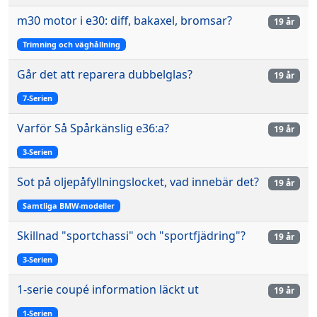
m30 motor i e30: diff, bakaxel, bromsar?
19 år
Trimning och väghållning
Går det att reparera dubbelglas?
19 år
7-Serien
Varför Så Spårkänslig e36:a?
19 år
3-Serien
Sot på oljepåfyllningslocket, vad innebär det?
19 år
Samtliga BMW-modeller
Skillnad "sportchassi" och "sportfjädring"?
19 år
3-Serien
1-serie coupé information läckt ut
19 år
1-Serien