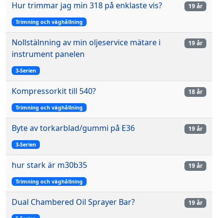
Hur trimmar jag min 318 på enklaste vis?
19 år
Trimning och väghållning
Nollstälnning av min oljeservice mätare i
19 år
instrument panelen
3-Serien
Kompressorkit till 540?
18 år
Trimning och väghållning
Byte av torkarblad/gummi på E36
19 år
3-Serien
hur stark är m30b35
19 år
Trimning och väghållning
Dual Chambered Oil Sprayer Bar?
19 år