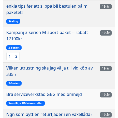
enkla tips før att slippa bli bestulen på m
19 år
paketet!
Styling
Kampanj 3-serien M-sport-paket -- rabatt
19 år
17100kr
3-Serien
1
2
Vilken utrustning ska jag välja till vid köp av
19 år
335i?
3-Serien
Bra serviceverkstad GBG med omnejd
19 år
Samtliga BMW-modeller
Ngn som bytt en returfjäder i en växellåda?
19 år