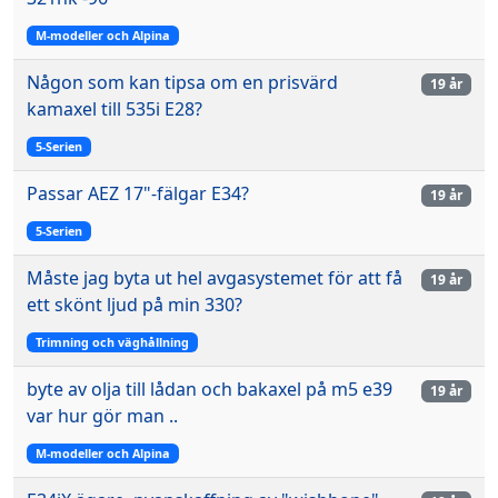
M-modeller och Alpina
Någon som kan tipsa om en prisvärd
19 år
kamaxel till 535i E28?
5-Serien
Passar AEZ 17"-fälgar E34?
19 år
5-Serien
Måste jag byta ut hel avgasystemet för att få
19 år
ett skönt ljud på min 330?
Trimning och väghållning
byte av olja till lådan och bakaxel på m5 e39
19 år
var hur gör man ..
M-modeller och Alpina