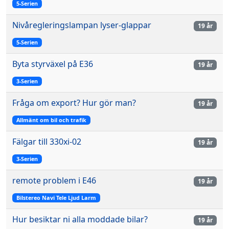
5-Serien
Nivåregleringslampan lyser-glappar
19 år
5-Serien
Byta styrväxel på E36
19 år
3-Serien
Fråga om export? Hur gör man?
19 år
Allmänt om bil och trafik
Fälgar till 330xi-02
19 år
3-Serien
remote problem i E46
19 år
Bilstereo Navi Tele Ljud Larm
Hur besiktar ni alla moddade bilar?
19 år