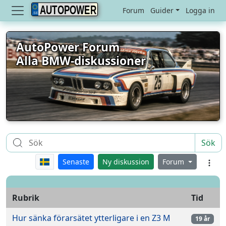
AUTOPOWER
Forum
Guider
Logga in
AutoPower Forum
Alla BMW-diskussioner
Sök
Senaste
Ny diskussion
Forum
Rubrik
Tid
Hur sänka förarsätet ytterligare i en Z3 M
19 år