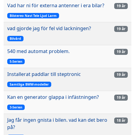
Vad har ni för externa antenner i era bilar?
19 år
Bilstereo Navi Tele Ljud Larm
vad gjorde jag för fel vid lackningen?
19 år
Bilvård
540 med automat problem.
19 år
5-Serien
Installerat paddlar till steptronic
19 år
Samtliga BMW-modeller
Kan en generator glappa i infästningen?
19 år
3-Serien
Jag får ingen gnista i bilen. vad kan det bero
18 år
på?