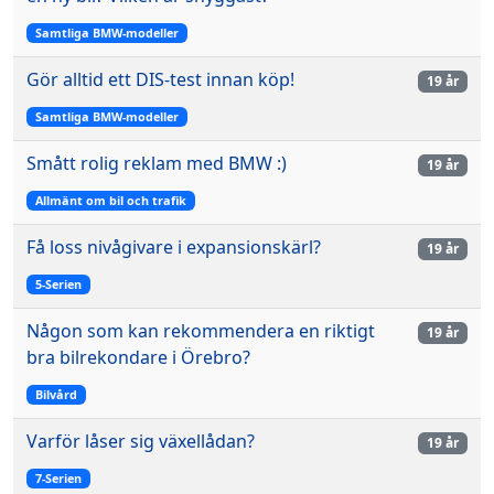
Samtliga BMW-modeller
Gör alltid ett DIS-test innan köp!
19 år
Samtliga BMW-modeller
Smått rolig reklam med BMW :)
19 år
Allmänt om bil och trafik
Få loss nivågivare i expansionskärl?
19 år
5-Serien
Någon som kan rekommendera en riktigt
19 år
bra bilrekondare i Örebro?
Bilvård
Varför låser sig växellådan?
19 år
7-Serien