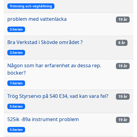
Trimning och väghållning
problem med vattenläcka
19 år
3-Serien
Bra Verkstad i Skövde området ?
8 år
3-Serien
Någon som har erfarenhet av dessa rep.
19 år
böcker?
7-Serien
Trög Styrservo på 540 E34, vad kan vara fel?
19 år
5-Serien
525ik -89a instrument problem
19 år
5-Serien