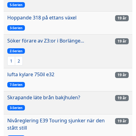
5-Serien
Hoppande 318 på ettans växel
19 år
3-Serien
Söker förare av Z3:or i Borlänge...
19 år
Z-Serien
1
2
lufta kylare 750il e32
19 år
7-Serien
Skrapande läte brån bakjhulen?
19 år
3-Serien
Nivåreglering E39 Touring sjunker när den
19 år
stått still