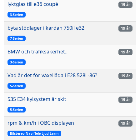
lyktglas till e36 coupé
19 år
3-Serien
byta stödlager i kardan 750il e32
19 år
7-Serien
BMW och trafiksäkerhet..
19 år
3-Serien
Vad är det för växellåda i E28 528i -86?
19 år
5-Serien
535 E34 kylsystem är skit
19 år
5-Serien
rpm & km/h i OBC displayen
19 år
Bilstereo Navi Tele Ljud Larm