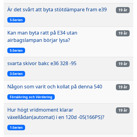
Är det svårt att byta stötdämpare fram e39
19 år
5-Serien
Kan man byta ratt på E34 utan
19 år
airbagslampan börjar lysa?
5-Serien
svarta skivor bakc e36 328 -95
19 år
3-Serien
Någon som varit och kollat på denna 540
19 år
Försäkring och Värdering
Hur högt vridmoment klarar
19 år
växellådan(automat) i en 120d -05(166PS)?
1-Serien