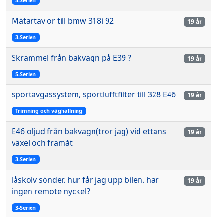
5-Serien
Mätartavlor till bmw 318i 92
19 år
3-Serien
Skrammel från bakvagn på E39 ?
19 år
5-Serien
sportavgassystem, sportlufftfilter till 328 E46
19 år
Trimning och väghållning
E46 oljud från bakvagn(tror jag) vid ettans
19 år
växel och framåt
3-Serien
låskolv sönder. hur får jag upp bilen. har
19 år
ingen remote nyckel?
3-Serien