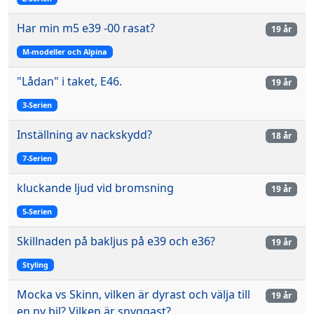
Har min m5 e39 -00 rasat?
19 år
M-modeller och Alpina
"Lådan" i taket, E46.
19 år
3-Serien
Inställning av nackskydd?
18 år
7-Serien
kluckande ljud vid bromsning
19 år
5-Serien
Skillnaden på bakljus på e39 och e36?
19 år
Styling
Mocka vs Skinn, vilken är dyrast och välja till
19 år
en ny bil? Vilken är snyggast?