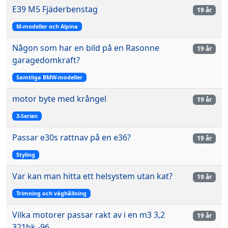
E39 M5 Fjäderbenstag
19 år
M-modeller och Alpina
Någon som har en bild på en Rasonne
19 år
garagedomkraft?
Samtliga BMW-modeller
motor byte med krångel
19 år
3-Serien
Passar e30s rattnav på en e36?
19 år
Styling
Var kan man hitta ett helsystem utan kat?
19 år
Trimning och väghållning
Vilka motorer passar rakt av i en m3 3,2
19 år
321hk -96