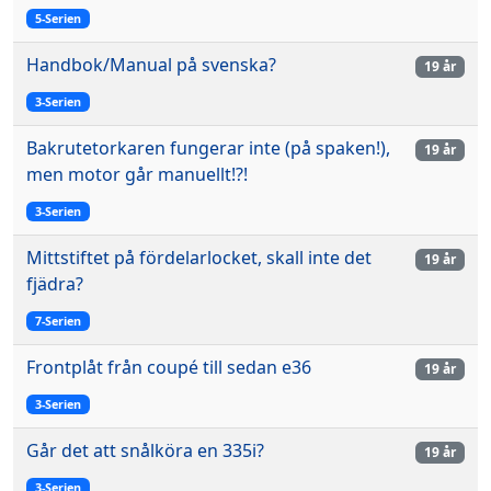
5-Serien
Handbok/Manual på svenska?
19 år
3-Serien
Bakrutetorkaren fungerar inte (på spaken!),
19 år
men motor går manuellt!?!
3-Serien
Mittstiftet på fördelarlocket, skall inte det
19 år
fjädra?
7-Serien
Frontplåt från coupé till sedan e36
19 år
3-Serien
Går det att snålköra en 335i?
19 år
3-Serien