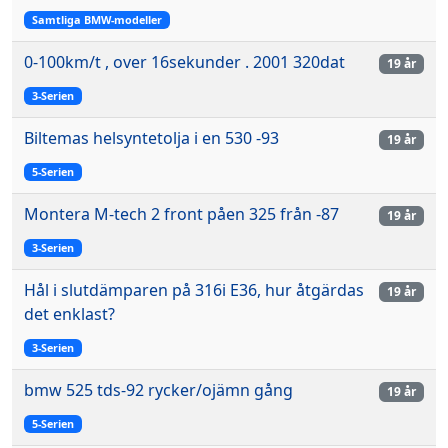
Samtliga BMW-modeller
0-100km/t , over 16sekunder . 2001 320dat
19 år
3-Serien
Biltemas helsyntetolja i en 530 -93
19 år
5-Serien
Montera M-tech 2 front påen 325 från -87
19 år
3-Serien
Hål i slutdämparen på 316i E36, hur åtgärdas
19 år
det enklast?
3-Serien
bmw 525 tds-92 rycker/ojämn gång
19 år
5-Serien