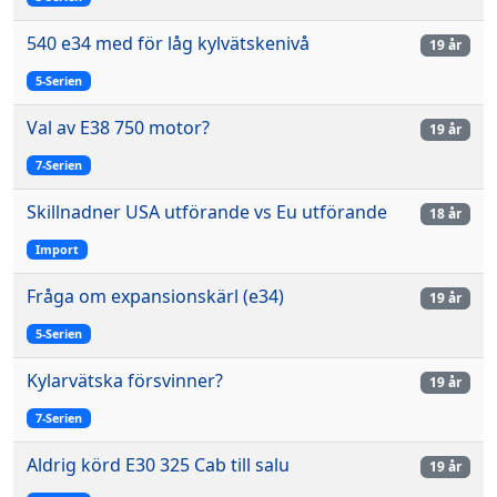
540 e34 med för låg kylvätskenivå
19 år
5-Serien
Val av E38 750 motor?
19 år
7-Serien
Skillnadner USA utförande vs Eu utförande
18 år
Import
Fråga om expansionskärl (e34)
19 år
5-Serien
Kylarvätska försvinner?
19 år
7-Serien
Aldrig körd E30 325 Cab till salu
19 år