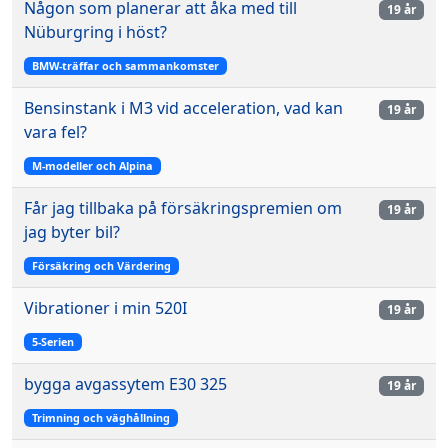
Någon som planerar att åka med till
19 år
Nüburgring i höst?
BMW-träffar och sammankomster
Bensinstank i M3 vid acceleration, vad kan
19 år
vara fel?
M-modeller och Alpina
Får jag tillbaka på försäkringspremien om
19 år
jag byter bil?
Försäkring och Värdering
Vibrationer i min 520I
19 år
5-Serien
bygga avgassytem E30 325
19 år
Trimning och väghållning