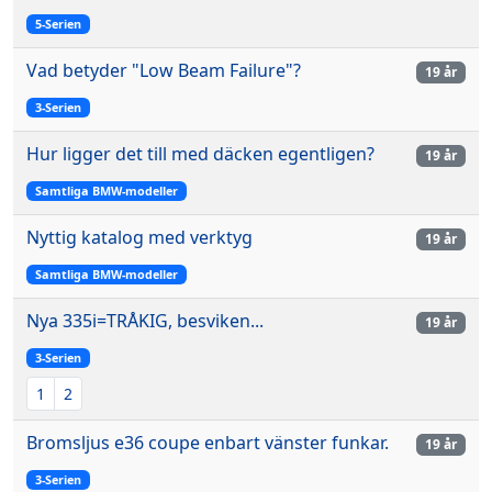
5-Serien
Vad betyder "Low Beam Failure"?
19 år
3-Serien
Hur ligger det till med däcken egentligen?
19 år
Samtliga BMW-modeller
Nyttig katalog med verktyg
19 år
Samtliga BMW-modeller
Nya 335i=TRÅKIG, besviken...
19 år
3-Serien
1
2
Bromsljus e36 coupe enbart vänster funkar.
19 år
3-Serien