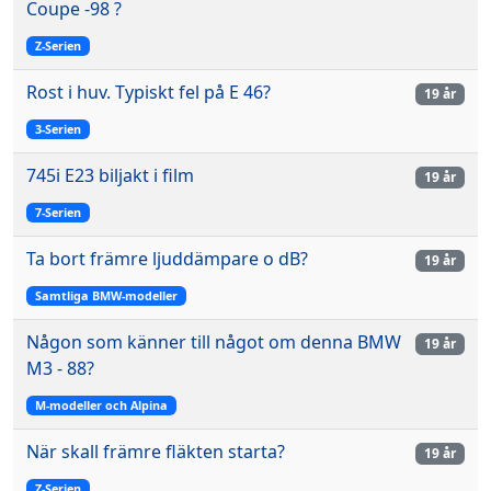
Coupe -98 ?
Z-Serien
Rost i huv. Typiskt fel på E 46?
19 år
3-Serien
745i E23 biljakt i film
19 år
7-Serien
Ta bort främre ljuddämpare o dB?
19 år
Samtliga BMW-modeller
Någon som känner till något om denna BMW
19 år
M3 - 88?
M-modeller och Alpina
När skall främre fläkten starta?
19 år
Z-Serien