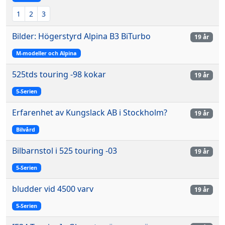
1
2
3
Bilder: Högerstyrd Alpina B3 BiTurbo
19 år
M-modeller och Alpina
525tds touring -98 kokar
19 år
5-Serien
Erfarenhet av Kungslack AB i Stockholm?
19 år
Bilvård
Bilbarnstol i 525 touring -03
19 år
5-Serien
bludder vid 4500 varv
19 år
5-Serien