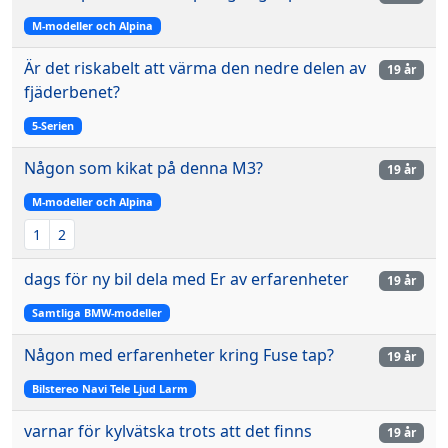
M-modeller och Alpina
Är det riskabelt att värma den nedre delen av
19 år
fjäderbenet?
5-Serien
Någon som kikat på denna M3?
19 år
M-modeller och Alpina
1
2
dags för ny bil dela med Er av erfarenheter
19 år
Samtliga BMW-modeller
Någon med erfarenheter kring Fuse tap?
19 år
Bilstereo Navi Tele Ljud Larm
varnar för kylvätska trots att det finns
19 år