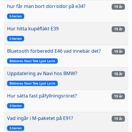
hur får man bort dörrsidor på e34?
19 år
5-Serien
Hur hitta kupéfläkt E39
19 år
5-Serien
Bluetooth förberedd E46 vad innebär det?
19 år
Bilstereo Navi Tele Ljud Larm
Uppdatering av Navi hos BMW?
18 år
Bilstereo Navi Tele Ljud Larm
Hur sätta fast påfyllningsröret?
19 år
3-Serien
Vad ingår i M-paketet på E91?
19 år
3-Serien