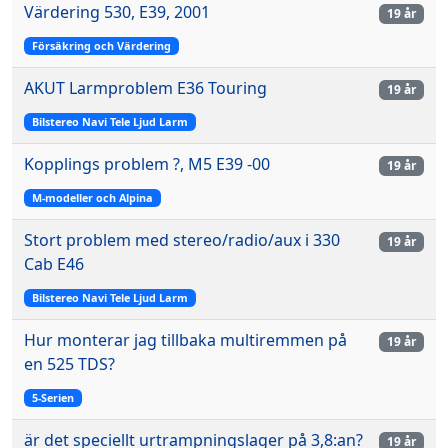
Värdering 530, E39, 2001
19 år
Försäkring och Värdering
AKUT Larmproblem E36 Touring
19 år
Bilstereo Navi Tele Ljud Larm
Kopplings problem ?, M5 E39 -00
19 år
M-modeller och Alpina
Stort problem med stereo/radio/aux i 330
19 år
Cab E46
Bilstereo Navi Tele Ljud Larm
Hur monterar jag tillbaka multiremmen på
19 år
en 525 TDS?
5-Serien
är det speciellt urtrampningslager på 3,8:an?
19 år