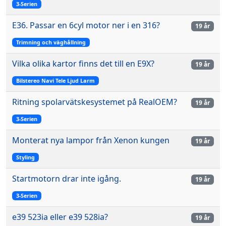
3-Serien
E36. Passar en 6cyl motor ner i en 316?
19 år
Trimning och väghållning
Vilka olika kartor finns det till en E9X?
19 år
Bilstereo Navi Tele Ljud Larm
Ritning spolarvätskesystemet på RealOEM?
19 år
3-Serien
Monterat nya lampor från Xenon kungen
19 år
Styling
Startmotorn drar inte igång.
19 år
3-Serien
e39 523ia eller e39 528ia?
19 år