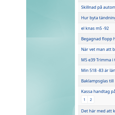
Skillnad på auto
Hur byta tändning
el knas m5 -92
Begagnad flopp h
När vet man att 
M5 e39 Trimma i 
Min 518 -83 är lä
Baklampsglas till
Kassa handtag p
1
2
Det här med att k