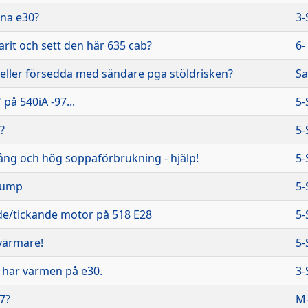
na e30?
3-
rit och sett den här 635 cab?
6-
ller försedda med sändare pga stöldrisken?
Sa
på 540iA -97...
5-
?
5-
ång och hög soppaförbrukning - hjälp!
5-
pump
5-
de/tickande motor på 518 E28
5-
 värmare!
5-
ag har värmen på e30.
3-
,7?
M-