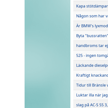
Kapa stötdämpar
Någon som har va
Är BMW's lyxmode
Byta "bussratten" 
handbroms tar ej
525 - ingen tomg
Läckande diesel
Kraftigt knackan
Tidur till Bränsle
Luktar illa när j
slag på AC-S S5 3