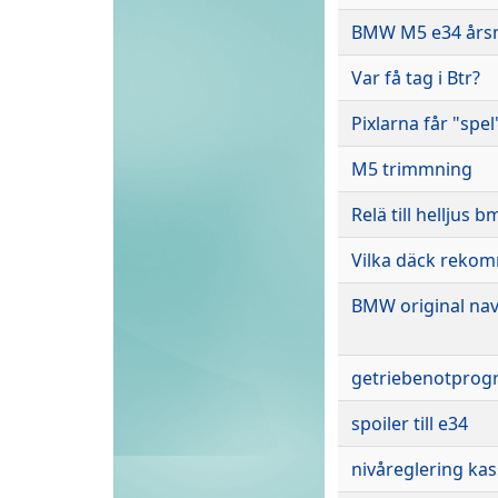
BMW M5 e34 årsm
Var få tag i Btr?
Pixlarna får "spe
M5 trimmning
Relä till helljus 
Vilka däck rekom
BMW original nav
getriebenotprogr
spoiler till e34
nivåreglering kas