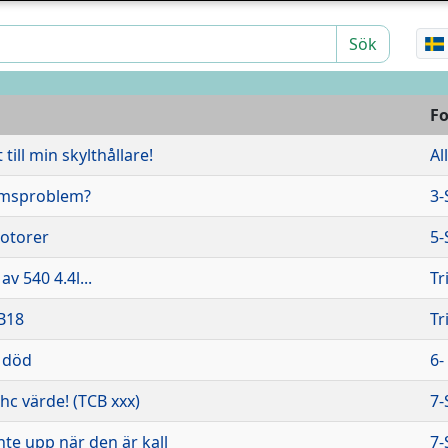
Sök
F
 till min skylthållare!
Al
omsproblem?
3-
motorer
5-
v 540 4.4l...
Tr
B18
Tr
 död
6-
hc värde! (TCB xxx)
7-
inte upp när den är kall
7-