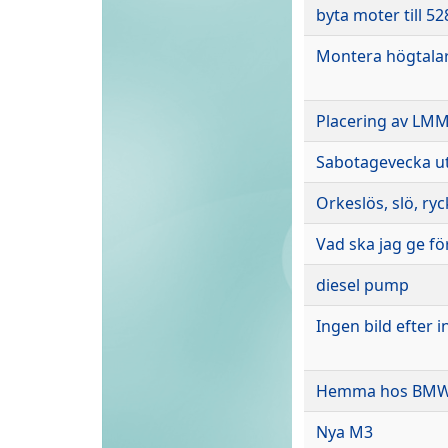
byta moter till 52
Montera högtalar
Placering av LM
Sabotagevecka uta
Orkeslös, slö, ry
Vad ska jag ge fö
diesel pump
Ingen bild efter i
Hemma hos BMW, 
Nya M3