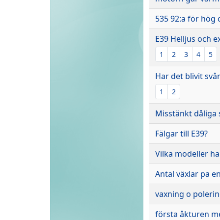
535 92:a för hög 
E39 Helljus och e
1
2
3
4
5
Har det blivit svår
1
2
Misstänkt dåliga 
Fälgar till E39?
Vilka modeller ha
Antal växlar pa e
vaxning o poleri
första åkturen 