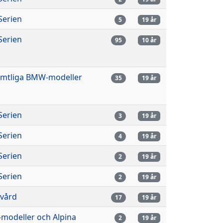
Serien
5
19 år
Serien
95
10 år
mtliga BMW-modeller
35
19 år
Serien
3
19 år
Serien
4
19 år
Serien
2
19 år
Serien
2
19 år
lvård
17
19 år
modeller och Alpina
2
19 år