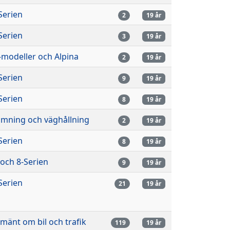
Serien
2
19 år
Serien
3
19 år
modeller och Alpina
2
19 år
Serien
9
19 år
Serien
8
19 år
imning och väghållning
2
19 år
Serien
8
19 år
 och 8-Serien
9
19 år
Serien
21
19 år
lmänt om bil och trafik
119
19 år