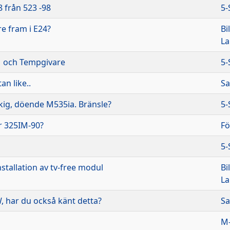
8 från 523 -98
5-
e fram i E24?
Bi
L
M och Tempgivare
5-
n like..
Sa
ckig, döende M535ia. Bränsle?
5-
r 325IM-90?
Fö
5-
nstallation av tv-free modul
Bi
L
har du också känt detta?
Sa
M-