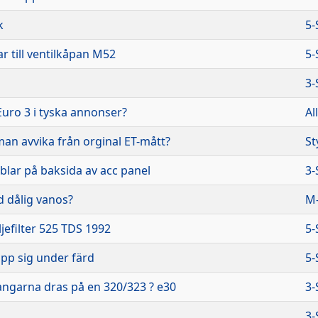
k
5-
ar till ventilkåpan M52
5-
3-
ro 3 i tyska annonser?
Al
an avvika från orginal ET-mått?
St
blar på baksida av acc panel
3-
d dålig vanos?
M-
ljefilter 525 TDS 1992
5-
upp sig under färd
5-
ngarna dras på en 320/323 ? e30
3-
3-