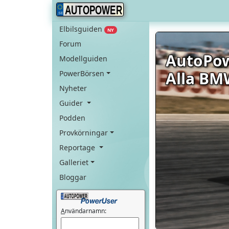
AUTOPOWER
Elbilsguiden
NY
Forum
AutoPo
Modellguiden
Alla BM
PowerBörsen
Nyheter
Guider
Podden
Provkörningar
Reportage
Galleriet
Bloggar
A
nvändarnamn: