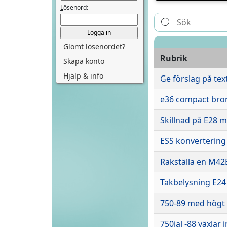
L
ösenord:
Glömt lösenordet?
Rubrik
Skapa konto
Hjälp & info
Ge förslag på text
e36 compact br
Skillnad på E28 
ESS konvertering a
Rakställa en M42
Takbelysning E24
750-89 med högt 
750ial -88 växlar 