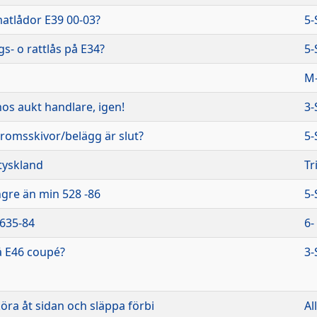
matlådor E39 00-03?
5-
s- o rattlås på E34?
5-
M-
os aukt handlare, igen!
3-
bromsskivor/belägg är slut?
5-
tyskland
Tr
ngre än min 528 -86
5-
 635-84
6-
å E46 coupé?
3-
öra åt sidan och släppa förbi
Al