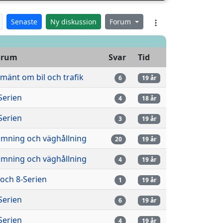
Senaste
Ny diskussion
Forum
orum
Svar
Tid
lmänt om bil och trafik
6
19 år
Serien
4
18 år
Serien
3
19 år
imning och väghållning
20
19 år
imning och väghållning
4
19 år
 och 8-Serien
1
19 år
Serien
6
19 år
Serien
4
19 år