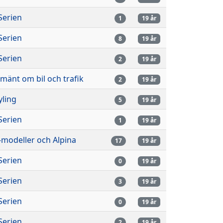
Serien
1
19 år
Serien
8
19 år
Serien
2
19 år
lmänt om bil och trafik
2
19 år
yling
5
19 år
Serien
1
19 år
modeller och Alpina
17
19 år
Serien
0
19 år
Serien
3
19 år
Serien
0
19 år
Serien
2
19 år