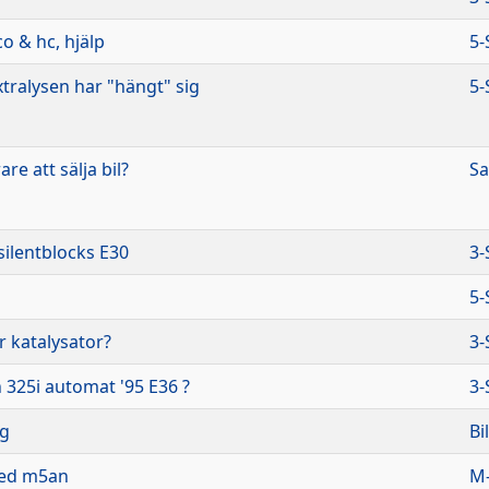
co & hc, hjälp
5-
xtralysen har "hängt" sig
5-
are att sälja bil?
Sa
silentblocks E30
3-
5-
r katalysator?
3-
n 325i automat '95 E36 ?
3-
ng
Bi
med m5an
M-