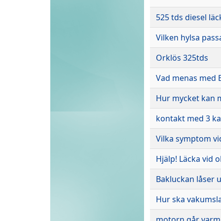
525 tds diesel läc
Vilken hylsa pass
Orklös 325tds
Vad menas med Eu
Hur mycket kan m
kontakt med 3 ka
Vilka symptom vi
Hjälp! Läcka vid o
Bakluckan låser 
Hur ska vakumsla
motorn går varm