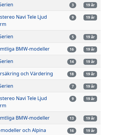
Serien
3
19 år
lstereo Navi Tele Ljud
9
19 år
arm
Serien
5
19 år
mtliga BMW-modeller
16
19 år
Serien
14
19 år
rsäkring och Värdering
18
19 år
Serien
7
19 år
lstereo Navi Tele Ljud
9
19 år
arm
mtliga BMW-modeller
13
19 år
modeller och Alpina
16
19 år