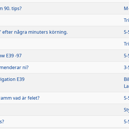
 90. tips?
M-
Tr
l" efter några minuters körning.
5-
Tr
bmw E39 -97
5-
menderar ni?
3-
igation E39
Bi
L
amm vad är felet?
5-
St
s?
5-