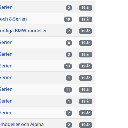
Serien
2
19 år
 och 8-Serien
19
19 år
mtliga BMW-modeller
2
19 år
Serien
8
19 år
Serien
3
19 år
Serien
13
19 år
Serien
1
19 år
Serien
11
19 år
Serien
1
19 år
Serien
2
19 år
modeller och Alpina
2
19 år