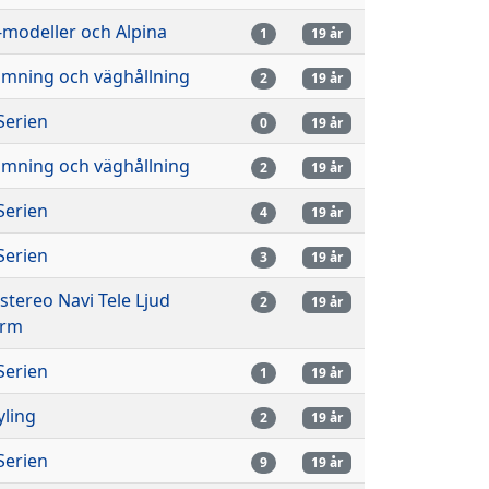
modeller och Alpina
1
19 år
imning och väghållning
2
19 år
Serien
0
19 år
imning och väghållning
2
19 år
Serien
4
19 år
Serien
3
19 år
lstereo Navi Tele Ljud
2
19 år
arm
Serien
1
19 år
yling
2
19 år
Serien
9
19 år