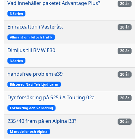
Vad innehåller paketet Advantage Plus?
20 år
3-Serien
En raceafton i Västerås.
20 år
Allmänt om bil och trafik
Dimljus till BMW E30
20 år
3-Serien
handsfree problem e39
20 år
Bilstereo Navi Tele Ljud Larm
Dyr försäkring på 525 i A Touring 02a
20 år
Försäkring och Värdering
235*40 fram på en Alpina B3?
20 år
M-modeller och Alpina