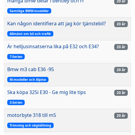
många bmw delar i bentley och rr
20 år
Samtliga BMW-modeller
Kan någon identifiera att jag kör tjänstebil?
20 år
Allmänt om bil och trafik
Är helljusinsatserna lika på E32 och E34?
20 år
7-Serien
Bmw m3 cab E36 -95
20 år
M-modeller och Alpina
Ska köpa 325i E30 - Ge mig lite tips
20 år
3-Serien
motorbyte 318 till m5
20 år
Trimning och väghållning