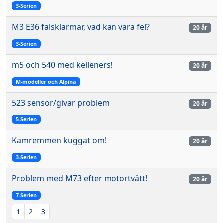
3-Serien
M3 E36 falsklarmar, vad kan vara fel?
20 år
3-Serien
m5 och 540 med kelleners!
20 år
M-modeller och Alpina
523 sensor/givar problem
20 år
5-Serien
Kamremmen kuggat om!
20 år
3-Serien
Problem med M73 efter motortvätt!
20 år
7-Serien
1
2
3