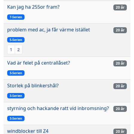
Kan jag ha 255or fram?
20 år
7-Serien
problem med ac, ja får värme istället
20 år
5-Serien
1
2
Vad är felet på centrallåset?
20 år
3-Serien
Storlek på blinkershål?
20 år
3-Serien
styrning och hackande ratt vid inbromsning?
20 år
3-Serien
windblocker till Z4
20 år