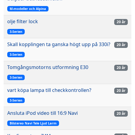
M-modeller och Alpina
olje filter lock
20 år
3-Serien
Skall kopplingen ta ganska högt upp på 330i?
20 år
3-Serien
Tomgångsmotorns utformning E30
20 år
3-Serien
vart köpa lampa till checkkontrollen?
20 år
3-Serien
Ansluta iPod video till 16:9 Navi
20 år
Bilstereo Navi Tele Ljud Larm