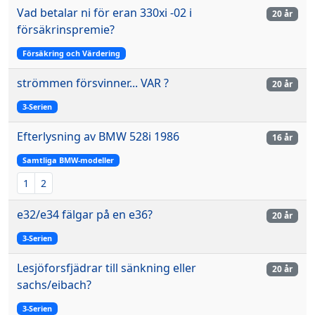
Vad betalar ni för eran 330xi -02 i
20 år
försäkrinspremie?
Försäkring och Värdering
strömmen försvinner... VAR ?
20 år
3-Serien
Efterlysning av BMW 528i 1986
16 år
Samtliga BMW-modeller
1
2
e32/e34 fälgar på en e36?
20 år
3-Serien
Lesjöforsfjädrar till sänkning eller
20 år
sachs/eibach?
3-Serien