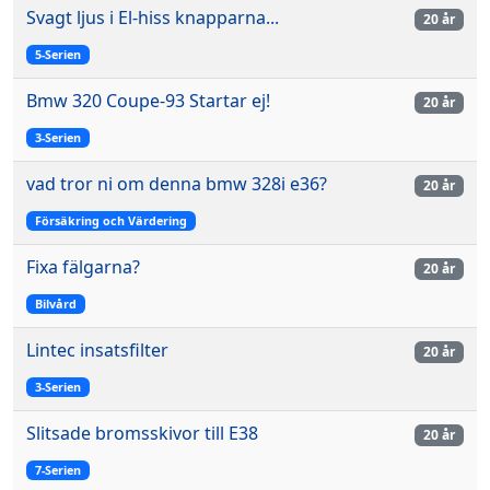
Svagt ljus i El-hiss knapparna...
20 år
5-Serien
Bmw 320 Coupe-93 Startar ej!
20 år
3-Serien
vad tror ni om denna bmw 328i e36?
20 år
Försäkring och Värdering
Fixa fälgarna?
20 år
Bilvård
Lintec insatsfilter
20 år
3-Serien
Slitsade bromsskivor till E38
20 år
7-Serien