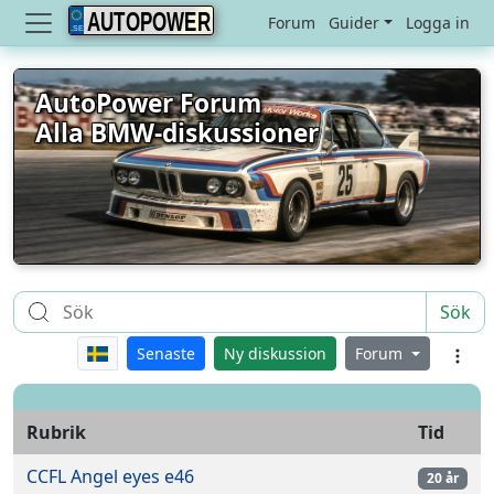
AUTOPOWER
Forum
Guider
Logga in
AutoPower Forum
Alla BMW-diskussioner
Sök
Senaste
Ny diskussion
Forum
Rubrik
Tid
CCFL Angel eyes e46
20 år