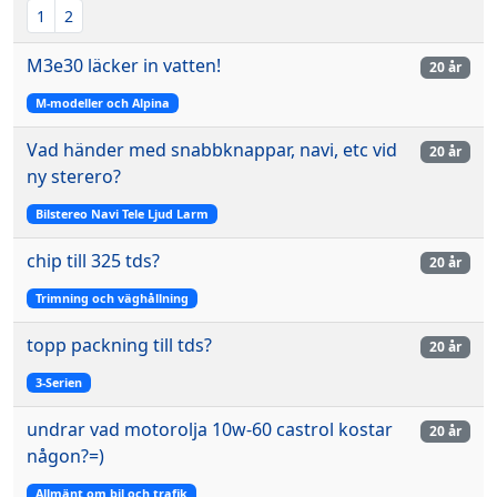
1
2
M3e30 läcker in vatten!
20 år
M-modeller och Alpina
Vad händer med snabbknappar, navi, etc vid
20 år
ny sterero?
Bilstereo Navi Tele Ljud Larm
chip till 325 tds?
20 år
Trimning och väghållning
topp packning till tds?
20 år
3-Serien
undrar vad motorolja 10w-60 castrol kostar
20 år
någon?=)
Allmänt om bil och trafik