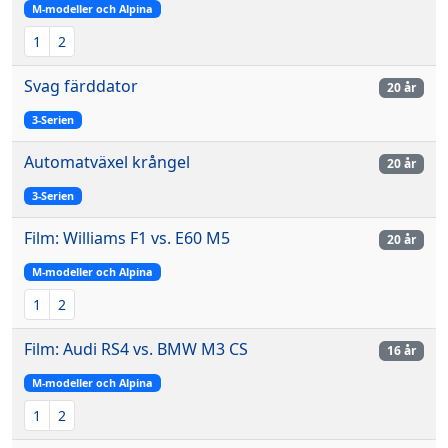
M-modeller och Alpina
1
2
Svag färddator
20 år
3-Serien
Automatväxel krångel
20 år
3-Serien
Film: Williams F1 vs. E60 M5
20 år
M-modeller och Alpina
1
2
Film: Audi RS4 vs. BMW M3 CS
16 år
M-modeller och Alpina
1
2