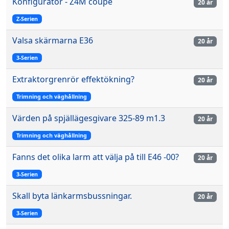
Konfigurator - Z4M coupe
20 år
Z-Serien
Valsa skärmarna E36
20 år
3-Serien
Extraktorgrenrör effektökning?
20 år
Trimning och väghållning
Värden på spjällägesgivare 325-89 m1.3
20 år
Trimning och väghållning
Fanns det olika larm att välja på till E46 -00?
20 år
3-Serien
Skall byta länkarmsbussningar.
20 år
3-Serien