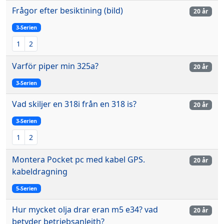
Frågor efter besiktining (bild)
20 år
3-Serien
1
2
Varför piper min 325a?
20 år
3-Serien
Vad skiljer en 318i från en 318 is?
20 år
3-Serien
1
2
Montera Pocket pc med kabel GPS.
20 år
kabeldragning
5-Serien
Hur mycket olja drar eran m5 e34? vad
20 år
betyder betriebsanleith?