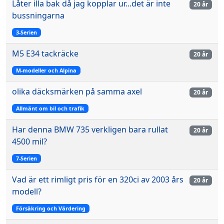
Låter illa bak då jag kopplar ur...det är inte
20 år
bussningarna
3-Serien
M5 E34 tackräcke
20 år
M-modeller och Alpina
olika däcksmärken på samma axel
20 år
Allmänt om bil och trafik
Har denna BMW 735 verkligen bara rullat
20 år
4500 mil?
7-Serien
Vad är ett rimligt pris för en 320ci av 2003 års
20 år
modell?
Försäkring och Värdering