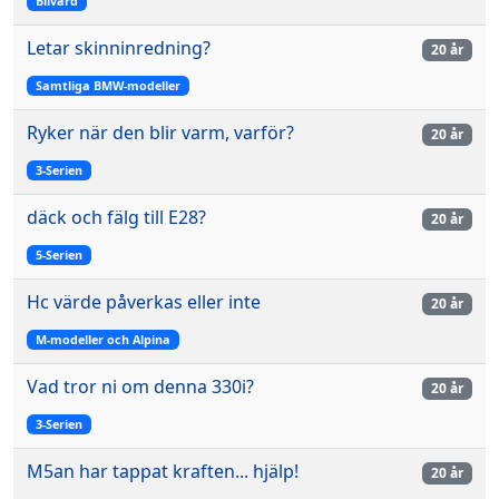
Bilvård
Letar skinninredning?
20 år
Samtliga BMW-modeller
Ryker när den blir varm, varför?
20 år
3-Serien
däck och fälg till E28?
20 år
5-Serien
Hc värde påverkas eller inte
20 år
M-modeller och Alpina
Vad tror ni om denna 330i?
20 år
3-Serien
M5an har tappat kraften... hjälp!
20 år