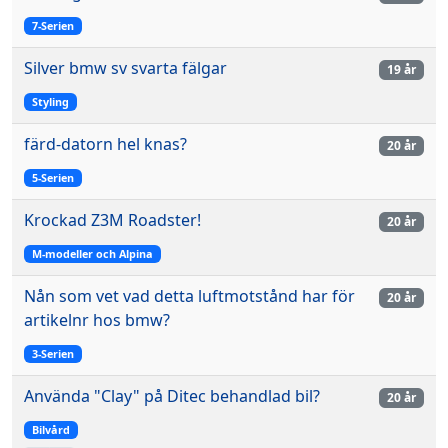
7-Serien
Silver bmw sv svarta fälgar
19 år
Styling
färd-datorn hel knas?
20 år
5-Serien
Krockad Z3M Roadster!
20 år
M-modeller och Alpina
Nån som vet vad detta luftmotstånd har för
20 år
artikelnr hos bmw?
3-Serien
Använda "Clay" på Ditec behandlad bil?
20 år
Bilvård