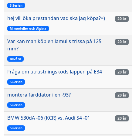
3-Serien
hej vill öka prestandan vad ska jag köpa?=)
20 år
M-modeller och Alpina
Var kan man köp en lamulls trissa på 125
20 år
mm?
Bilvård
Fråga om utrustningskods lappen på E34
20 år
5-Serien
montera färddator i en -93?
20 år
5-Serien
BMW 530dA -06 (KCR) vs. Audi S4 -01
20 år
5-Serien