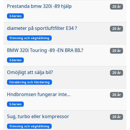
Prestanda bmw 320i -89 hjälp
20 år
3-Serien
diameter på sportluftfilter E34 ?
20 år
Trimning och väghållning
BMW 320i Touring -89 -EN BRA BIL?
20 år
3-Serien
Omöjligt att sälja bil?
20 år
Försäkring och Värdering
Hndbromsen fungerar inte...
20 år
5-Serien
Sug, turbo eller kompressor
20 år
Trimning och väghållning