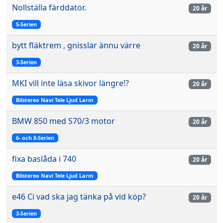
Nollställa färddator.
20 år
5-Serien
bytt fläktrem , gnisslar ännu värre
20 år
3-Serien
MKI vill inte läsa skivor längre!?
20 år
Bilstereo Navi Tele Ljud Larm
BMW 850 med S70/3 motor
20 år
6- och 8-Serien
fixa baslåda i 740
20 år
Bilstereo Navi Tele Ljud Larm
e46 Ci vad ska jag tänka på vid köp?
20 år
3-Serien