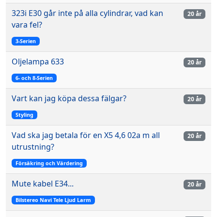
323i E30 går inte på alla cylindrar, vad kan
20 år
vara fel?
3-Serien
Oljelampa 633
20 år
6- och 8-Serien
Vart kan jag köpa dessa fälgar?
20 år
Styling
Vad ska jag betala för en X5 4,6 02a m all
20 år
utrustning?
Försäkring och Värdering
Mute kabel E34...
20 år
Bilstereo Navi Tele Ljud Larm