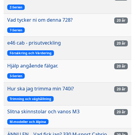
Z-Serien
Vad tycker ni om denna 728?
20 år
7-Serien
e46 cab - prisutveckling
20 år
Försäkring och Värdering
Hjälp angående fälgar.
20 år
3-Serien
Hur ska jag trimma min 740i?
20 år
Trimning och väghållning
Slitna skinnstolar och vanos M3
20 år
M-modeller och Alpina
ÄNNU EN... Vad fick jag? 330 M-sport Cabrio
20 år