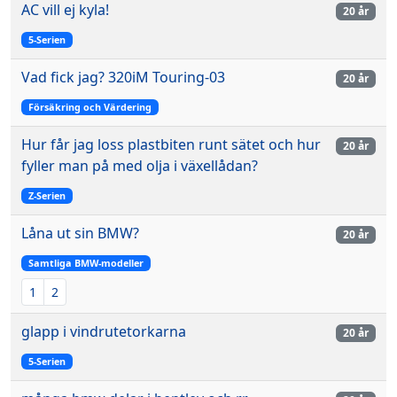
AC vill ej kyla!
20 år
5-Serien
Vad fick jag? 320iM Touring-03
20 år
Försäkring och Värdering
Hur får jag loss plastbiten runt sätet och hur
20 år
fyller man på med olja i växellådan?
Z-Serien
Låna ut sin BMW?
20 år
Samtliga BMW-modeller
1
2
glapp i vindrutetorkarna
20 år
5-Serien