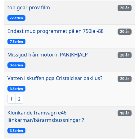
top gear prov film
20 år
Z-Serien
Endast mud programmet på en 750ia -88
20 år
7-Serien
Missljud från motorn, PANIKHJÄLP
20 år
3-Serien
Vatten i skuffen pga Cristalclear bakljus?
20 år
3-Serien
1
2
Klonkande framvagn e46,
18 år
länkarmar/bärarmsbussningar ?
3-Serien