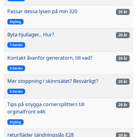
Passar dessa lysen på min 320
20 år
Styling
Byta hjullager... Hur?
20 år
7-Serien
Kontakt åvanför generatorn, till vad?
20 år
5-Serien
Mer stoppning i skinnsätet? Besvärligt?
20 år
5-Serien
Tips på snygga cornersplitters till
20 år
orginalfront e46
Styling
returfjäder tändningslås E28
20 år