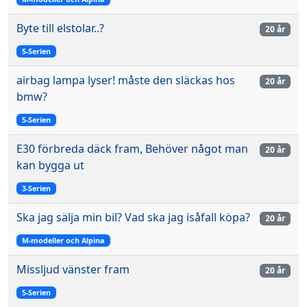
Byte till elstolar..?
20 år
5-Serien
airbag lampa lyser! måste den släckas hos
20 år
bmw?
5-Serien
E30 förbreda däck fram, Behöver något man
20 år
kan bygga ut
3-Serien
Ska jag sälja min bil? Vad ska jag isåfall köpa?
20 år
M-modeller och Alpina
Missljud vänster fram
20 år
5-Serien