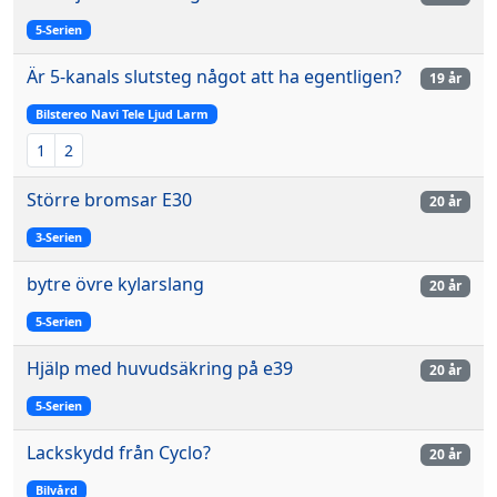
5-Serien
Är 5-kanals slutsteg något att ha egentligen?
19 år
Bilstereo Navi Tele Ljud Larm
1
2
Större bromsar E30
20 år
3-Serien
bytre övre kylarslang
20 år
5-Serien
Hjälp med huvudsäkring på e39
20 år
5-Serien
Lackskydd från Cyclo?
20 år
Bilvård