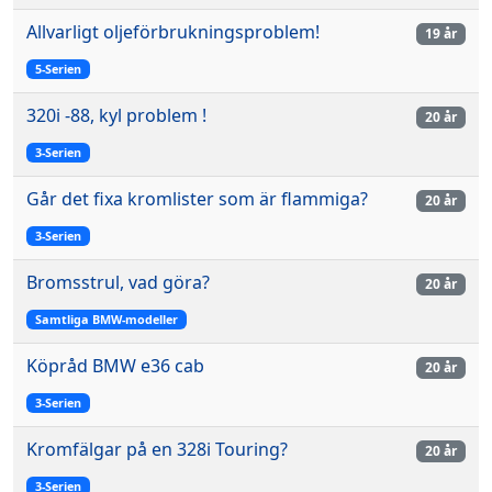
Allvarligt oljeförbrukningsproblem!
19 år
5-Serien
320i -88, kyl problem !
20 år
3-Serien
Går det fixa kromlister som är flammiga?
20 år
3-Serien
Bromsstrul, vad göra?
20 år
Samtliga BMW-modeller
Köpråd BMW e36 cab
20 år
3-Serien
Kromfälgar på en 328i Touring?
20 år
3-Serien