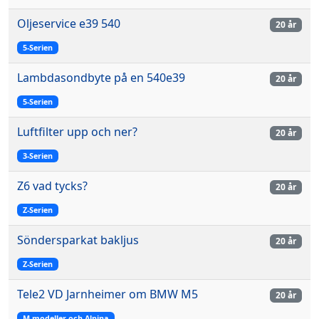
Oljeservice e39 540
20 år
5-Serien
Lambdasondbyte på en 540e39
20 år
5-Serien
Luftfilter upp och ner?
20 år
3-Serien
Z6 vad tycks?
20 år
Z-Serien
Söndersparkat bakljus
20 år
Z-Serien
Tele2 VD Jarnheimer om BMW M5
20 år
M-modeller och Alpina