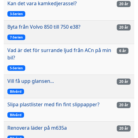
Kan det vara kamkedjerassel?
20 år
3-Serien
Byta från Volvo 850 till 750 e38?
20 år
7-Serien
Vad är det för surrande ljud från ACn på min
6 år
bil?
5-Serien
Vill få upp glansen...
20 år
Bilvård
Slipa plastlister med fin fint slippapper?
20 år
Bilvård
Renovera läder på m635a
20 år