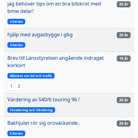
jag behöver tips om en bra bilskrot med
20 år
bmw delar!
3-Serien
hjälp med avgasbygge i gbg
20 år
3-Serien
Brev till Länsstyrelsen angående indraget
18 år
körkort
Allmänt om bil och trafik
1
2
Värdering av 540/6 touring 96 !
20 år
Försäkring och Värdering
Bakhjulet rör sig oroväckande..
20 år
5-Serien