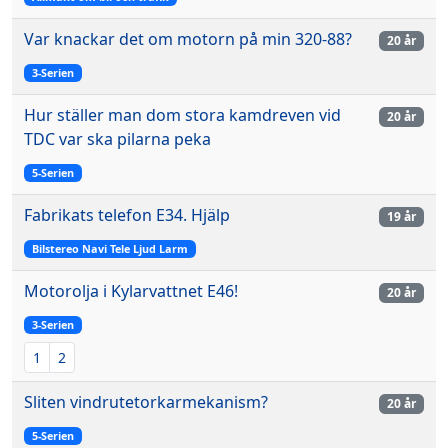
Var knackar det om motorn på min 320-88?
20 år
3-Serien
Hur ställer man dom stora kamdreven vid
20 år
TDC var ska pilarna peka
5-Serien
Fabrikats telefon E34. Hjälp
19 år
Bilstereo Navi Tele Ljud Larm
Motorolja i Kylarvattnet E46!
20 år
3-Serien
1
2
Sliten vindrutetorkarmekanism?
20 år
5-Serien