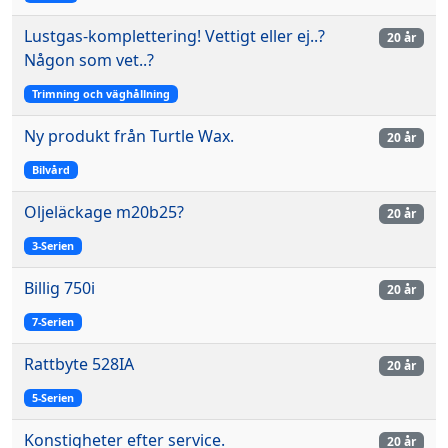
Lustgas-komplettering! Vettigt eller ej..?
20 år
Någon som vet..?
Trimning och väghållning
Ny produkt från Turtle Wax.
20 år
Bilvård
Oljeläckage m20b25?
20 år
3-Serien
Billig 750i
20 år
7-Serien
Rattbyte 528IA
20 år
5-Serien
Konstigheter efter service.
20 år