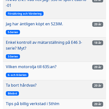
-01
Försäkring och Värdering
Jag har äntligen köpt en 523iM.
20 år
5-Serien
Enkel kontroll av mätarställning på E46 3-
18 år
serie? Myt?
3-Serien
Vilken motorolja till 635:an?
20 år
6- och 8-Serien
Ta bort hårdvax?
20 år
Bilvård
Tips på billig verkstad i Sthlm
20 år