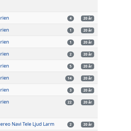
rien
4
20 år
rien
1
20 år
rien
1
20 år
rien
2
20 år
rien
5
20 år
rien
14
20 år
rien
3
20 år
rien
22
20 år
tereo Navi Tele Ljud Larm
2
20 år