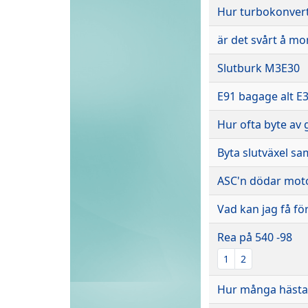
Hur turbokonver
är det svårt å mo
Slutburk M3E30
E91 bagage alt E3
Hur ofta byte av 
Byta slutväxel sa
ASC'n dödar mot
Vad kan jag få för
Rea på 540 -98
1
2
Hur många hästar 