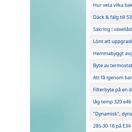
Hur veta vilka b
Däck & fälg till 5
Säkring i växellå
Lönt att uppgrade
Hemmabyggt avg
Byte av termosta
Att få igenom ba
Filterbyte på en d
låg temp 320 e46
"Dynamisk", dyn
285-30-18 på E34