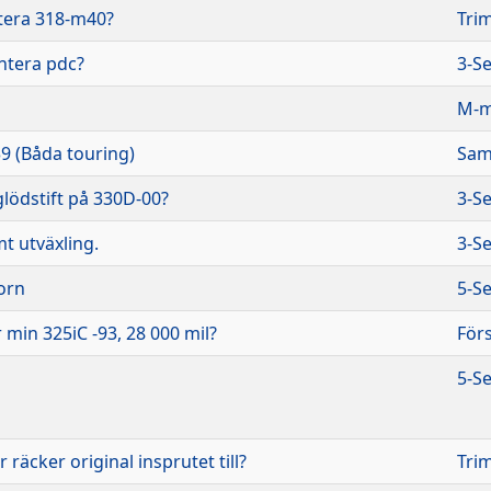
tera 318-m40?
Tri
ntera pdc?
3-Se
M-m
9 (Båda touring)
Sam
glödstift på 330D-00?
3-Se
mt utväxling.
3-Se
orn
5-Se
 min 325iC -93, 28 000 mil?
För
5-Se
räcker original insprutet till?
Tri