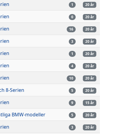
rien
1
20 år
rien
0
20 år
rien
16
20 år
rien
3
20 år
rien
1
20 år
rien
4
20 år
rien
10
20 år
ch 8-Serien
5
20 år
rien
9
15 år
tliga BMW-modeller
5
20 år
rien
3
20 år