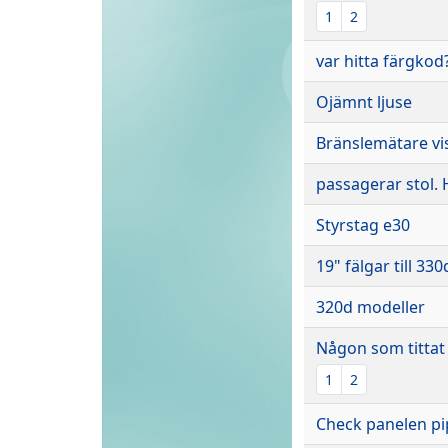
1
2
var hitta färgkod
Ojämnt ljuse
Bränslemätare vis
passagerar stol
Styrstag e30
19" fälgar till 33
320d modeller
Någon som tittat 
1
2
Check panelen pi