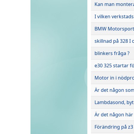
Kan man montera
I vilken verkstad
BMW Motorsport
skillnad på 328 I 
blinkers fråga ?
e30 325 startar f
Motor in i nödpr
Är det någon som
Lambdasond, byt
Är det någon hä
Förändring på z3