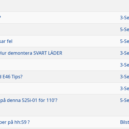
?
3-Se
5-Se
ar fel
5-Se
. Hur demontera SVART LÄDER
3-Se
3-Se
0d E46 Tips?
3-Se
3-Se
på denna 525i-01 för 110'?
5-Se
per på hh:59 ?
Bils