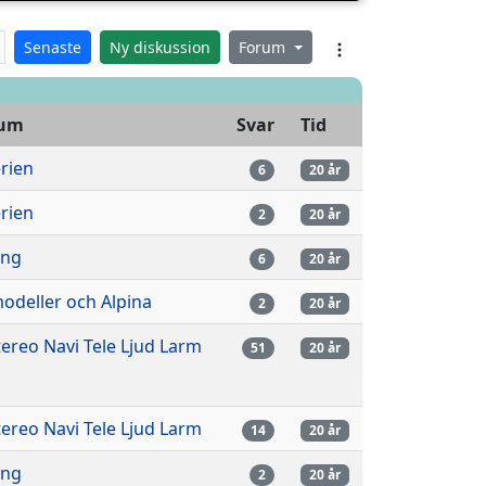
Senaste
Ny diskussion
Forum
rum
Svar
Tid
rien
6
20 år
rien
2
20 år
ing
6
20 år
odeller och Alpina
2
20 år
tereo Navi Tele Ljud Larm
51
20 år
tereo Navi Tele Ljud Larm
14
20 år
ing
2
20 år