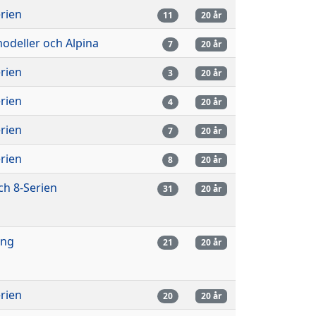
rien
11
20 år
odeller och Alpina
7
20 år
rien
3
20 år
rien
4
20 år
rien
7
20 år
rien
8
20 år
ch 8-Serien
31
20 år
ing
21
20 år
rien
20
20 år