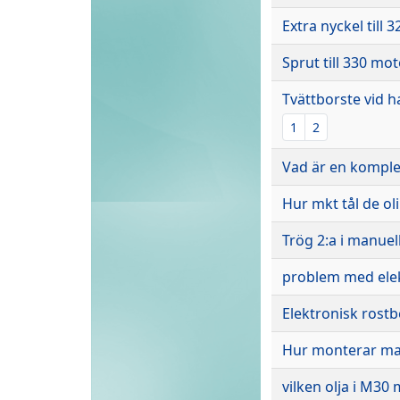
Extra nyckel till 3
Sprut till 330 mo
Tvättborste vid h
1
2
Vad är en komplet
Hur mkt tål de o
Trög 2:a i manuel
problem med elekt
Elektronisk rost
Hur monterar ma
vilken olja i M30