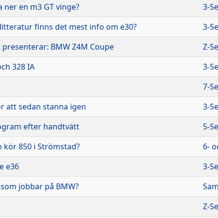
 ner en m3 GT vinge?
3-Se
slitteratur finns det mest info om e30?
3-Se
 presenterar: BMW Z4M Coupe
Z-Se
och 328 IA
3-Se
7-Se
ör att sedan stanna igen
3-Se
ogram efter handtvätt
5-Se
 kör 850 i Strömstad?
6- o
e e36
3-Se
r som jobbar på BMW?
Sam
Z-Se