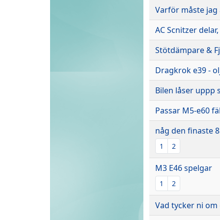
Varför måste jag 
AC Scnitzer delar
Stötdämpare & Fj
Dragkrok e39 - ol
Bilen låser uppp 
Passar M5-e60 fä
någ den finaste 8
1
2
M3 E46 spelgar
1
2
Vad tycker ni om