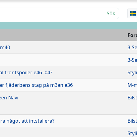
Sök
Fo
 m40
3-Se
3-Se
nal frontspoiler e46 -04?
Styl
ar fjäderbens stag på m3an e36
M-m
een Navi
Bils
ra något att intstallera?
Bils
Styl