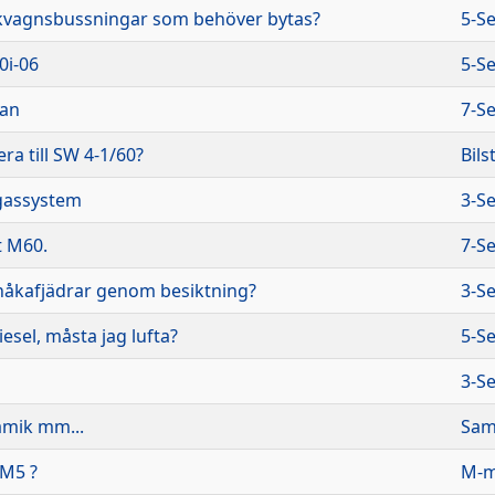
akvagnsbussningar som behöver bytas?
5-Se
30i-06
5-Se
dan
7-Se
ra till SW 4-1/60?
Bils
assystem
3-Se
t M60.
7-Se
nåkafjädrar genom besiktning?
3-Se
iesel, måsta jag lufta?
5-Se
3-Se
amik mm...
Sam
 M5 ?
M-m