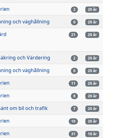
rien
2
20 år
mning och väghållning
0
20 år
ård
21
20 år
säkring och Värdering
2
20 år
mning och väghållning
0
20 år
rien
11
20 år
rien
8
20 år
änt om bil och trafik
7
20 år
rien
10
20 år
rien
31
18 år