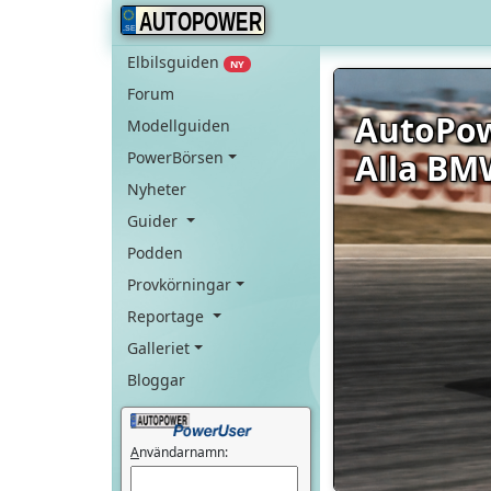
AUTOPOWER
Elbilsguiden
NY
Forum
AutoPo
Modellguiden
Alla BM
PowerBörsen
Nyheter
Guider
Podden
Provkörningar
Reportage
Galleriet
Bloggar
A
nvändarnamn: