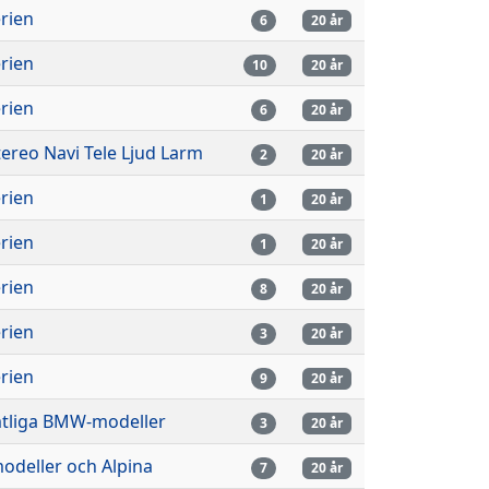
rien
6
20 år
rien
10
20 år
rien
6
20 år
tereo Navi Tele Ljud Larm
2
20 år
rien
1
20 år
rien
1
20 år
rien
8
20 år
rien
3
20 år
rien
9
20 år
tliga BMW-modeller
3
20 år
odeller och Alpina
7
20 år