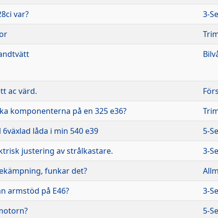
28ci var?
3-Se
tor
Tri
andtvätt
Bilv
t ac värd.
För
lika komponenterna på en 325 e36?
Tri
l 6växlad låda i min 540 e39
5-Se
risk justering av strålkastare.
3-Se
bekämpning, funkar det?
Allm
n armstöd på E46?
3-Se
 motorn?
5-Se