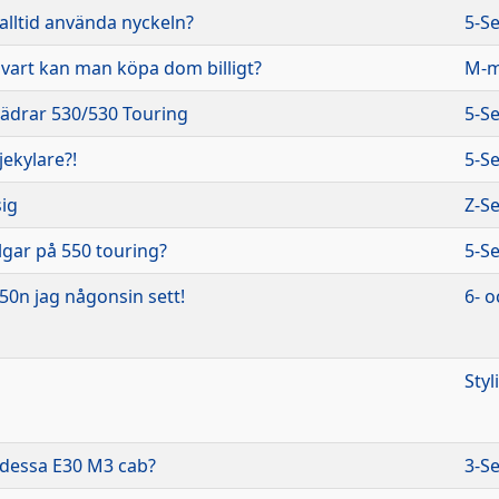
alltid använda nyckeln?
5-Se
, vart kan man köpa dom billigt?
M-m
ädrar 530/530 Touring
5-Se
jekylare?!
5-Se
sig
Z-Se
lgar på 550 touring?
5-Se
50n jag någonsin sett!
6- o
Styl
 dessa E30 M3 cab?
3-Se