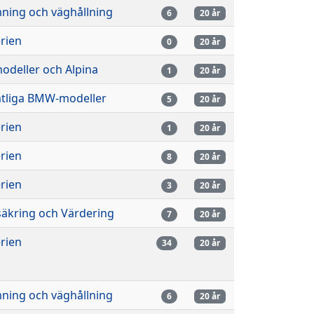
mning och väghållning
6
20 år
rien
0
20 år
odeller och Alpina
1
20 år
tliga BMW-modeller
5
20 år
rien
1
20 år
rien
8
20 år
rien
3
20 år
säkring och Värdering
7
20 år
rien
34
20 år
mning och väghållning
6
20 år