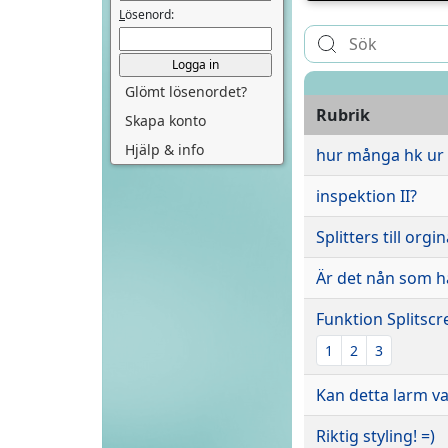
L
ösenord:
Glömt lösenordet?
Rubrik
Skapa konto
Hjälp & info
hur många hk ur
inspektion II?
Splitters till orgi
Är det nån som h
Funktion Splitscr
1
2
3
Kan detta larm va
Riktig styling! =)