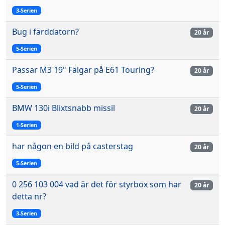
3-Serien
Bug i färddatorn?
20 år
5-Serien
Passar M3 19" Fälgar på E61 Touring?
20 år
5-Serien
BMW 130i Blixtsnabb missil
20 år
1-Serien
har någon en bild på casterstag
20 år
5-Serien
0 256 103 004 vad är det för styrbox som har
20 år
detta nr?
3-Serien