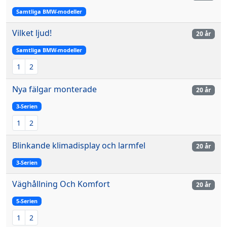
Samtliga BMW-modeller
Vilket ljud!
20 år
Samtliga BMW-modeller
1
2
Nya fälgar monterade
20 år
3-Serien
1
2
Blinkande klimadisplay och larmfel
20 år
3-Serien
Väghållning Och Komfort
20 år
5-Serien
1
2