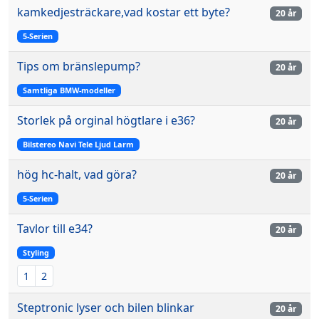
kamkedjesträckare,vad kostar ett byte?
20 år
5-Serien
Tips om bränslepump?
20 år
Samtliga BMW-modeller
Storlek på orginal högtlare i e36?
20 år
Bilstereo Navi Tele Ljud Larm
hög hc-halt, vad göra?
20 år
5-Serien
Tavlor till e34?
20 år
Styling
1
2
Steptronic lyser och bilen blinkar
20 år