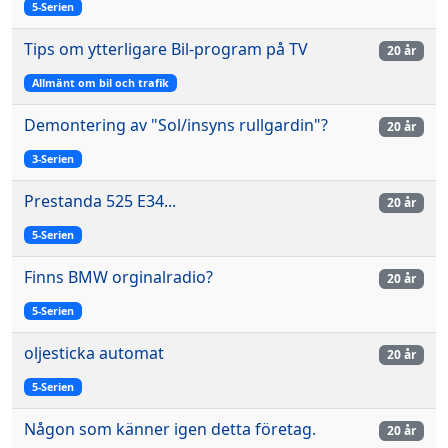
5-Serien
Tips om ytterligare Bil-program på TV
20 år
Allmänt om bil och trafik
Demontering av "Sol/insyns rullgardin"?
20 år
3-Serien
Prestanda 525 E34...
20 år
5-Serien
Finns BMW orginalradio?
20 år
5-Serien
oljesticka automat
20 år
5-Serien
Någon som känner igen detta företag.
20 år