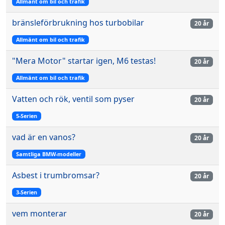
Allmänt om bil och trafik
bränsleförbrukning hos turbobilar
20 år
Allmänt om bil och trafik
"Mera Motor" startar igen, M6 testas!
20 år
Allmänt om bil och trafik
Vatten och rök, ventil som pyser
20 år
5-Serien
vad är en vanos?
20 år
Samtliga BMW-modeller
Asbest i trumbromsar?
20 år
3-Serien
vem monterar
20 år