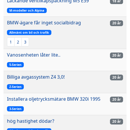
Läckande ventilkåpspackning M5 E39
18 år
M-modeller och Alpina
BMW-ägare får inget socialbidrag
20 år
Allmänt om bil och trafik
1
2
3
Vanosenheten låter lite..
20 år
5-Serien
Billiga avgassystem Z4 3,0!
20 år
Z-Serien
Installera oljetrycksmätare BMW 320i 1995
20 år
3-Serien
hög hastighet dödar?
20 år