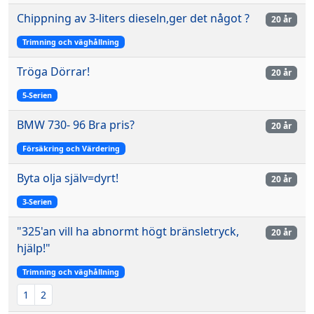
Chippning av 3-liters dieseln,ger det något ?
20 år
Trimning och väghållning
Tröga Dörrar!
20 år
5-Serien
BMW 730- 96 Bra pris?
20 år
Försäkring och Värdering
Byta olja själv=dyrt!
20 år
3-Serien
"325'an vill ha abnormt högt bränsletryck,
20 år
hjälp!"
Trimning och väghållning
1
2