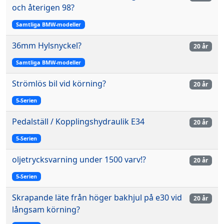
och återigen 98?
Samtliga BMW-modeller
36mm Hylsnyckel?
20 år
Samtliga BMW-modeller
Strömlös bil vid körning?
20 år
5-Serien
Pedalställ / Kopplingshydraulik E34
20 år
5-Serien
oljetrycksvarning under 1500 varv!?
20 år
5-Serien
Skrapande läte från höger bakhjul på e30 vid
20 år
långsam körning?