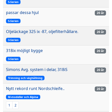
5-Serien
passar dessa hjul
20 år
5-Serien
Oljeläckage 325 ix -87, oljefilterhållare.
20 år
3-Serien
318ix möjligt bygge
20 år
3-Serien
Simons Avg. system i delar, 318iS
20 år
Trimning och väghållning
Nytt rekord runt Nordschleife..
20 år
M-modeller och Alpina
1
2