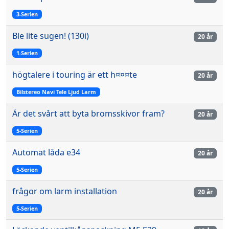
3-Serien
Ble lite sugen! (130i)
20 år
1-Serien
högtalere i touring är ett h¤¤¤te
20 år
Bilstereo Navi Tele Ljud Larm
Är det svårt att byta bromsskivor fram?
20 år
5-Serien
Automat låda e34
20 år
5-Serien
frågor om larm installation
20 år
5-Serien