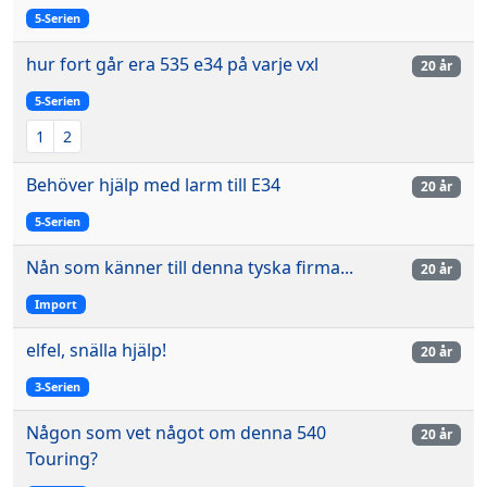
5-Serien
hur fort går era 535 e34 på varje vxl
20 år
5-Serien
1
2
Behöver hjälp med larm till E34
20 år
5-Serien
Nån som känner till denna tyska firma...
20 år
Import
elfel, snälla hjälp!
20 år
3-Serien
Någon som vet något om denna 540
20 år
Touring?