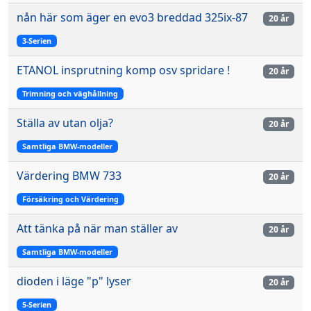
nån här som äger en evo3 breddad 325ix-87
20 år
3-Serien
ETANOL insprutning komp osv spridare !
20 år
Trimning och väghållning
Ställa av utan olja?
20 år
Samtliga BMW-modeller
Värdering BMW 733
20 år
Försäkring och Värdering
Att tänka på när man ställer av
20 år
Samtliga BMW-modeller
dioden i läge "p" lyser
20 år
5-Serien