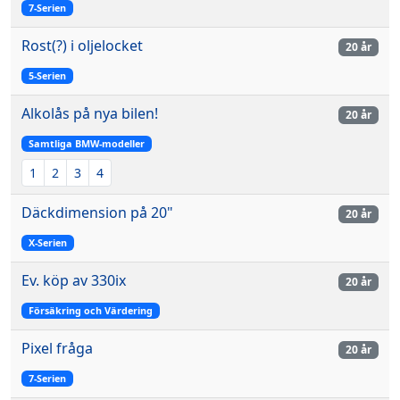
7-Serien
Rost(?) i oljelocket
20 år
5-Serien
Alkolås på nya bilen!
20 år
Samtliga BMW-modeller
1
2
3
4
Däckdimension på 20"
20 år
X-Serien
Ev. köp av 330ix
20 år
Försäkring och Värdering
Pixel fråga
20 år
7-Serien