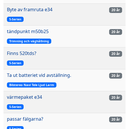
Byte av framruta e34
20 år
5-Serien
tändpunkt m50b25
20 år
Trimning och väghållning
Finns 520tds?
20 år
5-Serien
Ta ut batteriet vid avställning.
20 år
Bilstereo Navi Tele Ljud Larm
värmepaket e34
20 år
5-Serien
passar fälgarna?
20 år
5-Serien