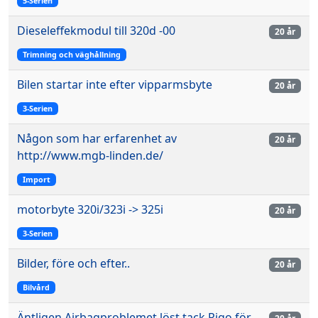
5-Serien
Dieseleffekmodul till 320d -00
20 år
Trimning och väghållning
Bilen startar inte efter vipparmsbyte
20 år
3-Serien
Någon som har erfarenhet av
20 år
http://www.mgb-linden.de/
Import
motorbyte 320i/323i -> 325i
20 år
3-Serien
Bilder, före och efter..
20 år
Bilvård
Äntligen Airbagproblemet löst,tack Rigo för