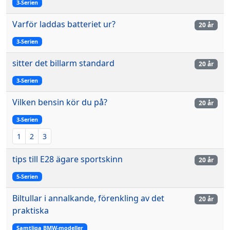
3-Serien
Varför laddas batteriet ur?
20 år
3-Serien
sitter det billarm standard
20 år
3-Serien
Vilken bensin kör du på?
20 år
3-Serien
1
2
3
tips till E28 ägare sportskinn
20 år
5-Serien
Biltullar i annalkande, förenkling av det
20 år
praktiska
Samtliga BMW-modeller