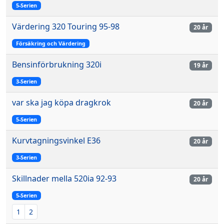
5-Serien
Värdering 320 Touring 95-98
20 år
Försäkring och Värdering
Bensinförbrukning 320i
19 år
3-Serien
var ska jag köpa dragkrok
20 år
5-Serien
Kurvtagningsvinkel E36
20 år
3-Serien
Skillnader mella 520ia 92-93
20 år
5-Serien
1
2