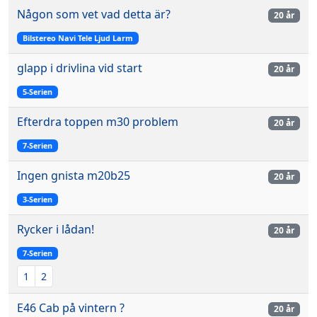
Någon som vet vad detta är?
20 år
Bilstereo Navi Tele Ljud Larm
glapp i drivlina vid start
20 år
5-Serien
Efterdra toppen m30 problem
20 år
7-Serien
Ingen gnista m20b25
20 år
3-Serien
Rycker i lådan!
20 år
7-Serien
1
2
E46 Cab på vintern ?
20 år