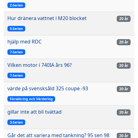
Z-Serien
Hur dränera vattnet i M20 blocket
20 år
5-Serien
hjälp med RDC
20 år
7-Serien
Vilken motor i 740IA års 96?
20 år
7-Serien
värde på svensksåld 325 coupe -93
20 år
Försäkring och Värdering
gillar inte att bli tvättad
20 år
3-Serien
Går det att variera med tankning? 95 sen 98
20 år