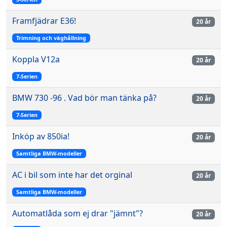
Framfjädrar E36!
20 år
Trimning och väghållning
Koppla V12a
20 år
7-Serien
BMW 730 -96 . Vad bör man tänka på?
20 år
7-Serien
Inköp av 850ia!
20 år
Samtliga BMW-modeller
AC i bil som inte har det orginal
20 år
Samtliga BMW-modeller
Automatlåda som ej drar "jämnt"?
20 år