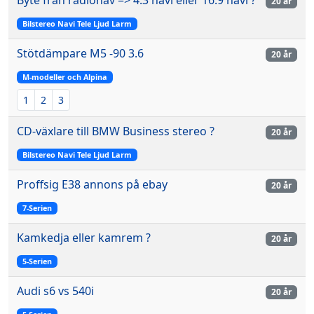
20 år
Bilstereo Navi Tele Ljud Larm
Stötdämpare M5 -90 3.6
20 år
M-modeller och Alpina
1
2
3
CD-växlare till BMW Business stereo ?
20 år
Bilstereo Navi Tele Ljud Larm
Proffsig E38 annons på ebay
20 år
7-Serien
Kamkedja eller kamrem ?
20 år
5-Serien
Audi s6 vs 540i
20 år