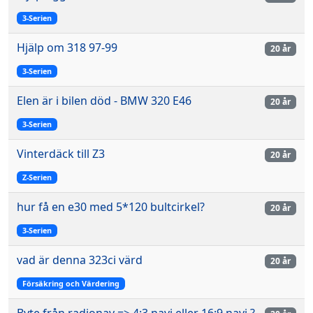
3-Serien
Hjälp om 318 97-99
20 år
3-Serien
Elen är i bilen död - BMW 320 E46
20 år
3-Serien
Vinterdäck till Z3
20 år
Z-Serien
hur få en e30 med 5*120 bultcirkel?
20 år
3-Serien
vad är denna 323ci värd
20 år
Försäkring och Värdering
Byte från radionav => 4:3 navi eller 16:9 navi ?