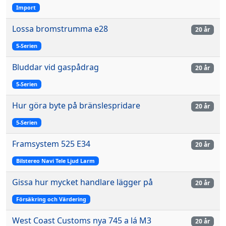
Import
Lossa bromstrumma e28
20 år
5-Serien
Bluddar vid gaspådrag
20 år
5-Serien
Hur göra byte på bränslespridare
20 år
5-Serien
Framsystem 525 E34
20 år
Bilstereo Navi Tele Ljud Larm
Gissa hur mycket handlare lägger på
20 år
Försäkring och Värdering
West Coast Customs nya 745 a lá M3
20 år