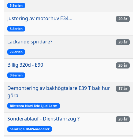
5-Serien
Justering av motorhuv E34...
20 år
5-Serien
Läckande spridare?
20 år
7-Serien
Billig 320d - E90
20 år
3-Serien
Demontering av bakhögtalare E39 T bak hur
17 år
göra
Bilstereo Navi Tele Ljud Larm
Sonderablauf - Dienstfahrzug ?
20 år
Samtliga BMW-modeller