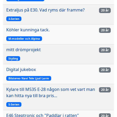
Extraljus på E30. Vad ryms där framme?
20 år
3-Serien
Köhler kunninga tack.
20 år
M-modeller och Alpina
mitt drömprojekt
20 år
Styling
Digital jukebox
20 år
Bilstereo Navi Tele Ljud Larm
Kylare till M535 E-28 någon som vet vart man
20 år
kan hitta nya till bra pris...
5-Serien
E46 Steptronic och "Paddlar i ratten"
20 år