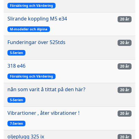
Försäkring och Värdering
Slirande koppling M5 e34
20 år
M-modeller och Alpina
Funderingar över 525tds
20 år
5-Serien
318 e46
20 år
Försäkring och Värdering
nån som varit å tittat på den här?
20 år
5-Serien
Vibrartioner , åter vibrationer !
20 år
7-Serien
oljeplugg 325 ix
20 år