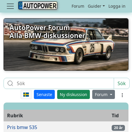
AUTOPOWER
Forum
Guider
Logga in
AutoPower Forum
Alla BMW-diskussioner
Sök
Senaste
Ny diskussion
Forum
Rubrik
Tid
Pris bmw 535
20 år