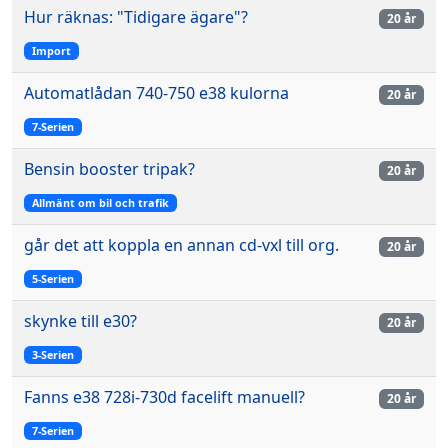
Hur räknas: "Tidigare ägare"?
20 år
Import
Automatlådan 740-750 e38 kulorna
20 år
7-Serien
Bensin booster tripak?
20 år
Allmänt om bil och trafik
går det att koppla en annan cd-vxl till org.
20 år
5-Serien
skynke till e30?
20 år
3-Serien
Fanns e38 728i-730d facelift manuell?
20 år
7-Serien