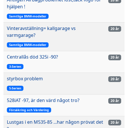
20 år
hjälpen !
Samtliga BMW-modeller
Vinteravställning= kallgarage vs
20 år
varmgarage?
Samtliga BMW-modeller
Centrallås död 325i -90?
20 år
3-Serien
styrbox problem
20 år
5-Serien
528iAT -97, är den värd något tro?
20 år
Försäkring och Värdering
Lustgas i en M535-85 ...har någon prövat det
20 år