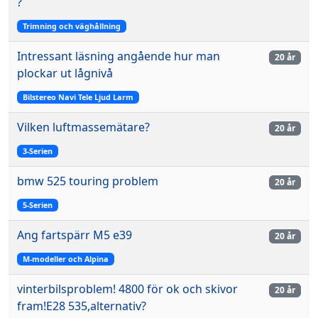
?
Trimning och väghållning
Intressant läsning angående hur man
20 år
plockar ut lågnivå
Bilstereo Navi Tele Ljud Larm
Vilken luftmassemätare?
20 år
3-Serien
bmw 525 touring problem
20 år
5-Serien
Ang fartspärr M5 e39
20 år
M-modeller och Alpina
vinterbilsproblem! 4800 för ok och skivor
20 år
fram!E28 535,alternativ?