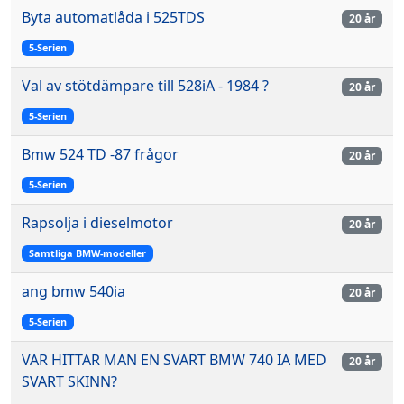
Byta automatlåda i 525TDS
20 år
5-Serien
Val av stötdämpare till 528iA - 1984 ?
20 år
5-Serien
Bmw 524 TD -87 frågor
20 år
5-Serien
Rapsolja i dieselmotor
20 år
Samtliga BMW-modeller
ang bmw 540ia
20 år
5-Serien
VAR HITTAR MAN EN SVART BMW 740 IA MED
20 år
SVART SKINN?