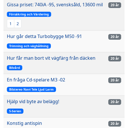
Gissa priset: 740iA -95, svensksåld, 13600 mil
20 år
Försäkring och Värdering
1
2
Hur går detta Turbobygge M50 -91
20 år
Trimning och väghållning
Hur får man bort vit vägfärg från däcken
20 år
Bilvård
En fråga Cd-spelare M3 -02
20 år
Bilstereo Navi Tele Ljud Larm
Hjälp vid byte av belägg!
20 år
5-Serien
Konstig antispin
20 år