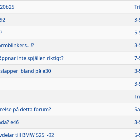
20b25
Tr
-92
3-
?
5-
ärmblinkers...!?
3-
ppnar inte spjällen riktigt?
7-
släpper ibland på e30
3-
3-
Tr
örelse på detta forum?
Sa
åda? e46
3-
delar till BMW 525i -92
5-