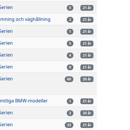
Serien
5
21 år
imning och väghållning
2
21 år
Serien
1
21 år
Serien
5
21 år
Serien
4
21 år
Serien
9
21 år
Serien
60
20 år
mtliga BMW-modeller
1
21 år
Serien
3
20 år
Serien
33
21 år