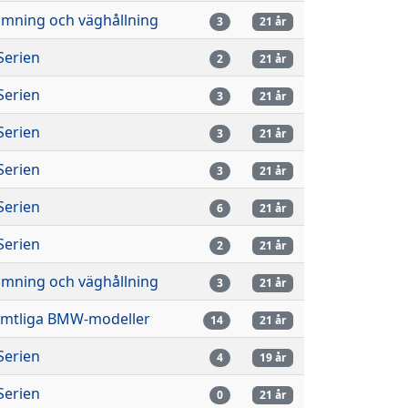
imning och väghållning
3
21 år
Serien
2
21 år
Serien
3
21 år
Serien
3
21 år
Serien
3
21 år
Serien
6
21 år
Serien
2
21 år
imning och väghållning
3
21 år
mtliga BMW-modeller
14
21 år
Serien
4
19 år
Serien
0
21 år