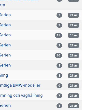
arm
Serien
2
21 år
Serien
7
21 år
Serien
15
13 år
Serien
2
21 år
Serien
10
21 år
Serien
1
21 år
yling
1
21 år
mtliga BMW-modeller
0
21 år
imning och väghållning
7
21 år
Serien
4
21 år