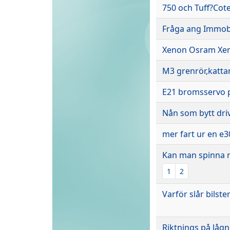
750 och Tuff?Cot
Fråga ang Immob
Xenon Osram Xen
M3 grenrör,kattar
E21 bromsservo 
Nån som bytt dri
mer fart ur en e3
Kan man spinna 
1
2
Varför slår bilste
Riktnings på lågn