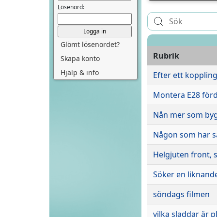
L
ösenord:
Glömt lösenordet?
Rubrik
Skapa konto
Hjälp & info
Efter ett kopplin
Montera E28 för
Nån mer som byg
Någon som har s
Helgjuten front, s
Söker en liknand
söndags filmen
vilka sladdar är 