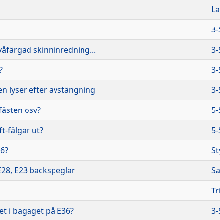
L
3-
våfärgad skinninredning...
3-
?
3-
n lyser efter avstängning
3-
fästen osv?
5-
t-fälgar ut?
5-
36?
St
28, E23 backspeglar
Sa
Tr
et i bagaget på E36?
3-