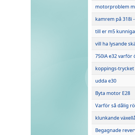
motorproblem m
kamrem på 318i 
till er m5 kunniga
vill ha lysande sk
750iA e32 varför ö
koppings-trycket 
udda e30
Byta motor E28
Varför så dålig r
klunkande växell
Begagnade reverv