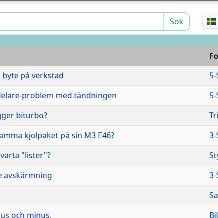
Sök
F
g byte på verkstad
5-
delare-problem med tändningen
5-
ger biturbo?
Tr
amma kjolpaket på sin M3 E46?
3-
varta "lister"?
St
e avskärmning
3-
Sa
plus och minus.
Bi