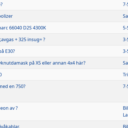
e?
7-
olizer
Sa
arc 66040 D2S 4300K
5-
,avgas + 325 insug= ?
3-
på E30?
3-
vknutdamask på X5 eller annan 4x4 här?
Sa
0
Tr
med en 750?
7-
reon av ?
Bi
L
ivåkablar.
Bi