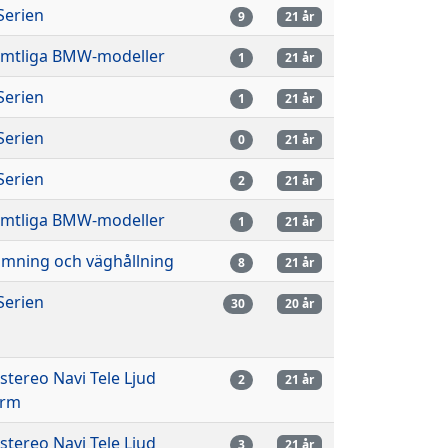
Serien
9
21 år
mtliga BMW-modeller
1
21 år
Serien
1
21 år
Serien
0
21 år
Serien
2
21 år
mtliga BMW-modeller
1
21 år
imning och väghållning
8
21 år
Serien
30
20 år
lstereo Navi Tele Ljud
2
21 år
arm
lstereo Navi Tele Ljud
3
21 år