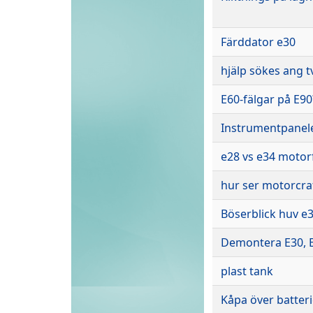
Färddator e30
hjälp sökes ang t
E60-fälgar på E90
Instrumentpanele
e28 vs e34 motor
hur ser motorcraf
Böserblick huv e
Demontera E30, E
plast tank
Kåpa över batteri