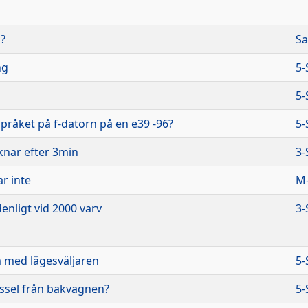
 ?
Sa
ng
5-
5-
pråket på f-datorn på en e39 -96?
5-
nar efter 3min
3-
r inte
M-
enligt vid 2000 varv
3-
 med lägesväljaren
5-
issel från bakvagnen?
5-