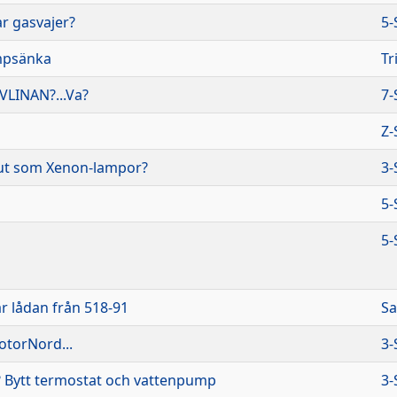
ar gasvajer?
5-
mpsänka
Tr
VLINAN?...Va?
7-
Z-
 ut som Xenon-lampor?
3-
5-
5-
r lådan från 518-91
Sa
otorNord...
3-
? Bytt termostat och vattenpump
3-