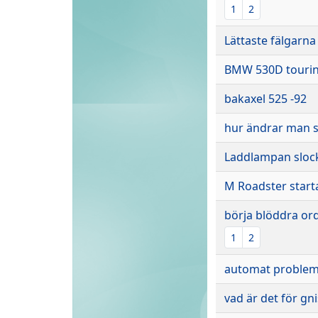
1
2
Lättaste fälgarna
BMW 530D touri
bakaxel 525 -92
hur ändrar man s
Laddlampan slock
M Roadster starta
börja blöddra ord
1
2
automat problem
vad är det för gn