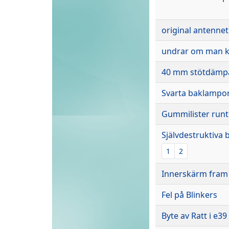
original antenne
undrar om man ka
40 mm stötdämpar
Svarta baklampor 
Gummilister runt
Självdestruktiva b
1
2
Innerskärm fram l
Fel på Blinkers
Byte av Ratt i e39