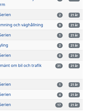
arm
Serien
2
21 år
imning och väghållning
9
21 år
Serien
1
21 år
yling
2
21 år
Serien
0
21 år
lmänt om bil och trafik
31
21 år
Serien
1
21 år
Serien
4
21 år
Serien
17
21 år