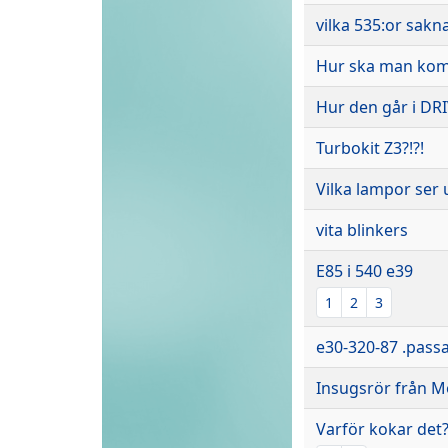
vilka 535:or sakn
Hur ska man ko
Hur den går i DRI
Turbokit Z3?!?!
Vilka lampor ser
vita blinkers
E85 i 540 e39
1
2
3
e30-320-87 .passa
Insugsrör från M
Varför kokar det