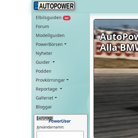
AUTOPOWER
Elbilsguiden
NY
Forum
AutoPo
Modellguiden
Alla BM
PowerBörsen
Nyheter
Guider
Podden
Provkörningar
Reportage
Galleriet
Bloggar
A
nvändarnamn: