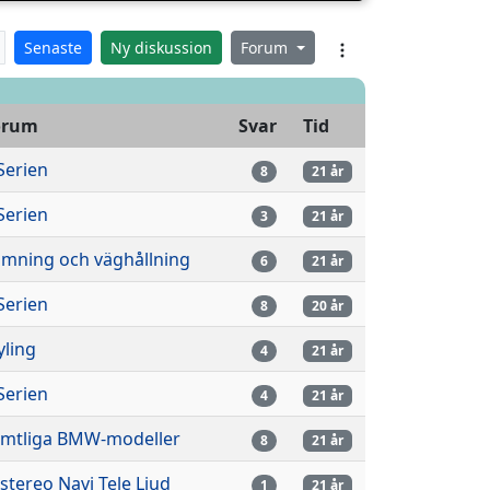
Senaste
Ny diskussion
Forum
orum
Svar
Tid
Serien
8
21 år
Serien
3
21 år
imning och väghållning
6
21 år
Serien
8
20 år
yling
4
21 år
Serien
4
21 år
mtliga BMW-modeller
8
21 år
lstereo Navi Tele Ljud
1
21 år