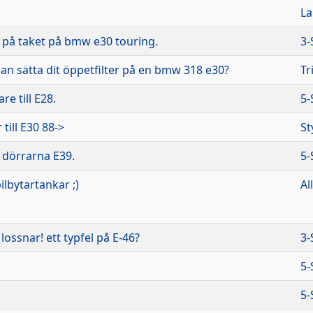
L
t på taket på bmw e30 touring.
3-
n sätta dit öppetfilter på en bmw 318 e30?
Tr
e till E28.
5-
till E30 88->
St
 dörrarna E39.
5-
ilbytartankar ;)
Al
ossnar! ett typfel på E-46?
3-
5-
5-