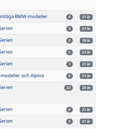
mtliga BMW-modeller
4
21 år
Serien
3
21 år
Serien
5
18 år
Serien
3
21 år
Serien
1
21 år
modeller och Alpina
8
21 år
Serien
22
20 år
Serien
0
21 år
Serien
5
21 år