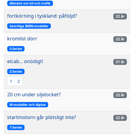
Allmänt om bil och trafik
fortkörning i tyskland: påföljd?
22 år
Samtliga BMW-modeller
kromlist dörr
22 år
5-Serien
elcab... onödigt!
21 år
Z-Serien
1
2
20 cm under oljelocket?
22 år
M-modeller och Alpina
startmotorn går plötsligt inte?
22 år
7-Serien