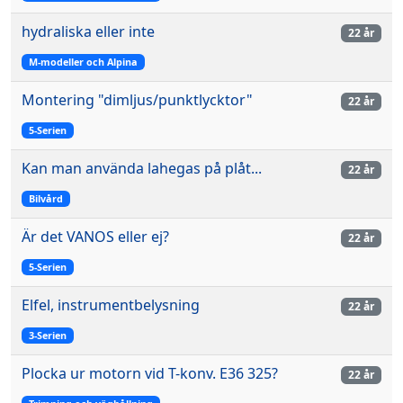
hydraliska eller inte
22 år
M-modeller och Alpina
Montering "dimljus/punktlycktor"
22 år
5-Serien
Kan man använda lahegas på plåt...
22 år
Bilvård
Är det VANOS eller ej?
22 år
5-Serien
Elfel, instrumentbelysning
22 år
3-Serien
Plocka ur motorn vid T-konv. E36 325?
22 år