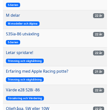
5-Serien
M delar
22 år
M-modeller och Alpina
535ia-86 utväxling
22 år
5-Serien
Letar spridare!
22 år
Trimning och väghållning
Erfaring med Apple Racing potte?
21 år
Trimning och väghållning
Värde e28 528i -86
22 år
Försäkring och Värdering
Oljefråga, 5W eller 10W
22 år