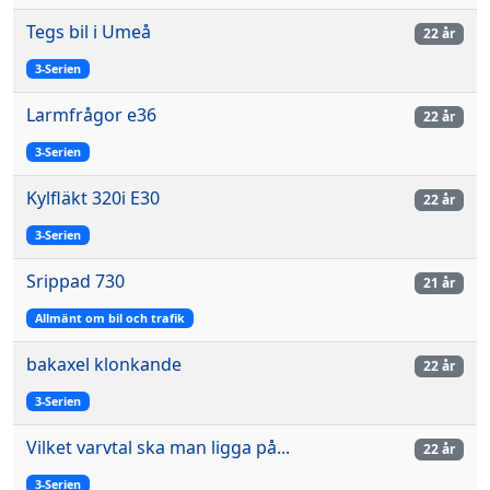
Tegs bil i Umeå
22 år
3-Serien
Larmfrågor e36
22 år
3-Serien
Kylfläkt 320i E30
22 år
3-Serien
Srippad 730
21 år
Allmänt om bil och trafik
bakaxel klonkande
22 år
3-Serien
Vilket varvtal ska man ligga på...
22 år
3-Serien