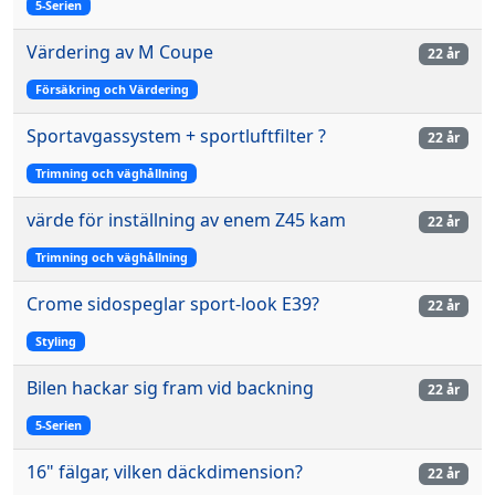
5-Serien
Värdering av M Coupe
22 år
Försäkring och Värdering
Sportavgassystem + sportluftfilter ?
22 år
Trimning och väghållning
värde för inställning av enem Z45 kam
22 år
Trimning och väghållning
Crome sidospeglar sport-look E39?
22 år
Styling
Bilen hackar sig fram vid backning
22 år
5-Serien
16" fälgar, vilken däckdimension?
22 år