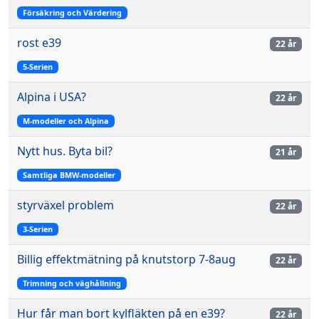
Försäkring och Värdering
rost e39
22 år
5-Serien
Alpina i USA?
22 år
M-modeller och Alpina
Nytt hus. Byta bil?
21 år
Samtliga BMW-modeller
styrväxel problem
22 år
3-Serien
Billig effektmätning på knutstorp 7-8aug
22 år
Trimning och väghållning
Hur får man bort kylfläkten på en e39?
22 år