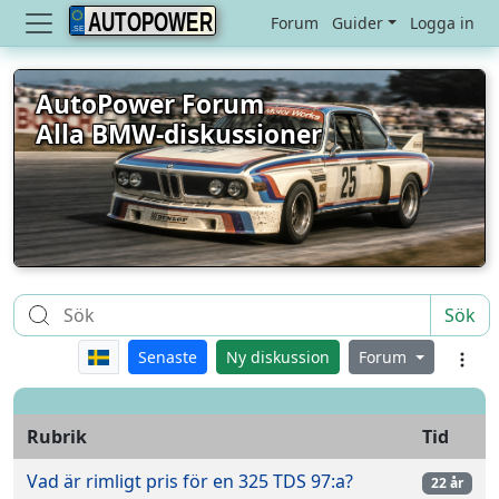
AUTOPOWER
Forum
Guider
Logga in
AutoPower Forum
Alla BMW-diskussioner
Sök
Senaste
Ny diskussion
Forum
Rubrik
Tid
Vad är rimligt pris för en 325 TDS 97:a?
22 år