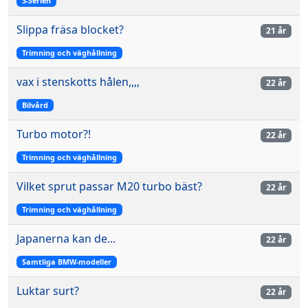
3-Serien
Slippa fräsa blocket?
21 år
Trimning och väghållning
vax i stenskotts hålen,,,,
22 år
Bilvård
Turbo motor?!
22 år
Trimning och väghållning
Vilket sprut passar M20 turbo bäst?
22 år
Trimning och väghållning
Japanerna kan de...
22 år
Samtliga BMW-modeller
Luktar surt?
22 år