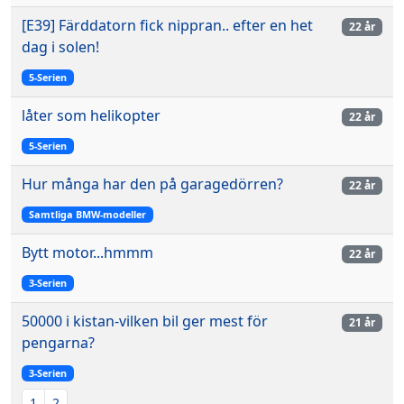
[E39] Färddatorn fick nippran.. efter en het
22 år
dag i solen!
5-Serien
låter som helikopter
22 år
5-Serien
Hur många har den på garagedörren?
22 år
Samtliga BMW-modeller
Bytt motor...hmmm
22 år
3-Serien
50000 i kistan-vilken bil ger mest för
21 år
pengarna?
3-Serien
1
2