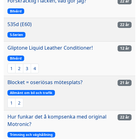
Förskräcklig i lacken, vad gör jag?
22 år
Bilvård
535d (E60)
22 år
5-Serien
Gliptone Liquid Leather Conditioner!
12 år
Bilvård
1
2
3
4
Blocket = oseriösas mötesplats?
21 år
Allmänt om bil och trafik
1
2
Hur funkar det å kompsenka med original
22 år
Motronic?
Trimning och väghållning