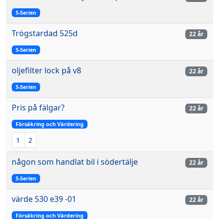
5-Serien
Trögstardad 525d
22 år
5-Serien
oljefilter lock på v8
22 år
5-Serien
Pris på fälgar?
22 år
Försäkring och Värdering
1
2
någon som handlat bil i södertälje
22 år
5-Serien
värde 530 e39 -01
22 år
Försäkring och Värdering