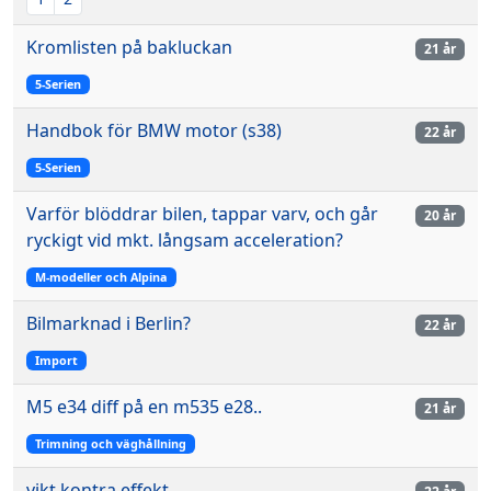
Kromlisten på bakluckan
21 år
5-Serien
Handbok för BMW motor (s38)
22 år
5-Serien
Varför blöddrar bilen, tappar varv, och går
20 år
ryckigt vid mkt. långsam acceleration?
M-modeller och Alpina
Bilmarknad i Berlin?
22 år
Import
M5 e34 diff på en m535 e28..
21 år
Trimning och väghållning
vikt kontra effekt