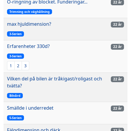
O-ringning av blocket. Funderingar...
22 år
Trimning och väghållning
max hjuldimension?
22 år
3-Serien
Erfarenheter 330d?
22 år
3-Serien
1
2
3
Vilken del på bilen är tråkigast/roligast och
22 år
tvätta?
Bilvård
Smällde i underredet
22 år
5-Serien
Fälgdimension och däck..
22 år