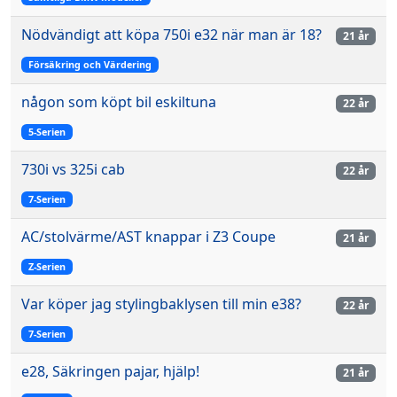
Nödvändigt att köpa 750i e32 när man är 18?
21 år
Försäkring och Värdering
någon som köpt bil eskiltuna
22 år
5-Serien
730i vs 325i cab
22 år
7-Serien
AC/stolvärme/AST knappar i Z3 Coupe
21 år
Z-Serien
Var köper jag stylingbaklysen till min e38?
22 år
7-Serien
e28, Säkringen pajar, hjälp!
21 år