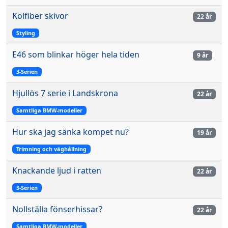
Kolfiber skivor
22 år
Styling
E46 som blinkar höger hela tiden
9 år
3-Serien
Hjullös 7 serie i Landskrona
22 år
Samtliga BMW-modeller
Hur ska jag sänka kompet nu?
19 år
Trimning och väghållning
Knackande ljud i ratten
22 år
3-Serien
Nollställa fönserhissar?
22 år
Samtliga BMW-modeller