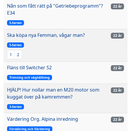
Nån som fått rätt på "Getriebeprogramm"?
22 år
E34
5-Serien
Ska köpa nya Femman, vågar man?
22 år
5-Serien
1
2
Fläns till Switcher S2
22 år
Trimning och väghållning
HJÄLP! Hur nollar man en M20 motor som
22 år
kuggat över på kamremmen?
3-Serien
Värdering Org. Alpina inredning
22 år
Försäkring och Värdering