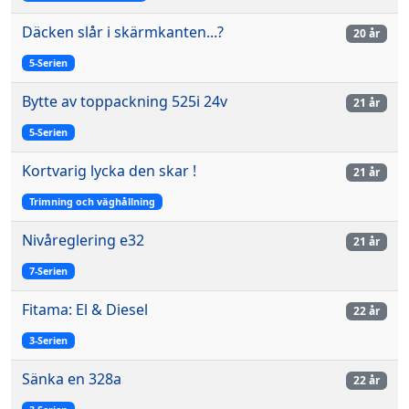
Däcken slår i skärmkanten...?
20 år
5-Serien
Bytte av toppackning 525i 24v
21 år
5-Serien
Kortvarig lycka den skar !
21 år
Trimning och väghållning
Nivåreglering e32
21 år
7-Serien
Fitama: El & Diesel
22 år
3-Serien
Sänka en 328a
22 år