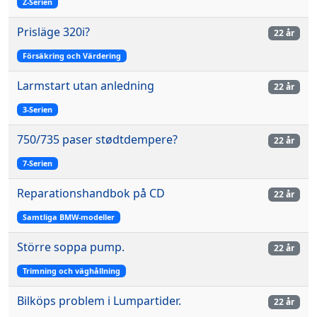
Z-Serien
Prisläge 320i?
22 år
Försäkring och Värdering
Larmstart utan anledning
22 år
3-Serien
750/735 paser stødtdempere?
22 år
7-Serien
Reparationshandbok på CD
22 år
Samtliga BMW-modeller
Större soppa pump.
22 år
Trimning och väghållning
Bilköps problem i Lumpartider.
22 år