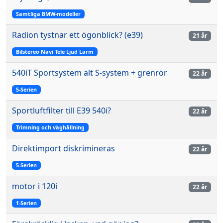
Samtliga BMW-modeller
Radion tystnar ett ögonblick? (e39)
21 år
Bilstereo Navi Tele Ljud Larm
540iT Sportsystem alt S-system + grenrör
22 år
5-Serien
Sportluftfilter till E39 540i?
22 år
Trimning och väghållning
Direktimport diskrimineras
22 år
5-Serien
motor i 120i
22 år
1-Serien