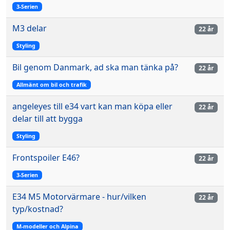
3-Serien
M3 delar
22 år
Styling
Bil genom Danmark, ad ska man tänka på?
22 år
Allmänt om bil och trafik
angeleyes till e34 vart kan man köpa eller
22 år
delar till att bygga
Styling
Frontspoiler E46?
22 år
3-Serien
E34 M5 Motorvärmare - hur/vilken
22 år
typ/kostnad?
M-modeller och Alpina