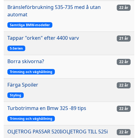
Bränsleförbrukning 535-735 med å utan
22 år
automat
Samtliga BMW-modeller
Tappar "orken" efter 4400 varv
21 år
5-Serien
Borra skivorna?
22 år
Trimning och väghållning
Färga Spoiler
22 år
Styling
Turbotrimma en Bmw 325 -89 tips
22 år
Trimning och väghållning
OLJETROG PASSAR 520IiOLJETROG TILL 525i
22 år