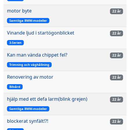
motor byte
22 år
Samtliga BMW-modeller
Vinande ljud i startögonblicket
22 år
3-Serien
Kan man vända chippet fel?
22 år
Trimning och väghållning
Renovering av motor
22 år
Bilvård
hjälp med ett defa larm(blink grejen)
22 år
Samtliga BMW-modeller
blockerat synfält!?!
22 år