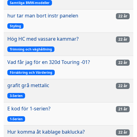
Samtliga BMW-modeller
hur tar man bort instr panelen
22 år
Styling
Hög HC med vassare kammar?
22 år
Trimning och väghållning
Vad får jag för en 320d Touring -01?
22 år
Försäkring och Värdering
grafit grå mettalic
22 år
3-Serien
E kod för 1-serien?
21 år
1-Serien
Hur komma åt kablage baklucka?
22 år