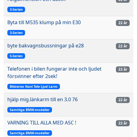
3-Serien
Byta till M535 klump på min E30
22 år
3-Serien
byte bakvagnsbussningar på e28
22 år
5-Serien
Telefonen i bilen fungerar inte och ljudet
22 år
försvinner efter 2sek!
Bilstereo Navi Tele Ljud Larm
hjälp mig.länkarm till en 3.0 76
22 år
Samtliga BMW-modeller
VARNING TILL ALLA MED ASC !
22 år
Samtliga BMW-modeller