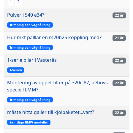
1
2
Pulver i 540 e34?
22 år
Trimning och väghållning
Hur mkt palllar en m20b25 koppling med?
21 år
Trimning och väghållning
1-serie bilar i Västerås
22 år
1-Serien
Montering av öppet filter på 320i -87, behövs
22 år
speciell LMM?
Trimning och väghållning
måste hitta galler till kjolpaketet...vart?
22 år
Samtliga BMW-modeller