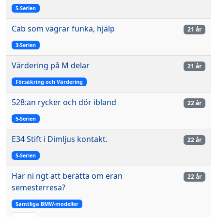
5-Serien
Cab som vägrar funka, hjälp
21 år
3-Serien
Värdering på M delar
21 år
Försäkring och Värdering
528:an rycker och dör ibland
22 år
5-Serien
E34 Stift i Dimljus kontakt.
22 år
5-Serien
Har ni ngt att berätta om eran
22 år
semesterresa?
Samtliga BMW-modeller