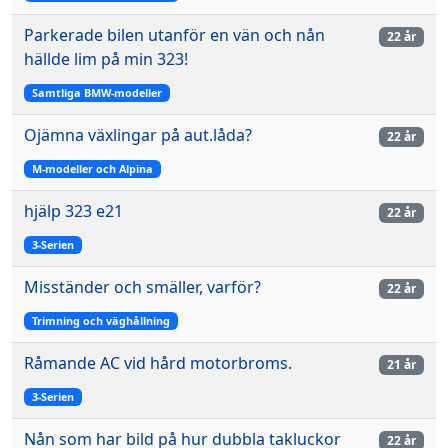
Parkerade bilen utanför en vän och nån
22 år
hällde lim på min 323!
Samtliga BMW-modeller
Ojämna växlingar på aut.låda?
22 år
M-modeller och Alpina
hjälp 323 e21
22 år
3-Serien
Misständer och smäller, varför?
22 år
Trimning och väghållning
Råmande AC vid hård motorbroms.
21 år
3-Serien
Nån som har bild på hur dubbla takluckor
22 år