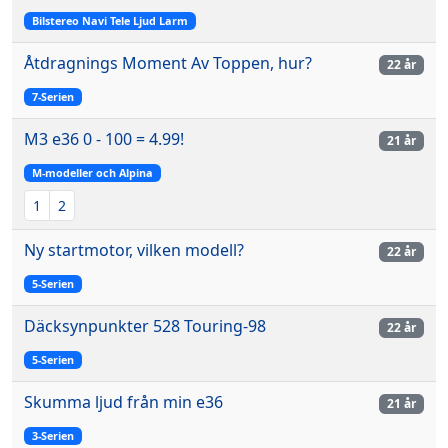
Bilstereo Navi Tele Ljud Larm
Åtdragnings Moment Av Toppen, hur?
22 år
7-Serien
M3 e36 0 - 100 = 4.99!
21 år
M-modeller och Alpina
1
2
Ny startmotor, vilken modell?
22 år
5-Serien
Däcksynpunkter 528 Touring-98
22 år
5-Serien
Skumma ljud från min e36
21 år
3-Serien