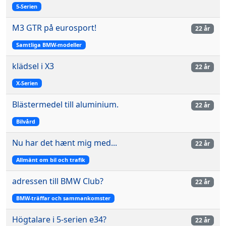
5-Serien
M3 GTR på eurosport!
22 år
Samtliga BMW-modeller
klädsel i X3
22 år
X-Serien
Blästermedel till aluminium.
22 år
Bilvård
Nu har det hænt mig med...
22 år
Allmänt om bil och trafik
adressen till BMW Club?
22 år
BMW-träffar och sammankomster
Högtalare i 5-serien e34?
22 år