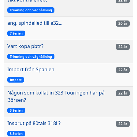
22 år
Trimning och väghållning
ang. spindelled till e32...
20 år
7-Serien
Vart köpa pbtr?
22 år
Trimning och väghållning
Import från Spanien
22 år
Import
Någon som kollat in 323 Touringen här på
22 år
Börsen?
3-Serien
Insprut på 80tals 318i ?
22 år
3-Serien