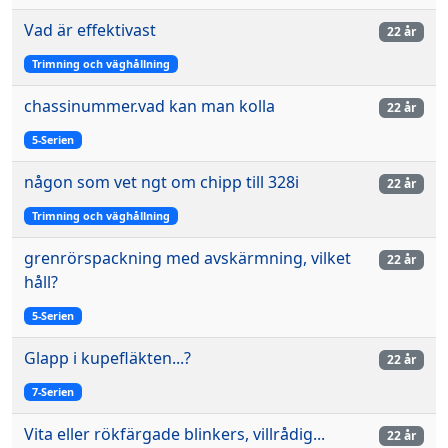
Vad är effektivast
22 år
Trimning och väghållning
chassinummer.vad kan man kolla
22 år
5-Serien
någon som vet ngt om chipp till 328i
22 år
Trimning och väghållning
grenrörspackning med avskärmning, vilket
22 år
håll?
5-Serien
Glapp i kupefläkten...?
22 år
7-Serien
Vita eller rökfärgade blinkers, villrådig...
22 år