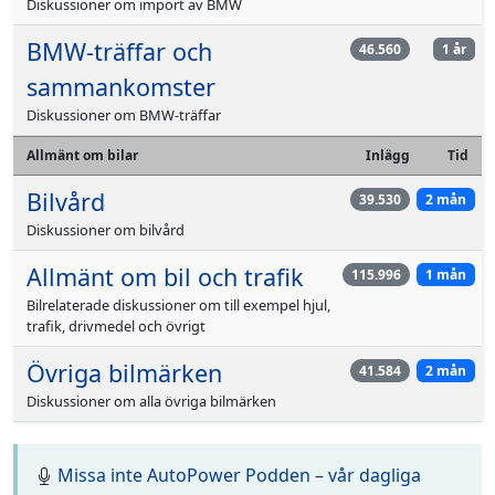
Diskussioner om import av BMW
BMW-träffar och
46.560
1 år
sammankomster
Diskussioner om BMW-träffar
Allmänt om bilar
Inlägg
Tid
Bilvård
39.530
2 mån
Diskussioner om bilvård
Allmänt om bil och trafik
115.996
1 mån
Bilrelaterade diskussioner om till exempel hjul,
trafik, drivmedel och övrigt
Övriga bilmärken
41.584
2 mån
Diskussioner om alla övriga bilmärken
Missa inte AutoPower Podden – vår dagliga