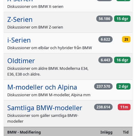
Diskussioner om BMW X-serien
Z-Serien
56.186
15 dgr
Diskussioner om BMW Z-serien
i-Serien
6.622
2t
Diskussioner om elbilar och hybrider från BMW
Oldtimer
6.443
16 dgr
Diskussioner om äldre BMW. Modellerna E34,
E36, E38 och äldre.
M-modeller och Alpina
237.570
2 dgr
Diskussioner om BMW M-modeller, Alpina mm
Samtliga BMW-modeller
238.614
11m
Diskussioner som gäller samtliga BMW-
modeller
BMW - Modifiering
Inlägg
Tid