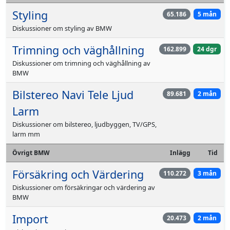
Styling
65.186
5 mån
Diskussioner om styling av BMW
Trimning och väghållning
162.899
24 dgr
Diskussioner om trimning och väghållning av
BMW
Bilstereo Navi Tele Ljud
89.681
2 mån
Larm
Diskussioner om bilstereo, ljudbyggen, TV/GPS,
larm mm
Övrigt BMW
Inlägg
Tid
Försäkring och Värdering
110.272
3 mån
Diskussioner om försäkringar och värdering av
BMW
Import
20.473
2 mån