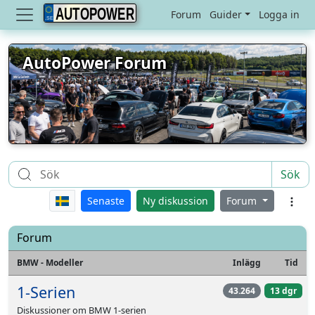
AUTOPOWER
Forum
Guider
Logga in
AutoPower Forum
Sök
Senaste
Ny diskussion
Forum
Forum
BMW - Modeller
Inlägg
Tid
1-Serien
43.264
13 dgr
Diskussioner om BMW 1-serien