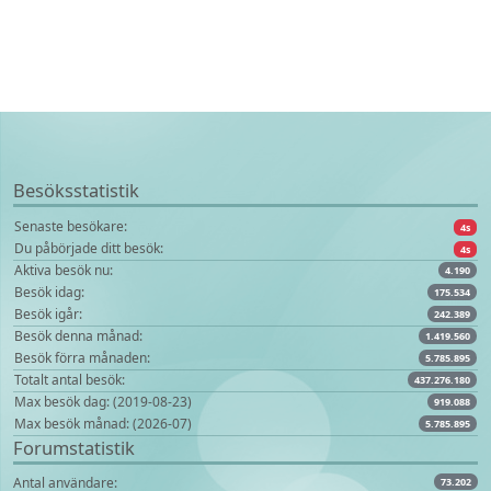
Besöksstatistik
Senaste besökare:
4s
Du påbörjade ditt besök:
4s
Aktiva besök nu:
4.190
Besök idag:
175.534
Besök igår:
242.389
Besök denna månad:
1.419.560
Besök förra månaden:
5.785.895
Totalt antal besök:
437.276.180
Max besök dag: (2019-08-23)
919.088
Max besök månad: (2026-07)
5.785.895
Forumstatistik
Antal användare:
73.202