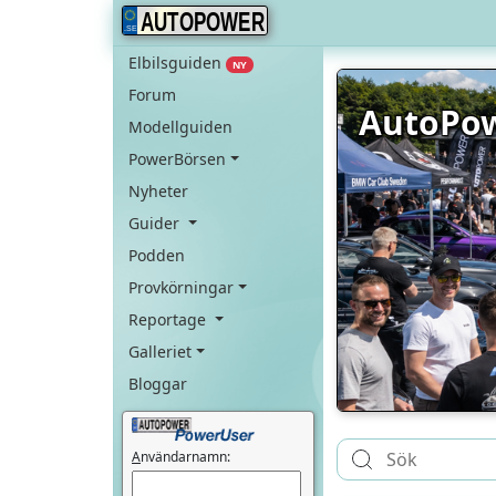
AUTOPOWER
Elbilsguiden
NY
Forum
AutoPo
Modellguiden
PowerBörsen
Nyheter
Guider
Podden
Provkörningar
Reportage
Galleriet
Bloggar
A
nvändarnamn: