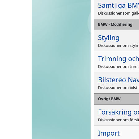
Samtliga BM
Diskussioner som gäl
BMW - Modifiering
Styling
Diskussioner om styl
Trimning och
Diskussioner om trim
Bilstereo Nav
Diskussioner om bilst
Övrigt BMW
Försäkring o
Diskussioner om förs
Import