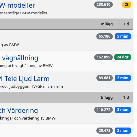
W-modeller
238.610
2t
ler samtliga BMW-modeller
Inlägg
Tid
65.186
5 mån
ing av BMW
 väghållning
162.899
24 dgr
ning och väghållning av BMW
i Tele Ljud Larm
89.681
2 mån
ereo, ljudbyggen, TV/GPS, larm mm
Inlägg
Tid
ch Värdering
110.272
3 mån
äkringar och värdering av BMW
20.473
2 mån