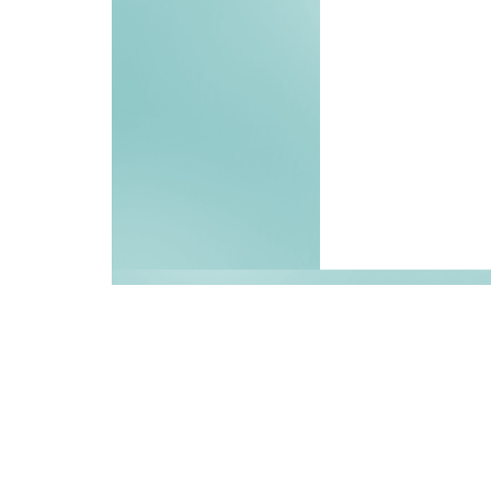
Besöksstatistik
Senaste besökare:
Du påbörjade ditt besök:
Aktiva besök nu:
4
Besök idag:
128
Besök igår:
242