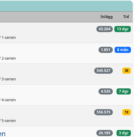
Inlägg
Tid
43.264
13 dgr
1-serien
1.851
8 mån
2-serien
545.527
3t
3-serien
4.535
7 dgr
4-serien
556.575
1t
5-serien
en
26.185
3 dgr