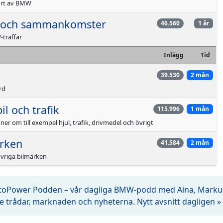
ort av BMW
 och sammankomster
46.560
1 år
träffar
Inlägg
Tid
39.530
2 mån
rd
l och trafik
115.996
1 mån
ner om till exempel hjul, trafik, drivmedel och övrigt
ärken
41.584
2 mån
övriga bilmärken
utoPower Podden – vår dagliga BMW-podd med Aina, Markus
e trådar, marknaden och nyheterna. Nytt avsnitt dagligen »