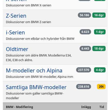
Diskussioner om BMW X-serien
Z-Serien
56.186
16 dgr
Diskussioner om BMW Z-serien
i-Serien
6.623
1 dgr
Diskussioner om elbilar och hybrider från BMW
Oldtimer
6.443
18 dgr
Diskussioner om äldre BMW. Modellerna E34,
E36, E38 och äldre.
M-modeller och Alpina
237.570
4 dgr
Diskussioner om BMW M-modeller, Alpina mm
Samtliga BMW-modeller
238.616
20t
Diskussioner som gäller samtliga BMW-
modeller
BMW - Modifiering
Inlägg
Tid