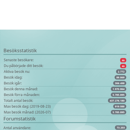
Besöksstatistik
Senaste besökare:
4s
Du påbörjade ditt besök:
4s
Aktiva besök nu:
2.772
Besök idag:
89.869
Besök igår:
306.498
Besök denna månad:
1.970.864
Besök förra månaden:
5.785.895
Totalt antal besök:
437.276.180
Max besök dag: (2019-08-23)
919.088
Max besök månad: (2026-07)
5.785.895
Forumstatistik
Antal användare:
73.203