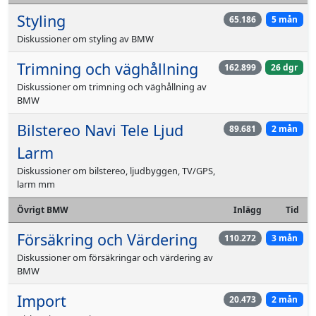
Styling
65.186
5 mån
Diskussioner om styling av BMW
Trimning och väghållning
162.899
26 dgr
Diskussioner om trimning och väghållning av
BMW
Bilstereo Navi Tele Ljud
89.681
2 mån
Larm
Diskussioner om bilstereo, ljudbyggen, TV/GPS,
larm mm
Övrigt BMW
Inlägg
Tid
Försäkring och Värdering
110.272
3 mån
Diskussioner om försäkringar och värdering av
BMW
Import
20.473
2 mån