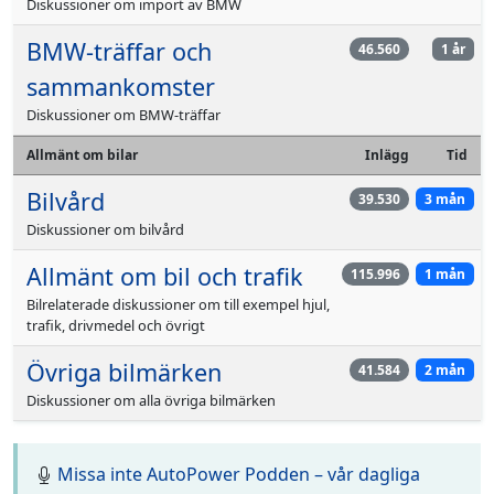
Diskussioner om import av BMW
BMW-träffar och
46.560
1 år
sammankomster
Diskussioner om BMW-träffar
Allmänt om bilar
Inlägg
Tid
Bilvård
39.530
3 mån
Diskussioner om bilvård
Allmänt om bil och trafik
115.996
1 mån
Bilrelaterade diskussioner om till exempel hjul,
trafik, drivmedel och övrigt
Övriga bilmärken
41.584
2 mån
Diskussioner om alla övriga bilmärken
Missa inte AutoPower Podden – vår dagliga