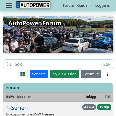
AUTOPOWER
Forum
Guider
Logga in
AutoPower Forum
Sök
Senaste
Ny diskussion
Forum
Forum
BMW - Modeller
Inlägg
Tid
1-Serien
43.264
15 dgr
Diskussioner om BMW 1-serien