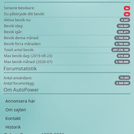
Senaste besökare:
9s
Du påbörjade ditt besök:
9s
Aktiva besök nu:
5.247
Besök idag:
134.061
Besök igår:
330.471
Besök denna månad:
1.708.558
Besök förra månaden:
5.785.895
Totalt antal besök:
437.276.180
Max besök dag: (2019-08-23)
919.088
Max besök månad: (2026-07)
5.785.895
Forumstatistik
Antal användare:
73.203
Antal foruminlägg:
2.569.995
Om AutoPower
Annonsera här
Om sajten
Kontakt
Historik