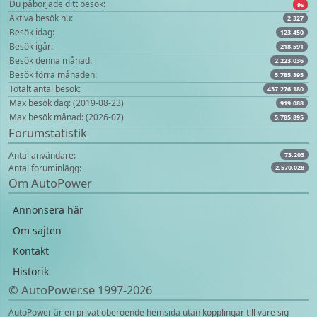
Du påbörjade ditt besök:
9s
Aktiva besök nu:
2.327
Besök idag:
123.450
Besök igår:
218.591
Besök denna månad:
2.223.036
Besök förra månaden:
5.785.895
Totalt antal besök:
437.276.180
Max besök dag: (2019-08-23)
919.088
Max besök månad: (2026-07)
5.785.895
Forumstatistik
Antal användare:
73.203
Antal foruminlägg:
2.570.028
Om AutoPower
Annonsera här
Om sajten
Kontakt
Historik
© AutoPower.se 1997‑2026
AutoPower är en privat oberoende hemsida utan kopplingar till vare sig