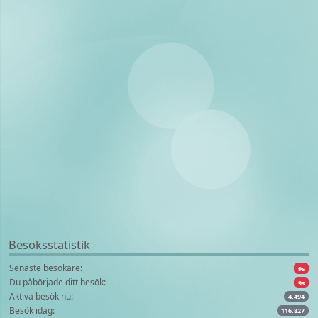
Besöksstatistik
Senaste besökare:
9s
Du påbörjade ditt besök:
9s
Aktiva besök nu:
4.494
Besök idag:
116.827