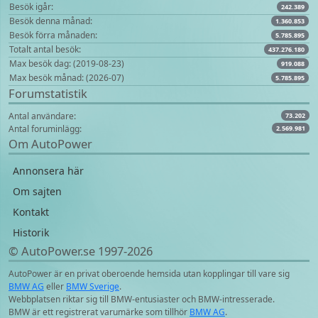
Besök igår:
242.389
Besök denna månad:
1.360.853
Besök förra månaden:
5.785.895
Totalt antal besök:
437.276.180
Max besök dag: (2019-08-23)
919.088
Max besök månad: (2026-07)
5.785.895
Forumstatistik
Antal användare:
73.202
Antal foruminlägg:
2.569.981
Om AutoPower
Annonsera här
Om sajten
Kontakt
Historik
© AutoPower.se 1997‑2026
AutoPower är en privat oberoende hemsida utan kopplingar till vare sig
BMW AG
eller
BMW Sverige
.
Webbplatsen riktar sig till BMW-entusiaster och BMW-intresserade.
BMW är ett registrerat varumärke som tillhör
BMW AG
.