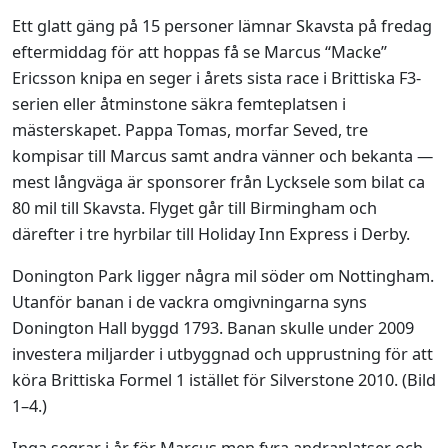
Ett glatt gäng på 15 personer lämnar Skavsta på fredag
eftermiddag för att hoppas få se Marcus “Macke”
Ericsson knipa en seger i årets sista race i Brittiska F3-
serien eller åtminstone säkra femteplatsen i
mästerskapet. Pappa Tomas, morfar Seved, tre
kompisar till Marcus samt andra vänner och bekanta —
mest långväga är sponsorer från Lycksele som bilat ca
80 mil till Skavsta. Flyget går till Birmingham och
därefter i tre hyrbilar till Holiday Inn Express i Derby.
Donington Park ligger några mil söder om Nottingham.
Utanför banan i de vackra omgivningarna syns
Donington Hall byggd 1793. Banan skulle under 2009
investera miljarder i utbyggnad och upprustning för att
köra Brittiska Formel 1 istället för Silverstone 2010. (Bild
1–4.)
Inga segrar i år för Marcus men fyra andraplatser och