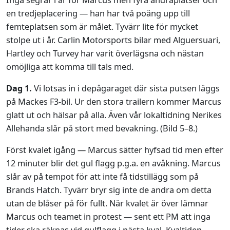
en tredjeplacering — han har två poäng upp till
femteplatsen som är målet. Tyvärr lite för mycket
stolpe ut i år. Carlin Motorsports bilar med Alguersuari,
Hartley och Turvey har varit överlägsna och nästan
omöjliga att komma till tals med.
Dag 1.
Vi lotsas in i depågaraget där sista putsen läggs
på Mackes F3-bil. Ur den stora trailern kommer Marcus
glatt ut och hälsar på alla. Även vår lokaltidning Nerikes
Allehanda slår på stort med bevakning. (Bild 5–8.)
Först kvalet igång — Marcus sätter hyfsad tid men efter
12 minuter blir det gul flagg p.g.a. en avåkning. Marcus
slår av på tempot för att inte få tidstillägg som på
Brands Hatch. Tyvärr bryr sig inte de andra om detta
utan de blåser på för fullt. När kvalet är över lämnar
Marcus och teamet in protest — sent ett PM att inga
tider ska räknas vid gulflagg i nästa kval. Kvaltiden