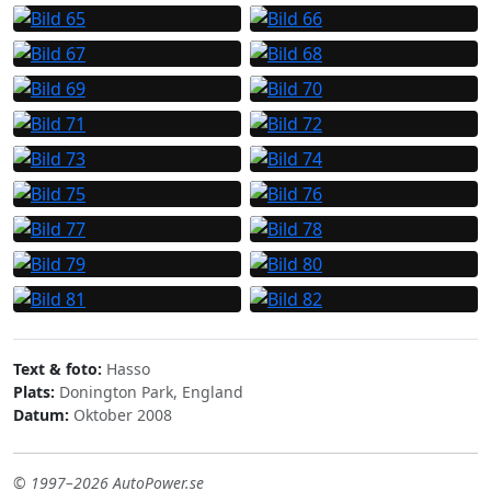
Text & foto:
Hasso
Plats:
Donington Park, England
Datum:
Oktober 2008
© 1997–2026 AutoPower.se