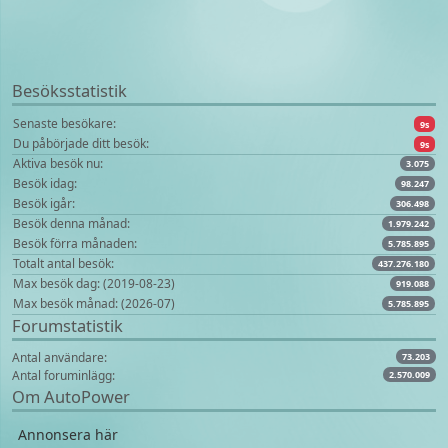
Besöksstatistik
Senaste besökare:
9s
Du påbörjade ditt besök:
9s
Aktiva besök nu:
3.075
Besök idag:
98.247
Besök igår:
306.498
Besök denna månad:
1.979.242
Besök förra månaden:
5.785.895
Totalt antal besök:
437.276.180
Max besök dag: (2019-08-23)
919.088
Max besök månad: (2026-07)
5.785.895
Forumstatistik
Antal användare:
73.203
Antal foruminlägg:
2.570.009
Om AutoPower
Annonsera här