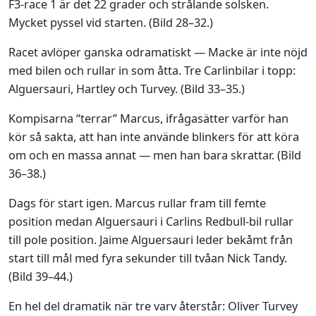
F3-race 1 är det 22 grader och strålande solsken.
Mycket pyssel vid starten. (Bild 28–32.)
Racet avlöper ganska odramatiskt — Macke är inte nöjd
med bilen och rullar in som åtta. Tre Carlinbilar i topp:
Alguersauri, Hartley och Turvey. (Bild 33–35.)
Kompisarna “terrar” Marcus, ifrågasätter varför han
kör så sakta, att han inte använde blinkers för att köra
om och en massa annat — men han bara skrattar. (Bild
36–38.)
Dags för start igen. Marcus rullar fram till femte
position medan Alguersauri i Carlins Redbull-bil rullar
till pole position. Jaime Alguersauri leder bekåmt från
start till mål med fyra sekunder till tvåan Nick Tandy.
(Bild 39–44.)
En hel del dramatik när tre varv återstår: Oliver Turvey