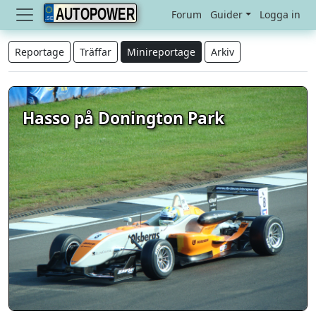
AUTOPOWER
Forum
Guider
Logga in
Reportage
Träffar
Minireportage
Arkiv
Hasso på Donington Park