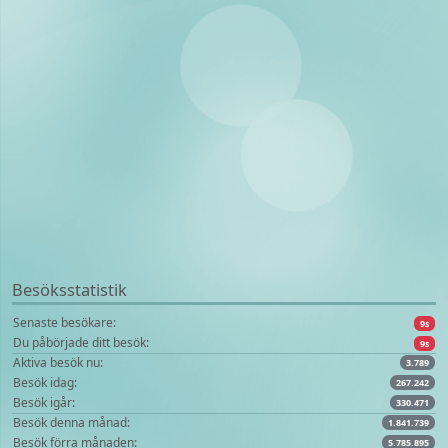
Besöksstatistik
Senaste besökare:
9s
Du påbörjade ditt besök:
9s
Aktiva besök nu:
3.789
Besök idag:
267.242
Besök igår:
330.471
Besök denna månad:
1.841.739
Besök förra månaden:
5.785.895