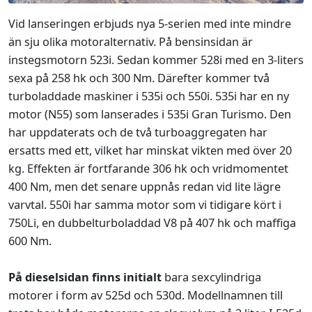
Vid lanseringen erbjuds nya 5-serien med inte mindre
än sju olika motoralternativ. På bensinsidan är
instegsmotorn 523i. Sedan kommer 528i med en 3-liters
sexa på 258 hk och 300 Nm. Därefter kommer två
turboladdade maskiner i 535i och 550i. 535i har en ny
motor (N55) som lanserades i 535i Gran Turismo. Den
har uppdaterats och de två turboaggregaten har
ersatts med ett, vilket har minskat vikten med över 20
kg. Effekten är fortfarande 306 hk och vridmomentet
400 Nm, men det senare uppnås redan vid lite lägre
varvtal. 550i har samma motor som vi tidigare kört i
750Li, en dubbelturboladdad V8 på 407 hk och maffiga
600 Nm.
På dieselsidan finns initialt
bara sexcylindriga
motorer i form av 525d och 530d. Modellnamnen till