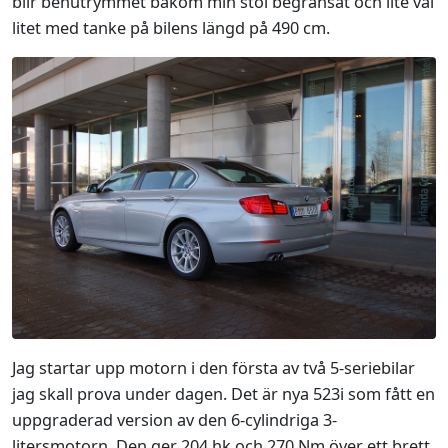
blir benutrymmet bakom min stol begränsat och lite väl
litet med tanke på bilens längd på 490 cm.
Jag startar upp motorn i den första av två 5-seriebilar
jag skall prova under dagen. Det är nya 523i som fått en
uppgraderad version av den 6-cylindriga 3-
litersmotorn. Den ger 204 hk och 270 Nm över ett brett