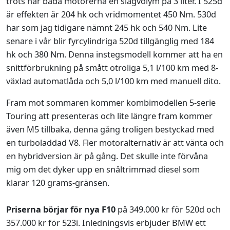
trots har båda motorerna en slagvolym på 3 liter. I 525d
är effekten är 204 hk och vridmomentet 450 Nm. 530d
har som jag tidigare nämnt 245 hk och 540 Nm. Lite
senare i vår blir fyrcylindriga 520d tillgänglig med 184
hk och 380 Nm. Denna instegsmodell kommer att ha en
snittförbrukning på smått otroliga 5,1 l/100 km med 8-
växlad automatlåda och 5,0 l/100 km med manuell dito.
Fram mot sommaren kommer kombimodellen 5-serie
Touring att presenteras och lite längre fram kommer
även M5 tillbaka, denna gång troligen bestyckad med
en turboladdad V8. Fler motoralternativ är att vänta och
en hybridversion är på gång. Det skulle inte förvåna
mig om det dyker upp en snåltrimmad diesel som
klarar 120 grams-gränsen.
Priserna börjar för nya F10
på 349.000 kr för 520d och
357.000 kr för 523i. Inledningsvis erbjuder BMW ett