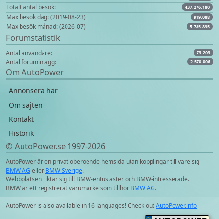
Totalt antal besök:
437.276.180
Max besök dag: (2019-08-23)
919.088
Max besök månad: (2026-07)
5.785.895
Forumstatistik
Antal användare:
73.203
Antal foruminlägg:
2.570.006
Om AutoPower
Annonsera här
Om sajten
Kontakt
Historik
© AutoPower.se 1997‑2026
AutoPower är en privat oberoende hemsida utan kopplingar till vare sig
BMW AG
eller
BMW Sverige
.
Webbplatsen riktar sig till BMW-entusiaster och BMW-intresserade.
BMW är ett registrerat varumärke som tillhör
BMW AG
.
AutoPower is also available in 16 languages! Check out
AutoPower.info