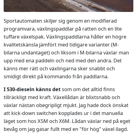
Sportautomaten skiljer sig genom en modifierad
programvara, växlingspaddlar på ratten och en lite
tuffare växelspak. Växlingspaddlarna håller en högre
kvalitetskänsla jämfört med tidigare varianter (M-
bilarna undantaget) och liksom i M-bilarna växlar man
upp med ena paddeln och ned med den andra. Det
känns mer rätt och växlingarna sker snabbt och
smidigt direkt på kommando från paddlarna.
I 530-dieseln känns det
som om det alltid finns
tillräckligt med kraft. Växellådan är blixtsnabb och
växlar nästan obegripligt mjukt. Jag hade dock önskat
att kick-down switchen kopplades ur i det manuella
läget som hos X5M och X6M. Lådan växlar ned på eget
bevåg om jag gasar fullt med en "för hög" växel ilagd.