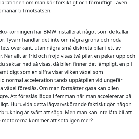
larationen om man kör försiktigt och förnuftigt - även
pmanar till motsatsen.
 eko-körningen har BMW installerat något som de kallar
tor. Tyvärr handlar det inte om några gröna och röda
ets överkant, utan några små diskreta pilar i ett av
 När allt är frid och fröjd visas två pilar, en pekar upp och
 saktar ned så visas, då bilen finner det lämpligt, en pil
mtidigt som en siffra visar vilken växel som
d normal acceleration tänds uppåtpilen vid ungefär
ta växel föreslås. Om man fortsätter gasa kan bilen
ögre. Att föreslås lägga i femman när man accelererar på
nligt. Huruvida detta lågvarvskörande faktiskt gör någon
förbrukning är svårt att säga. Men man kan inte låta bli att
e motorerna kommer att sota igen mer?