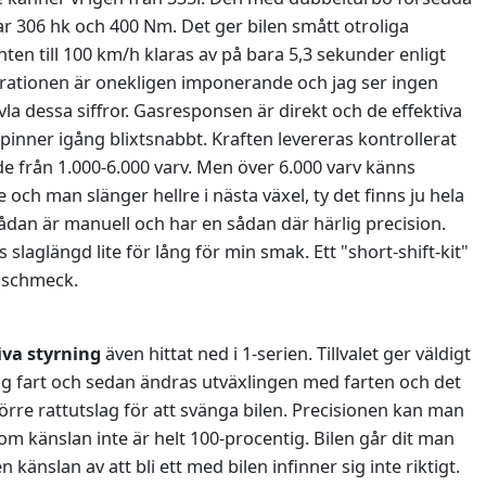
ar 306 hk och 400 Nm. Det ger bilen smått otroliga
ten till 100 km/h klaras av på bara 5,3 sekunder enligt
rationen är onekligen imponerande och jag ser ingen
vla dessa siffror. Gasresponsen är direkt och de effektiva
inner igång blixtsnabbt. Kraften levereras kontrollerat
e från 1.000-6.000 varv. Men över 6.000 varv känns
 och man slänger hellre i nästa växel, ty det finns ju hela
lådan är manuell och har en sådan där härlig precision.
 slaglängd lite för lång för min smak. Ett "short-shift-kit"
n schmeck.
va styrning
även hittat ned i 1-serien. Tillvalet ger väldigt
 låg fart och sedan ändras utväxlingen med farten och det
örre rattutslag för att svänga bilen. Precisionen kan man
om känslan inte är helt 100-procentig. Bilen går dit man
n känslan av att bli ett med bilen infinner sig inte riktigt.