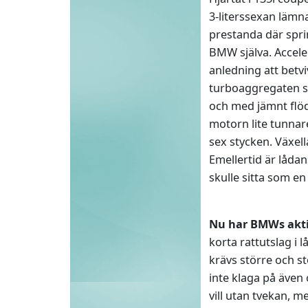
3-literssexan lämn
prestanda där sprin
BMW själva. Accele
anledning att betvi
turboaggregaten sp
och med jämnt flöd
motorn lite tunnare
sex stycken. Växel
Emellertid är lådans
skulle sitta som e
Nu har BMWs akti
korta rattutslag i
krävs större och st
inte klaga på även 
vill utan tvekan, me