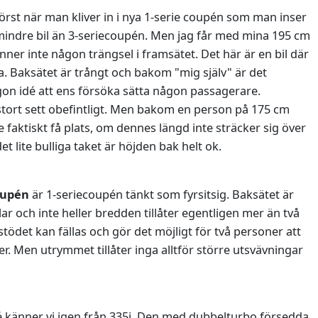
örst när man kliver in i nya 1-serie coupén som man inser
t mindre bil än 3-seriecoupén. Men jag får med mina 195 cm
ner inte någon trängsel i framsätet. Det här är en bil där
a. Baksätet är trångt och bakom "mig själv" är det
gon idé att ens försöka sätta någon passagerare.
tort sett obefintligt. Men bakom en person på 175 cm
faktiskt få plats, om dennes längd inte sträcker sig över
et lite bulliga taket är höjden bak helt ok.
oupén
är 1-seriecoupén tänkt som fyrsitsig. Baksätet är
elar och inte heller bredden tillåter egentligen mer än två
ödet kan fällas och gör det möjligt för två personer att
r. Men utrymmet tillåter inga alltför större utsvävningar
pé känner vi igen från 335i. Den med dubbelturbo försedda