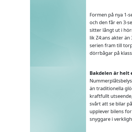
Formen på nya 1-se
och den får en 3-se
sitter långt ut i h
lik Z4:ans akter än 
serien fram till t
dörrbågar på klass
Bakdelen är helt
Nummerplåtsbelysn
än traditionella g
kraftfullt utseend
svårt att se bilar 
upplever bilens for
snyggare i verklig