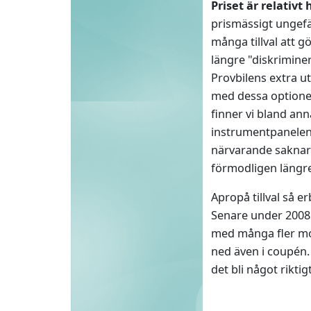
Priset är relativt 
prismässigt ungefär
många tillval att g
längre "diskriminer
Provbilens extra ut
med dessa optioner
finner vi bland an
instrumentpanelen,
närvarande saknar 
förmodligen längr
Apropå tillval så e
Senare under 2008 
med många fler mot
ned även i coupén.
det bli något riktig