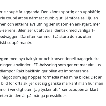
rie coupé är eggande. Den känns sportig och uppkäftig
rie coupé att se närmast gubbig ut i jämförelse. Hjulen
örnen och akterns avslutning ser ut som en ankstjärt, mer
3-seriens. Bilen ser ut att vara identisk med vanliga 1-
orpedväggen. Därefter kommer två stora dörrar, utan
iskt coupé-manér.
 egen
med nya baklyktor och konventionell bagagelucka.
ingen använder LED-belysning som ger ett mer vitt ljus
lödlampor. Rakt bakifrån ger bilen ett imponerande
e, något som jag hoppas förmedla med mina bilder. Det är
på bild för ofta skiljer det sig ganska markant ifrån hur man
mer i verkligheten. Jag tycker att 1-seriecoupén är klart
heten än den är på många pressbilder.