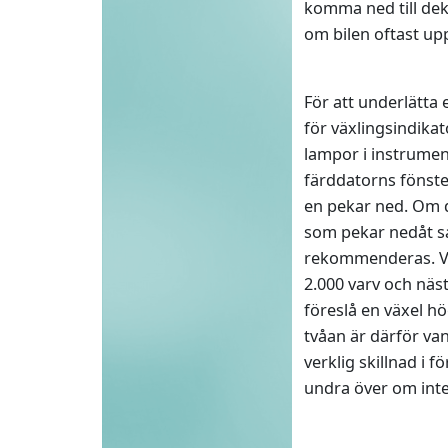
komma ned till dek
om bilen oftast up
För att underlätta
för växlingsindika
lampor i instrument
färddatorns fönster.
en pekar ned. Om du
som pekar nedåt sa
rekommenderas. Vi
2.000 varv och näs
föreslå en växel h
tvåan är därför va
verklig skillnad i 
undra över om int