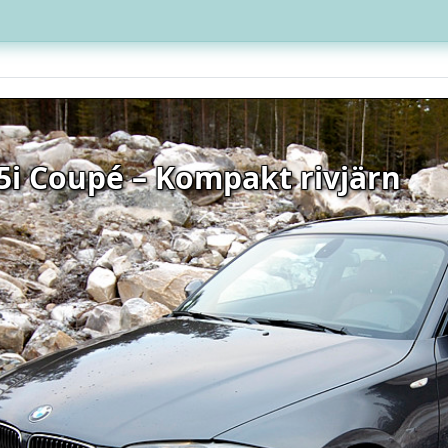
i Coupé – Kompakt rivjärn