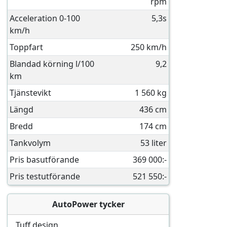
rpm
Acceleration 0-100
5,3s
km/h
Toppfart
250 km/h
Blandad körning l/100
9,2
km
Tjänstevikt
1 560 kg
Längd
436 cm
Bredd
174 cm
Tankvolym
53 liter
Pris basutförande
369 000:-
Pris testutförande
521 550:-
AutoPower tycker
Tuff design