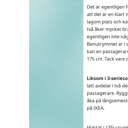
Det är egentligen f
att det är en klar
lagom plats och kän
två åker mycket br
egentligen inte nå
Benutrymmet är i s
kan en passagerare 
175 cm. Tack vare d
Liksom i 3-seriec
lätt avdelat i två d
passagerare. Ryggst
åka på långsemeste
på IKEA.
Hjärtat i 135i cou