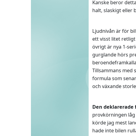
Kanske beror dett
halt, slaskigt eller b
Ljudnivån är för bi
ett visst litet ret
övrigt är nya 1-ser
gurglande hörs pre
beroendeframkallan
Tillsammans med st
formula som senare
och växande storlek
Den deklarerade 
provkörningen låg 
körde jag mest lan
hade inte bilen rull