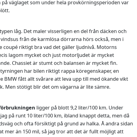
a på väglaget som under hela provkörningsperioden var
lött.
ltypen låg. Det maler visserligen en del från däcken och
ligt vindsus från de karmlösa dörrarna hörs också, men i
ie coupé riktigt bra vad det gäller ljudnivå. Motorns
cis lagom mycket och just motorljudet är mycket
de. Chassiet är stumt och balansen är mycket fin.
yrningen har bilen riktigt rappa köregenskaper, en
 BMW fått allt svårare att leva upp till med ökande vikt
. Men stötigt blir det om vägarna är lite sämre.
förbrukningen
ligger på blott 9,2 liter/100 km. Under
jag på runt 10 liter/100 km, ibland knappt detta, men då
dsväg och ofta försiktigt på grund av halka. Å andra sidan
at mer än 150 mil, så jag tror att det är fullt möjligt att