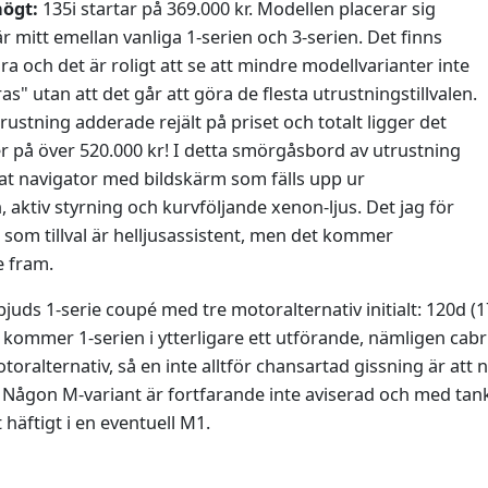
högt:
135i startar på 369.000 kr. Modellen placerar sig
 mitt emellan vanliga 1-serien och 3-serien. Det finns
öra och det är roligt att se att mindre modellvarianter inte
as" utan att det går att göra de flesta utrustningstillvalen.
rustning adderade rejält på priset och totalt ligger det
 på över 520.000 kr! I detta smörgåsbord av utrustning
nat navigator med bildskärm som fälls upp ur
 aktiv styrning och kurvföljande xenon-ljus. Det jag för
som tillval är helljusassistent, men det kommer
e fram.
rbjuds 1-serie coupé med tre motoralternativ initialt: 120d (1
kommer 1-serien i ytterligare ett utförande, nämligen cab
oralternativ, så en inte alltför chansartad gissning är att
 Någon M-variant är fortfarande inte aviserad och med tan
t häftigt i en eventuell M1.