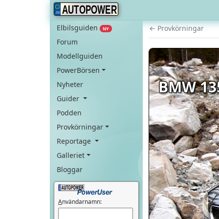
AUTOPOWER
Elbilsguiden
← Provkörningar
NY
Forum
Modellguiden
PowerBörsen
BMW 135
Nyheter
Guider
Podden
Provkörningar
Reportage
Galleriet
Bloggar
A
nvändarnamn: