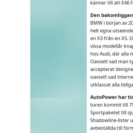
känner till att E4
Den bakomliggan
BMW i början av 200
helt egna utseende.
en X3 från en X5. 
vissa modellår kna
hos Audi, där alla 
Oavsett vad man ty
accepterat designe
oavsett vad intern
utklassat alla tidi
AutoPower har ti
turen kommit till 7
Sportpaketet till s
Shadowline-lister u
avbeställda till f