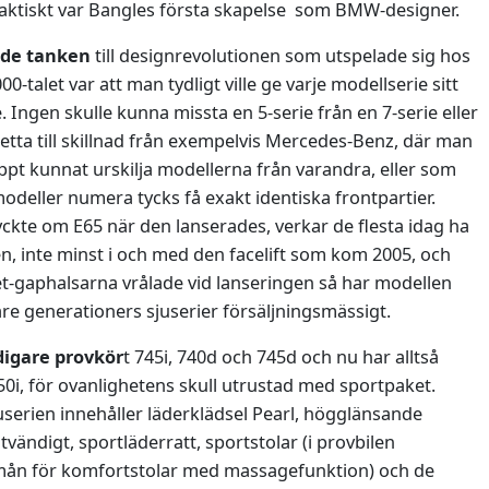
6 faktiskt var Bangles första skapelse som BMW-designer.
de tanken
till designrevolutionen som utspelade sig hos
0-talet var att man tydligt ville ge varje modellserie sitt
 Ingen skulle kunna missta en 5-serie från en 7-serie eller
Detta till skillnad från exempelvis Mercedes-Benz, där man
ppt kunnat urskilja modellerna från varandra, eller som
modeller numera tycks få exakt identiska frontpartier.
ckte om E65 när den lanserades, verkar de flesta idag ha
n, inte minst i och med den facelift som kom 2005, och
et-gaphalsarna vrålade vid lanseringen så har modellen
gare generationers sjuserier försäljningsmässigt.
digare provkör
t 745i, 740d och 745d och nu har alltså
50i, för ovanlighetens skull utrustad med sportpaket.
juserien innehåller läderklädsel Pearl, högglänsande
tvändigt, sportläderratt, sportstolar (i provbilen
örmån för komfortstolar med massagefunktion) och de