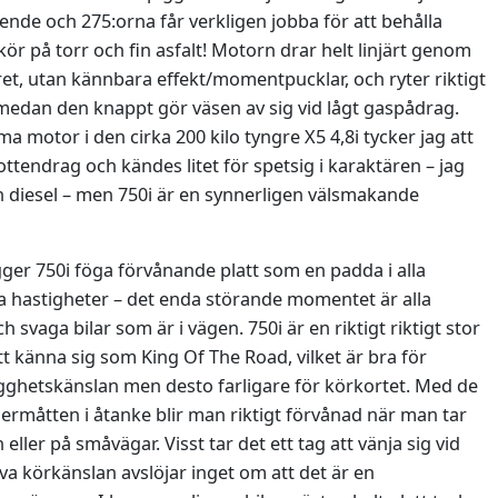
ående och 275:orna får verkligen jobba för att behålla
 kör på torr och fin asfalt! Motorn drar helt linjärt genom
ret, utan kännbara effekt/momentpucklar, och ryter riktigt
medan den knappt gör väsen av sig vid lågt gaspådrag.
 motor i den cirka 200 kilo tyngre X5 4,8i tycker jag att
tendrag och kändes litet för spetsig i karaktären – jag
n diesel – men 750i är en synnerligen välsmakande
gger 750i föga förvånande platt som en padda i alla
tna hastigheter – det enda störande momentet är alla
h svaga bilar som är i vägen. 750i är en riktigt riktigt stor
 att känna sig som King Of The Road, vilket är bra för
ghetskänslan men desto farligare för körkortet. Med de
nermåtten i åtanke blir man riktigt förvånad när man tar
n eller på småvägar. Visst tar det ett tag att vänja sig vid
va körkänslan avslöjar inget om att det är en