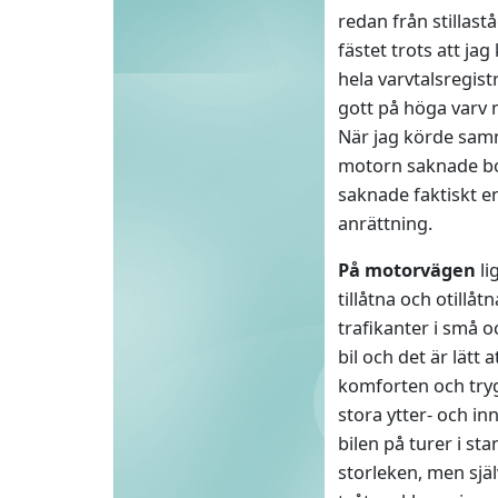
redan från stillast
fästet trots att jag
hela varvtalsregist
gott på höga varv 
När jag körde samma
motorn saknade bot
saknade faktiskt e
anrättning.
På motorvägen
li
tillåtna och otillå
trafikanter i små oc
bil och det är lätt
komforten och tryg
stora ytter- och in
bilen på turer i sta
storleken, men själ