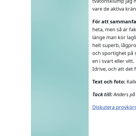
tvåtonsklump jag ma
vare de aktiva kr
För att sammanfa
heta, men så är fak
länge man kör lagli
helt superb, lågpro
och sportighet på s
en i svart eller vi
Idrive, och att det
Text och foto:
Kall
Tack till:
Anders på B
Diskutera provkörn