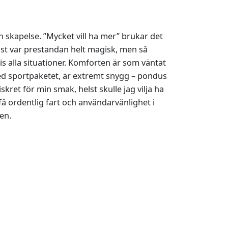
en skapelse. ”Mycket vill ha mer” brukar det
visst var prestandan helt magisk, men så
cis alla situationer. Komforten är som väntat
t med sportpaketet, är extremt snygg – pondus
kret för min smak, helst skulle jag vilja ha
få ordentlig fart och användarvänlighet i
ten.