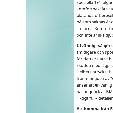
speciella 19”-fälga
komfortbaksäte sam
blåtandsförberesel
på som saknas är de
stolarna. Komfort
och inte är lika dj
Utvändigt så gör
smidigare och sport
för detta relativt b
skodda med lågpro
Helhetsintrycket bli
från mängden av ”s
anser att en vanli
ballongdäck är BMW
riktigt ful – detalj
Att komma från E