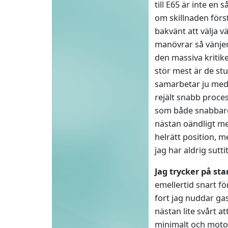
till E65 är inte e
om skillnaden först
bakvänt att välja 
manövrar så vänjer 
den massiva kritike
stör mest är de s
samarbetar ju med 
rejält snabb proces
som både snabbare 
nästan oändligt med
helrätt position, m
jag har aldrig sutt
Jag trycker på st
emellertid snart fö
fort jag nuddar ga
nästan lite svårt 
minimalt och motor