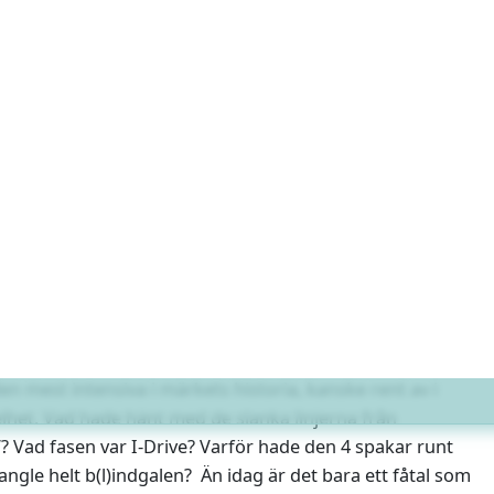
pelade sig
när BMW lanserade den senaste
rie inför modellåret 2002 var, och är väl fortfarande till
 den mest intensiva i märkets historia, kanske rent av i
elhet. Vad hade hänt med de slanka linjerna från
? Vad fasen var I-Drive? Varför hade den 4 spakar runt
angle helt b(l)indgalen? Än idag är det bara ett fåtal som