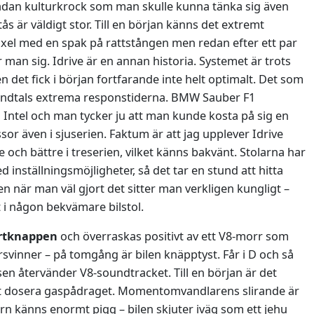
n sådan kulturkrock som man skulle kunna tänka sig även
ås är väldigt stor. Till en början känns det extremt
växel med en spak på rattstången men redan efter ett par
man sig. Idrive är en annan historia. Systemet är trots
n det fick i början fortfarande inte helt optimalt. Det som
tundtals extrema responstiderna. BMW Sauber F1
Intel och man tycker ju att man kunde kosta på sig en
sor även i sjuserien. Faktum är att jag upplever Idrive
och bättre i treserien, vilket känns bakvänt. Stolarna har
 inställningsmöjligheter, så det tar en stund att hitta
en när man väl gjort det sitter man verkligen kungligt –
it i någon bekvämare bilstol.
artknappen
och överraskas positivt av ett V8-morr som
rsvinner – på tomgång är bilen knäpptyst. Får i D och så
sen återvänder V8-soundtracket. Till en början är det
att dosera gaspådraget. Momentomvandlarens slirande är
n känns enormt pigg – bilen skjuter iväg som ett jehu