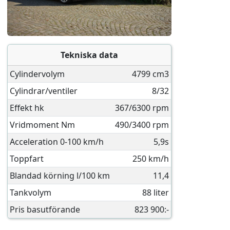
Tekniska data
Cylindervolym
4799 cm3
Cylindrar/ventiler
8/32
Effekt hk
367/6300 rpm
Vridmoment Nm
490/3400 rpm
Acceleration 0-100 km/h
5,9s
Toppfart
250 km/h
Blandad körning l/100 km
11,4
Tankvolym
88 liter
Pris basutförande
823 900:-