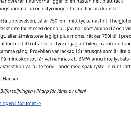
növrerar. I kurvorna ligger bilen nästan helt platt tack
äningshämmarna och styrningen förmedlar bra känsla.
tta
upplevelsen, så är 750i en i mitt tycke nästintill helgjut
tiskt inte fallet med denna bil. Jag har kört Alpina B7 och 
gt, eller åtminstone lagligt plus moms, räcker 750i till i pre
fildäcken till trots. Därtill tycker jag att bilen, framförall
amma gång. Provbilen var lackad i Stratusgrå som är lite dis
tt. På minuskontot får väl nämnas att BMW ännu inte lyckats 
 faktiskt kan vara lite förvirrande med spakhysterin runt rat
e Hansen
ilförsäljningen i Påarp för lånet av bilen!
ingen i forumet ->