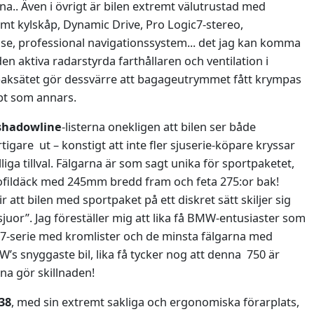
rna.. Även i övrigt är bilen extremt välutrustad med
t kylskåp, Dynamic Drive, Pro Logic7-stereo,
se, professional navigationssystem... det jag kan komma
n aktiva radarstyrda farthållaren och ventilation i
baksätet gör dessvärre att bagageutrymmet fått krympas
upt som annars.
 shadowline
-listerna onekligen att bilen ser både
igare ut – konstigt att inte fler sjuserie-köpare kryssar
illiga tillval. Fälgarna är som sagt unika för sportpaketet,
fildäck med 245mm bredd fram och feta 275:or bak!
r att bilen med sportpaket på ett diskret sätt skiljer sig
juor”. Jag föreställer mig att lika få BMW-entusiaster som
g 7-serie med kromlister och de minsta fälgarna med
’s snyggaste bil, lika få tycker nog att denna 750 är
erna gör skillnaden!
38
, med sin extremt sakliga och ergonomiska förarplats,