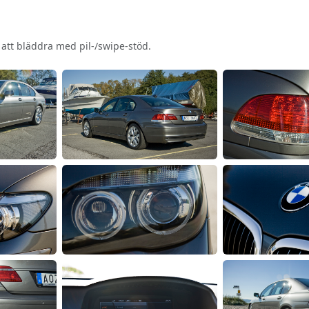
r att bläddra med pil-/swipe-stöd.