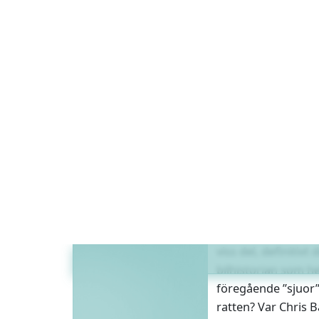
L
ösenord:
Glömt lösenordet?
Skapa konto
Hjälp & info
Debatten som uts
generationens sjuse
viss del, definitivt
bilhistorian som h
föregående ”sjuor”
ratten? Var Chris B