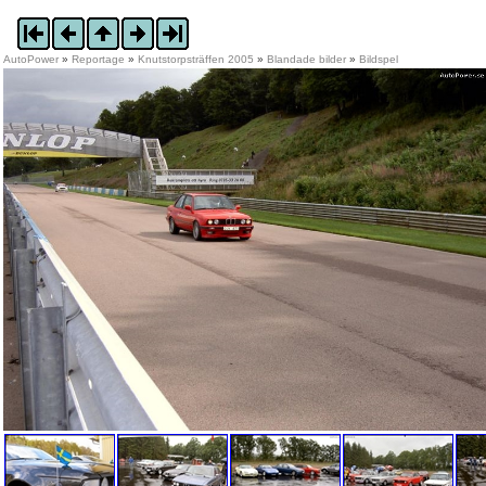
AutoPower
»
Reportage
»
Knutstorpsträffen 2005
»
Blandade bilder
»
Bildspel