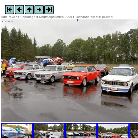
AutoPower
»
Reportage
»
Knutstorpsträffen 2005
»
Blandade bilder
»
Bildspel