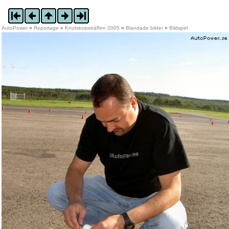
AutoPower
»
Reportage
»
Knutstorpsträffen 2005
»
Blandade bilder
»
Bildspel