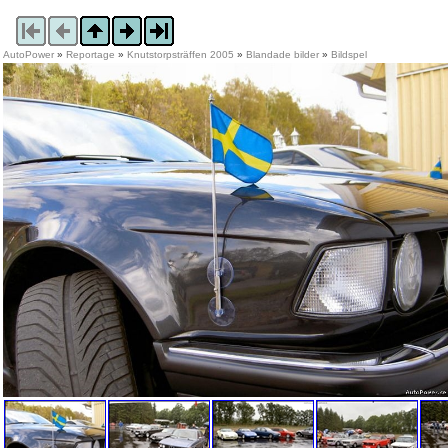
AutoPower
»
Reportage
»
Knutstorpsträffen 2005
»
Blandade bilder
»
Bildspel