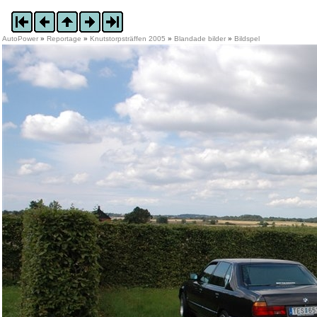
AutoPower
»
Reportage
»
Knutstorpsträffen 2005
»
Blandade bilder
»
Bildspel