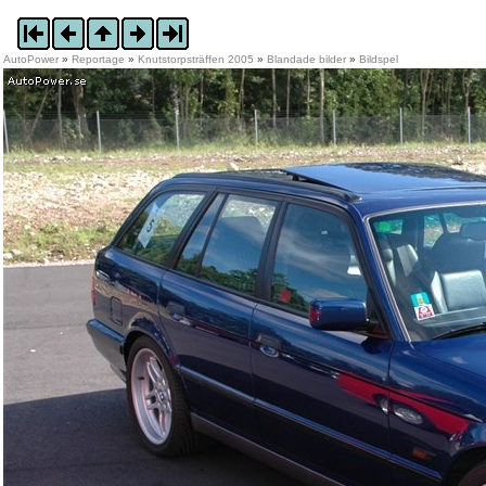
AutoPower
»
Reportage
»
Knutstorpsträffen 2005
»
Blandade bilder
»
Bildspel