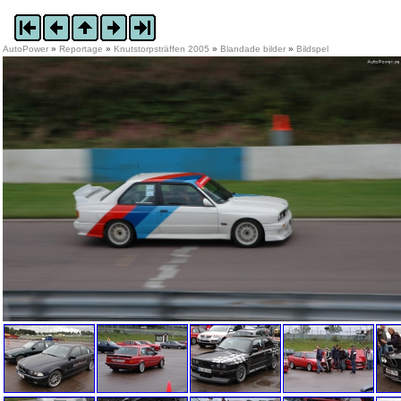
AutoPower
»
Reportage
»
Knutstorpsträffen 2005
»
Blandade bilder
»
Bildspel