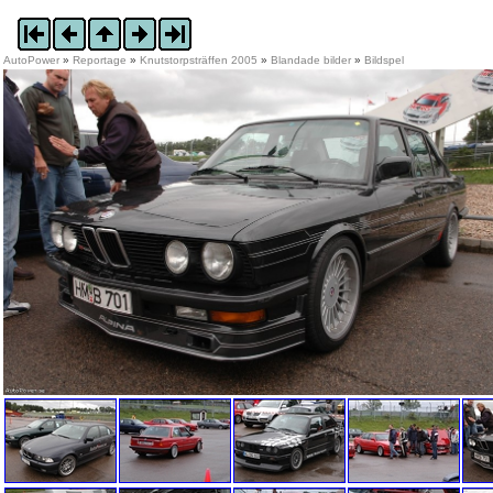
AutoPower
»
Reportage
»
Knutstorpsträffen 2005
»
Blandade bilder
»
Bildspel