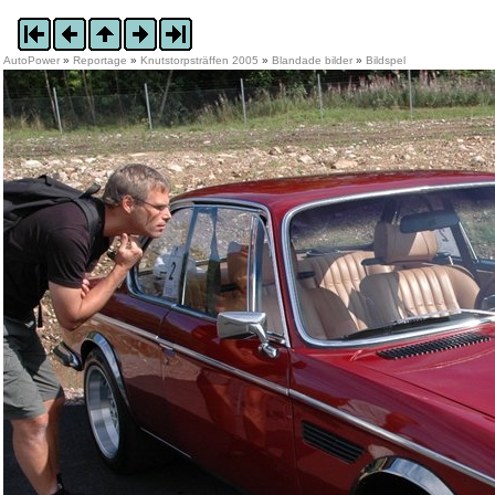
AutoPower
»
Reportage
»
Knutstorpsträffen 2005
»
Blandade bilder
»
Bildspel