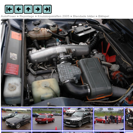
AutoPower
»
Reportage
»
Knutstorpsträffen 2005
»
Blandade bilder
»
Bildspel