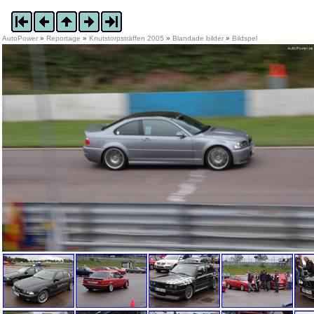
AutoPower
»
Reportage
»
Knutstorpsträffen 2005
»
Blandade bilder
»
Bildspel