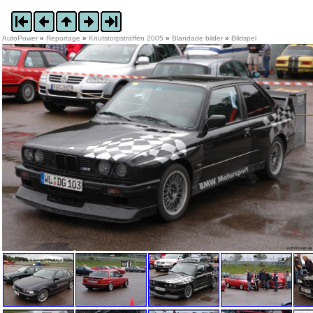
AutoPower
»
Reportage
»
Knutstorpsträffen 2005
»
Blandade bilder
»
Bildspel