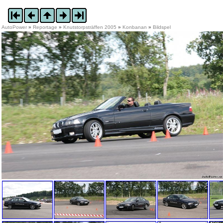
AutoPower
»
Reportage
»
Knutstorpsträffen 2005
»
Konbanan
»
Bildspel