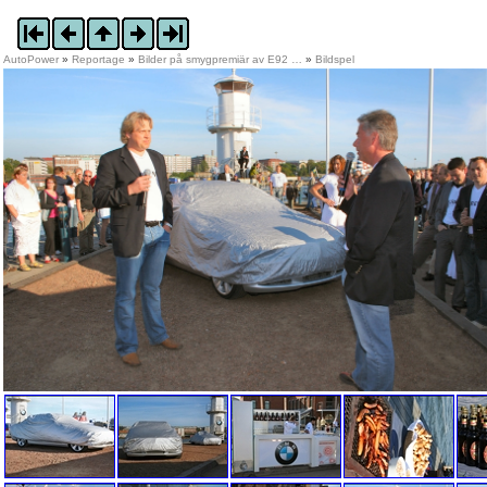
AutoPower
»
Reportage
»
Bilder på smygpremiär av E92 …
»
Bildspel