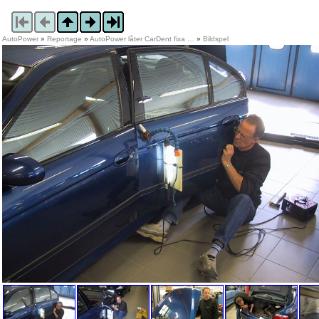
AutoPower
»
Reportage
»
AutoPower låter CarDent fixa …
»
Bildspel