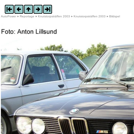
AutoPower
»
Reportage
»
Knutstorpsträffen 2003
»
Knutstorpsträffen 2003
»
Bildspel