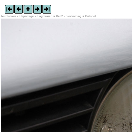
AutoPower
»
Reportage
»
Lågmilaren
»
Del 2 - provkörning
»
Bildspel