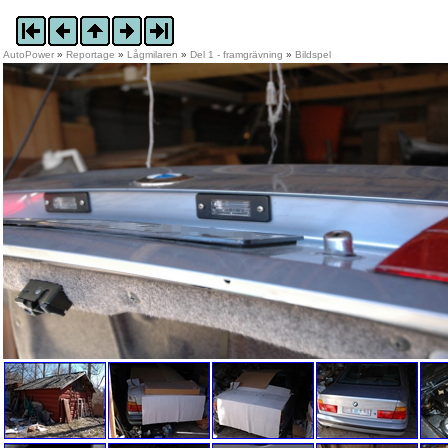
AutoPower
»
Reportage
»
Lågmilaren
»
Del 1 - framgrävning
»
Bildspel