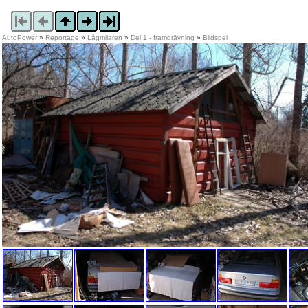
AutoPower
»
Reportage
»
Lågmilaren
»
Del 1 - framgrävning
»
Bildspel