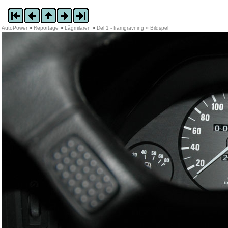
AutoPower
»
Reportage
»
Lågmilaren
»
Del 1 - framgrävning
»
Bildspel