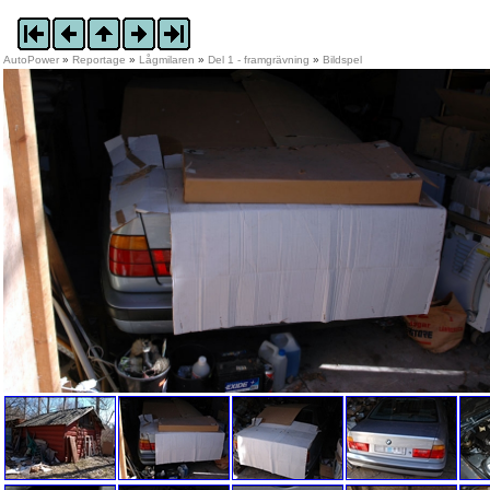
AutoPower
»
Reportage
»
Lågmilaren
»
Del 1 - framgrävning
»
Bildspel