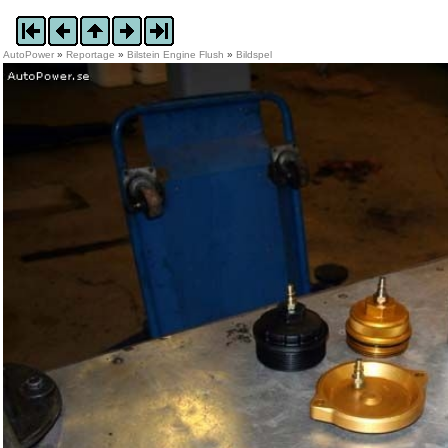
AutoPower
»
Reportage
»
Bilstein Engine Flush
»
Bildspel