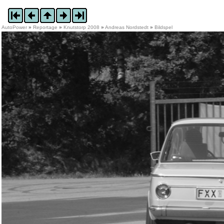
AutoPower
»
Reportage
»
Knutstorp 2008
»
Andreas Nordstedt
»
Bildspel