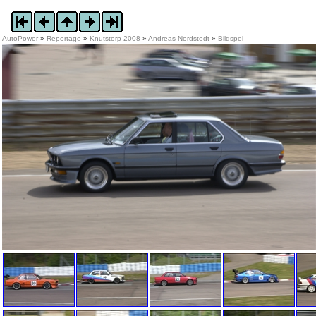
AutoPower
»
Reportage
»
Knutstorp 2008
»
Andreas Nordstedt
»
Bildspel