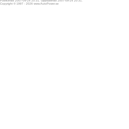
Publicerad 2007-09-24 20:31. Uppdaterad 2007-09-24 20:31.
Copyright © 1997 - 2026
www.AutoPower.se