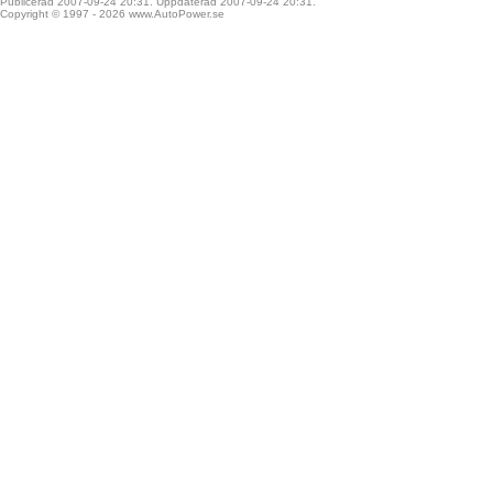
Publicerad 2007-09-24 20:31. Uppdaterad 2007-09-24 20:31.
Copyright © 1997 - 2026
www.AutoPower.se