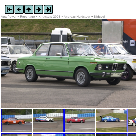
AutoPower
»
Reportage
»
Knutstorp 2008
»
Andreas Nordstedt
»
Bildspel