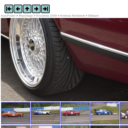
AutoPower
»
Reportage
»
Knutstorp 2008
»
Andreas Nordstedt
»
Bildspel