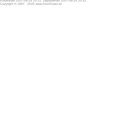
Publicerad 2007-09-24 20:31. Uppdaterad 2007-09-24 20:31.
Copyright © 1997 - 2026
www.AutoPower.se