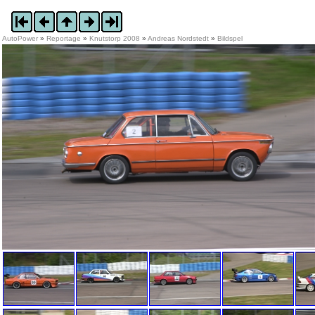
AutoPower
»
Reportage
»
Knutstorp 2008
»
Andreas Nordstedt
»
Bildspel