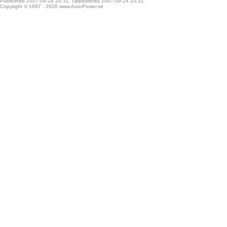
Publicerad 2007-09-24 20:31. Uppdaterad 2007-09-24 20:31.
Copyright © 1997 - 2026
www.AutoPower.se