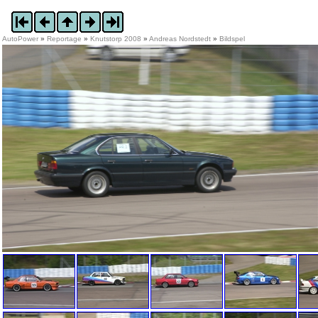
AutoPower
»
Reportage
»
Knutstorp 2008
»
Andreas Nordstedt
»
Bildspel