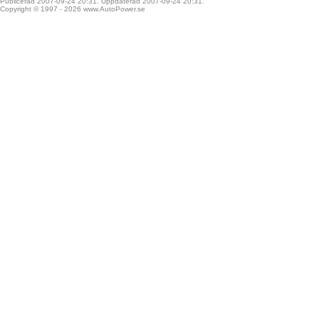
Publicerad 2007-09-24 20:31. Uppdaterad 2007-09-24 20:31.
Copyright © 1997 - 2026
www.AutoPower.se