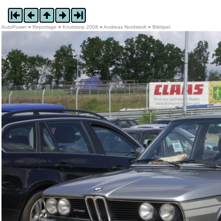
AutoPower
»
Reportage
»
Knutstorp 2008
»
Andreas Nordstedt
»
Bildspel